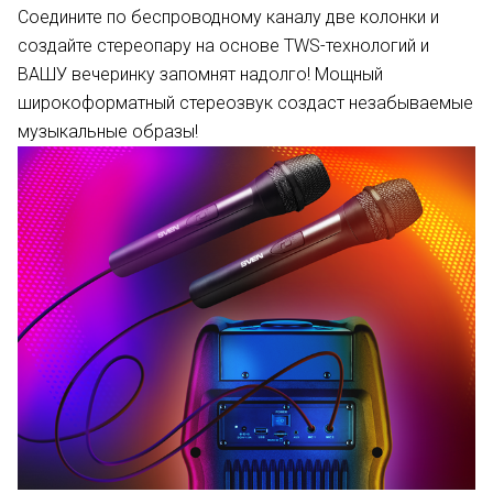
Соедините по беспроводному каналу две колонки и
создайте стереопару на основе TWS-технологий и
ВАШУ вечеринку запомнят надолго! Мощный
широкоформатный стереозвук создаст незабываемые
музыкальные образы!