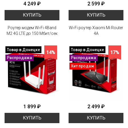
4 249 ₽
2 599 ₽
КУПИТЬ
КУПИТЬ
Роутер модем Wi-Fi 4Band
Wi-Fi роутер Xiaomi Mi Router
M2 4G LTE до 150 Мбит/сек
4A
Товар в Донецке
Товар в Донецке
14%
17%
Распродажа
Распродажа
Хит продаж
1 899 ₽
2 499 ₽
КУПИТЬ
КУПИТЬ