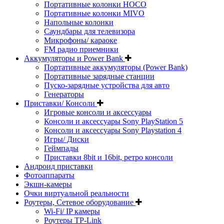
Портативные колонки HOCO
Портативные колонки MIVO
Напольные колонки
Саундбары для телевизора
Микрофоны/ караоке
FM радио приемники
Аккумуляторы и Power Bank
Портативные аккумуляторы (Power Bank)
Портативные зарядные станции
Пуско-зарядные устройства для авто
Генераторы
Приставки/ Консоли
Игровые консоли и аксессуары
Консоли и аксессуары Sony PlayStation 5
Консоли и аксессуары Sony Playstation 4
Игры/ Диски
Геймпады
Приставки 8bit и 16bit, ретро консоли
Андроид приставки
Фотоаппараты
Экшн-камеры
Очки виртуальной реальности
Роутеры, Сетевое оборудование
Wi-Fi/ IP камеры
Роутеры TP-Link