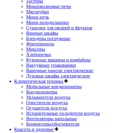
Тостеры
Микроволновые печи
Мясорубки
Мини-печь
Мини-холодильники
Сушилки для овощей и фрукров
Винные шкафы
Блендеры погружные
Фритюрницы
Миксеры
Хлебопечки
Кухонные машины и комбайны
Вакуумные упаковщики
Варочные панели электрические
Духовые шкафы электрические
Климатическая техника
Мобильные кондиционеры
Кондиционеры
Увлажнители воздуха
Очистители воздуха
Осушители вохдуха
Испарительные охладители воздуха
Вентиляторы напольные
Конвекторы/обогреватели
Красота и здоровье