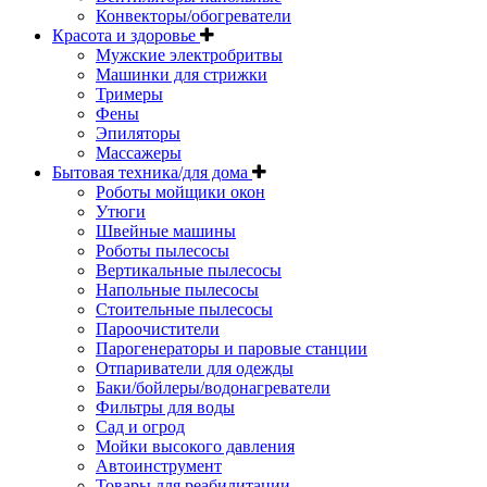
Конвекторы/обогреватели
Красота и здоровье
Мужские электробритвы
Машинки для стрижки
Тримеры
Фены
Эпиляторы
Массажеры
Бытовая техника/для дома
Роботы мойщики окон
Утюги
Швейные машины
Роботы пылесосы
Вертикальные пылесосы
Напольные пылесосы
Стоительные пылесосы
Пароочистители
Парогенераторы и паровые станции
Отпариватели для одежды
Баки/бойлеры/водонагреватели
Фильтры для воды
Сад и огрод
Мойки высокого давления
Автоинструмент
Товары для реабилитации