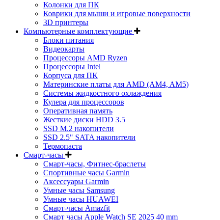
Колонки для ПК
Коврики для мыши и игровые поверхности
3D принтеры
Компьютерные комплектующие
Блоки питания
Видеокарты
Процессоры AMD Ryzen
Процессоры Intel
Корпуса для ПК
Материнские платы для AMD (AM4, AM5)
Системы жидкостного охлаждения
Кулера для процессоров
Оперативная память
Жесткие диски HDD 3.5
SSD M.2 накопители
SSD 2.5" SATA накопители
Термопаста
Смарт-часы
Смарт-часы, Фитнес-браслеты
Спортивные часы Garmin
Аксессуары Garmin
Умные часы Samsung
Умные часы HUAWEI
Смарт-часы Amazfit
Смарт часы Apple Watch SE 2025 40 mm