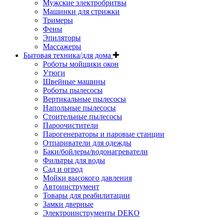
Мужские электробритвы
Машинки для стрижки
Тримеры
Фены
Эпиляторы
Массажеры
Бытовая техника/для дома
Роботы мойщики окон
Утюги
Швейные машины
Роботы пылесосы
Вертикальные пылесосы
Напольные пылесосы
Стоительные пылесосы
Пароочистители
Парогенераторы и паровые станции
Отпариватели для одежды
Баки/бойлеры/водонагреватели
Фильтры для воды
Сад и огрод
Мойки высокого давления
Автоинструмент
Товары для реабилитации
Замки дверные
Электроинструменты DEKO