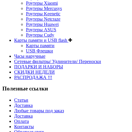
Роутеры Xiaomi
Роутеры Mercusys
Роутеры Keenetic
Роутеры Netcraze
Роутеры Huawei
Роутеры ASUS
Роутеры Cudy
Карты памяти и USB flash
Карты памяти
USB Флешки
Часы наручные
Сетевые фильтры/ Удлинители/ Переноски
ПОДАРКИ И НАБОРЫ
СКИДКИ НЕДЕЛИ
РАСПРОДАЖА !!!
Полезные ссылки
Статьи
Доставка
Любые товары под заказ
Доставка
Оплата
Контакты
Обратная связь