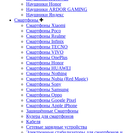
Наушники Honor
Наушники ARDOR GAMING
Наушники Яндекс
Смартфоны
Смартфоны Xiaomi
Смартфоны Poco
Смартфоны Realme
Смартфоны Infinix
Смартфоны TECNO
Смартфоны VIVO
Смартфоны OnePlus
Смартфоны Honor
Смартфоны HUAWEI
Смартфоны Nothing
Смартфоны Nubia (Red Magic)
Смартфоны Sony
Смартфоны Samsung
Смартфоны Oppo
Смартфоны Google Pixel
Смартфоны Apple iPhone
Защищённые Смартфоны
Кулера для смартфонов
Кабеля
Сетевые зарядные устройства
Электронные стабилизаторы для смартфонов и