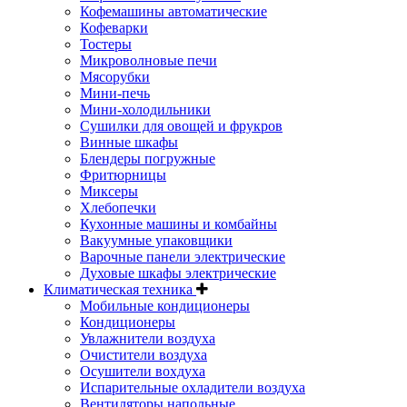
Кофемашины автоматические
Кофеварки
Тостеры
Микроволновые печи
Мясорубки
Мини-печь
Мини-холодильники
Сушилки для овощей и фрукров
Винные шкафы
Блендеры погружные
Фритюрницы
Миксеры
Хлебопечки
Кухонные машины и комбайны
Вакуумные упаковщики
Варочные панели электрические
Духовые шкафы электрические
Климатическая техника
Мобильные кондиционеры
Кондиционеры
Увлажнители воздуха
Очистители воздуха
Осушители вохдуха
Испарительные охладители воздуха
Вентиляторы напольные