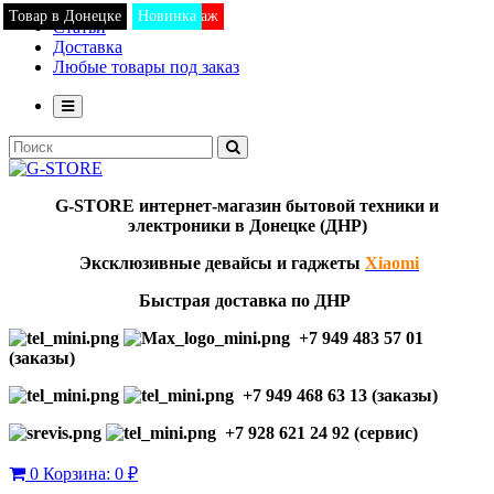
Товар в Донецке
Товар в Донецке
Товар в Донецке
Товар в Донецке
Товар в Донецке
Товар в Донецке
Товар в Донецке
Хит продаж
Новинка
Новинка
Статьи
Доставка
Любые товары под заказ
G-STORE
интернет-мага
з
ин бытовой техники и
электроники в Донецке (ДНР)
Эксклю
зивны
е девайсы и гаджеты
Xiaomi
Быстрая доставка по ДНР
+7 949 483 57 01
(заказы)
+7 949 468 63 13 (заказы)
+7 928 621 24 92 (сервис)
0
Корзина:
0 ₽