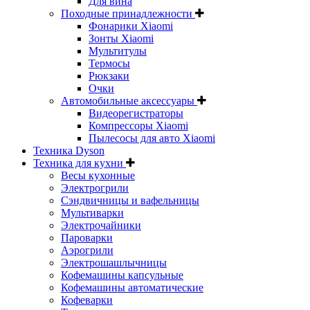
Для вина
Походные принадлежности
Фонарики Xiaomi
Зонты Xiaomi
Мультитулы
Термосы
Рюкзаки
Очки
Автомобильные аксессуары
Видеорегистраторы
Компрессоры Xiaomi
Пылесосы для авто Xiaomi
Техника Dyson
Техника для кухни
Весы кухонные
Электрогрили
Сэндвичницы и вафельницы
Мультиварки
Электрочайники
Пароварки
Аэрогрили
Электрошашлычницы
Кофемашины капсульные
Кофемашины автоматические
Кофеварки