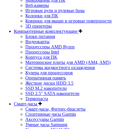
Микрофоны для ПК
Веб-камеры
Игровые рули и рулевые базы
Колонки для ПК
Коврики для мыши и игровые поверхности
3D принтеры
Компьютерные комплектующие
Блоки питания
Видеокарты
Процессоры AMD Ryzen
Процессоры Intel
Корпуса для ПК
Материнские платы для AMD (AM4, AM5)
Системы жидкостного охлаждения
Кулера для процессоров
Оперативная память
Жесткие диски HDD 3.5
SSD M.2 накопители
SSD 2.5" SATA накопители
Термопаста
Смарт-часы
Смарт-часы, Фитнес-браслеты
Спортивные часы Garmin
Аксессуары Garmin
Умные часы Samsung