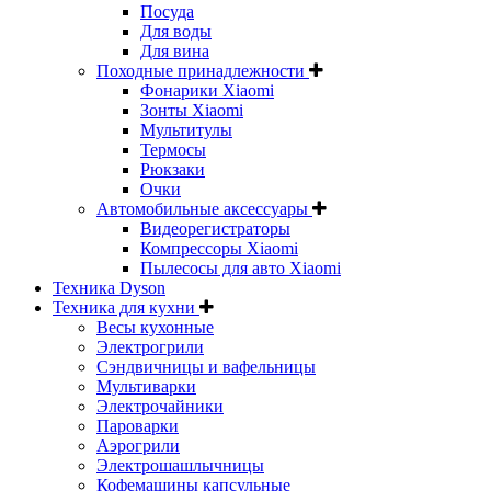
Посуда
Для воды
Для вина
Походные принадлежности
Фонарики Xiaomi
Зонты Xiaomi
Мультитулы
Термосы
Рюкзаки
Очки
Автомобильные аксессуары
Видеорегистраторы
Компрессоры Xiaomi
Пылесосы для авто Xiaomi
Техника Dyson
Техника для кухни
Весы кухонные
Электрогрили
Сэндвичницы и вафельницы
Мультиварки
Электрочайники
Пароварки
Аэрогрили
Электрошашлычницы
Кофемашины капсульные