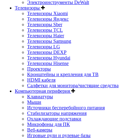
Электроинструменты DeWalt
Телевизоры
Телевизоры Xiaomi
Телевизоры Яндекс
Телевизоры Sber
Телевизоры TCL
Телевизоры Haier
Телевизоры Samsung
Телевизоры LG
Телевизоры DEXP
Телевизоры Hyundai
Телевизоры Hisense
Проекторы
Кронштейны и крепления для ТВ
HDMI кабеля
Салфетки для монитора/чистящие средства
Компьютерная периферия
Клавиатуры
Мыши
Источники бесперебойного питания
Стабилизаторы напряжения
Охлаждающие подставки
Микрофоны для ПК
Веб-камеры
Игровые рули и рулевые базы