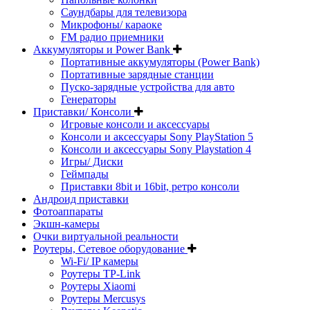
Саундбары для телевизора
Микрофоны/ караоке
FM радио приемники
Аккумуляторы и Power Bank
Портативные аккумуляторы (Power Bank)
Портативные зарядные станции
Пуско-зарядные устройства для авто
Генераторы
Приставки/ Консоли
Игровые консоли и аксессуары
Консоли и аксессуары Sony PlayStation 5
Консоли и аксессуары Sony Playstation 4
Игры/ Диски
Геймпады
Приставки 8bit и 16bit, ретро консоли
Андроид приставки
Фотоаппараты
Экшн-камеры
Очки виртуальной реальности
Роутеры, Сетевое оборудование
Wi-Fi/ IP камеры
Роутеры TP-Link
Роутеры Xiaomi
Роутеры Mercusys