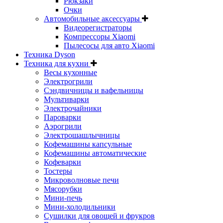
Рюкзаки
Очки
Автомобильные аксессуары
Видеорегистраторы
Компрессоры Xiaomi
Пылесосы для авто Xiaomi
Техника Dyson
Техника для кухни
Весы кухонные
Электрогрили
Сэндвичницы и вафельницы
Мультиварки
Электрочайники
Пароварки
Аэрогрили
Электрошашлычницы
Кофемашины капсульные
Кофемашины автоматические
Кофеварки
Тостеры
Микроволновые печи
Мясорубки
Мини-печь
Мини-холодильники
Сушилки для овощей и фрукров