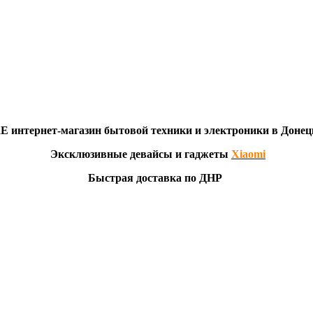
RE
интернет-мага
з
ин бытовой техники и электроники в Донец
Эксклю
зивны
е девайсы и гаджеты
Xiaomi
Быстрая доставка по ДНР