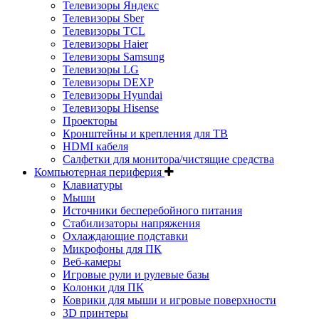
Телевизоры Яндекс
Телевизоры Sber
Телевизоры TCL
Телевизоры Haier
Телевизоры Samsung
Телевизоры LG
Телевизоры DEXP
Телевизоры Hyundai
Телевизоры Hisense
Проекторы
Кронштейны и крепления для ТВ
HDMI кабеля
Салфетки для монитора/чистящие средства
Компьютерная периферия
Клавиатуры
Мыши
Источники бесперебойного питания
Стабилизаторы напряжения
Охлаждающие подставки
Микрофоны для ПК
Веб-камеры
Игровые рули и рулевые базы
Колонки для ПК
Коврики для мыши и игровые поверхности
3D принтеры