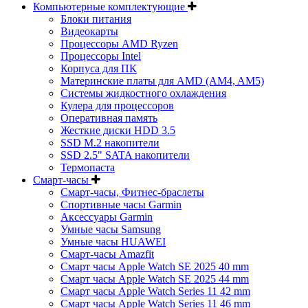
Компьютерные комплектующие
Блоки питания
Видеокарты
Процессоры AMD Ryzen
Процессоры Intel
Корпуса для ПК
Материнские платы для AMD (AM4, AM5)
Системы жидкостного охлаждения
Кулера для процессоров
Оперативная память
Жесткие диски HDD 3.5
SSD M.2 накопители
SSD 2.5" SATA накопители
Термопаста
Смарт-часы
Смарт-часы, Фитнес-браслеты
Спортивные часы Garmin
Аксессуары Garmin
Умные часы Samsung
Умные часы HUAWEI
Смарт-часы Amazfit
Смарт часы Apple Watch SE 2025 40 mm
Смарт часы Apple Watch SE 2025 44 mm
Смарт часы Apple Watch Series 11 42 mm
Смарт часы Apple Watch Series 11 46 mm