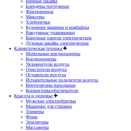
Винные шкафы
Блендеры погружные
Фритюрницы
Миксеры
Хлебопечки
Кухонные машины и комбайны
Вакуумные упаковщики
Варочные панели электрические
Духовые шкафы электрические
Климатическая техника
Мобильные кондиционеры
Кондиционеры
Увлажнители воздуха
Очистители воздуха
Осушители вохдуха
Испарительные охладители воздуха
Вентиляторы напольные
Конвекторы/обогреватели
Красота и здоровье
Мужские электробритвы
Машинки для стрижки
Тримеры
Фены
Эпиляторы
Массажеры