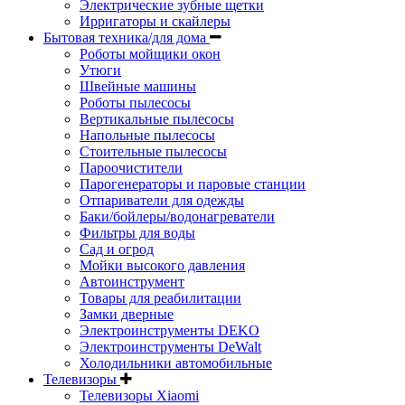
Электрические зубные щетки
Ирригаторы и скайлеры
Бытовая техника/для дома
Роботы мойщики окон
Утюги
Швейные машины
Роботы пылесосы
Вертикальные пылесосы
Напольные пылесосы
Стоительные пылесосы
Пароочистители
Парогенераторы и паровые станции
Отпариватели для одежды
Баки/бойлеры/водонагреватели
Фильтры для воды
Сад и огрод
Мойки высокого давления
Автоинструмент
Товары для реабилитации
Замки дверные
Электроинструменты DEKO
Электроинструменты DeWalt
Холодильники автомобильные
Телевизоры
Телевизоры Xiaomi