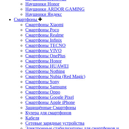
Наушники Honor
Наушники ARDOR GAMING
Наушники Яндекс
Смартфоны
Смартфоны Xiaomi
Смартфоны Poco
Смартфоны Realme
Смартфоны Infinix
Смартфоны TECNO
Смартфоны VIVO
Смартфоны OnePlus
Смартфоны Honor
Смартфоны HUAWEI
Смартфоны Nothing
Смартфоны Nubia (Red Magic)
Смартфоны Sony
Смартфоны Samsung
Смартфоны Oppo
Смартфоны Google Pixel
Смартфоны Apple iPhone
Защищённые Смартфоны
Кулера для смартфонов
Кабеля
Сетевые зарядные устройства
Электронные стабилизаторы для смартфонов и