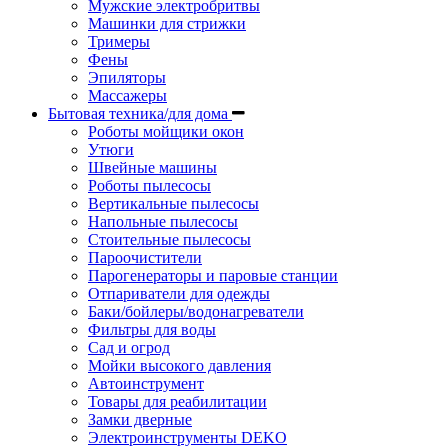
Мужские электробритвы
Машинки для стрижки
Тримеры
Фены
Эпиляторы
Массажеры
Бытовая техника/для дома
Роботы мойщики окон
Утюги
Швейные машины
Роботы пылесосы
Вертикальные пылесосы
Напольные пылесосы
Стоительные пылесосы
Пароочистители
Парогенераторы и паровые станции
Отпариватели для одежды
Баки/бойлеры/водонагреватели
Фильтры для воды
Сад и огрод
Мойки высокого давления
Автоинструмент
Товары для реабилитации
Замки дверные
Электроинструменты DEKO