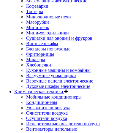
Кофемашины автоматические
Кофеварки
Тостеры
Микроволновые печи
Мясорубки
Мини-печь
Мини-холодильники
Сушилки для овощей и фрукров
Винные шкафы
Блендеры погружные
Фритюрницы
Миксеры
Хлебопечки
Кухонные машины и комбайны
Вакуумные упаковщики
Варочные панели электрические
Духовые шкафы электрические
Климатическая техника
Мобильные кондиционеры
Кондиционеры
Увлажнители воздуха
Очистители воздуха
Осушители вохдуха
Испарительные охладители воздуха
Вентиляторы напольные