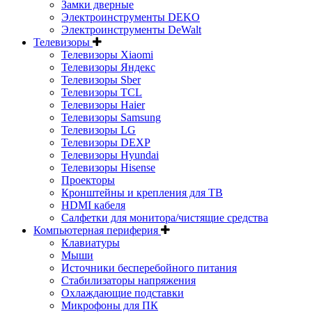
Замки дверные
Электроинструменты DEKO
Электроинструменты DeWalt
Телевизоры
Телевизоры Xiaomi
Телевизоры Яндекс
Телевизоры Sber
Телевизоры TCL
Телевизоры Haier
Телевизоры Samsung
Телевизоры LG
Телевизоры DEXP
Телевизоры Hyundai
Телевизоры Hisense
Проекторы
Кронштейны и крепления для ТВ
HDMI кабеля
Салфетки для монитора/чистящие средства
Компьютерная периферия
Клавиатуры
Мыши
Источники бесперебойного питания
Стабилизаторы напряжения
Охлаждающие подставки
Микрофоны для ПК