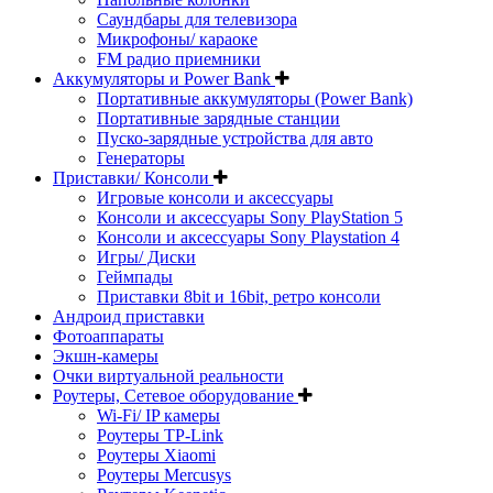
Саундбары для телевизора
Микрофоны/ караоке
FM радио приемники
Аккумуляторы и Power Bank
Портативные аккумуляторы (Power Bank)
Портативные зарядные станции
Пуско-зарядные устройства для авто
Генераторы
Приставки/ Консоли
Игровые консоли и аксессуары
Консоли и аксессуары Sony PlayStation 5
Консоли и аксессуары Sony Playstation 4
Игры/ Диски
Геймпады
Приставки 8bit и 16bit, ретро консоли
Андроид приставки
Фотоаппараты
Экшн-камеры
Очки виртуальной реальности
Роутеры, Сетевое оборудование
Wi-Fi/ IP камеры
Роутеры TP-Link
Роутеры Xiaomi
Роутеры Mercusys