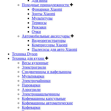
Для вина
Походные принадлежности
Фонарики Xiaomi
Зонты Xiaomi
Мультитулы
Термосы
Рюкзаки
Очки
Автомобильные аксессуары
Видеорегистраторы
Компрессоры Xiaomi
Пылесосы для авто Xiaomi
Техника Dyson
Техника для кухни
Весы кухонные
Электрогрили
Сэндвичницы и вафельницы
Мультиварки
Электрочайники
Пароварки
Аэрогрили
Электрошашлычницы
Кофемашины капсульные
Кофемашины автоматические
Кофеварки