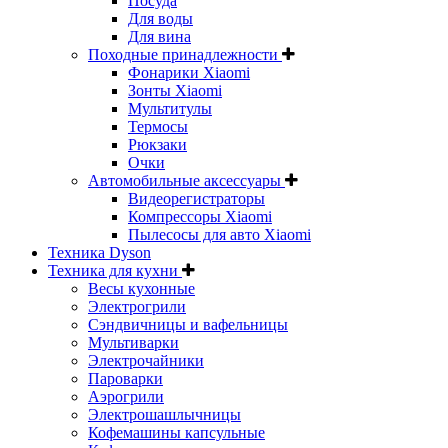
Посуда
Для воды
Для вина
Походные принадлежности
Фонарики Xiaomi
Зонты Xiaomi
Мультитулы
Термосы
Рюкзаки
Очки
Автомобильные аксессуары
Видеорегистраторы
Компрессоры Xiaomi
Пылесосы для авто Xiaomi
Техника Dyson
Техника для кухни
Весы кухонные
Электрогрили
Сэндвичницы и вафельницы
Мультиварки
Электрочайники
Пароварки
Аэрогрили
Электрошашлычницы
Кофемашины капсульные