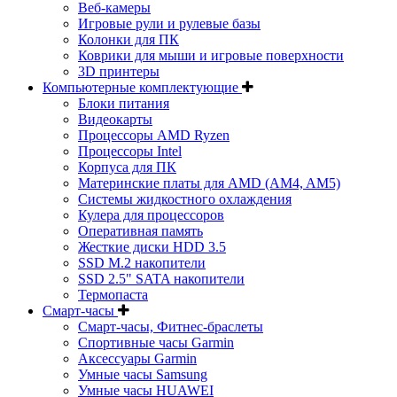
Веб-камеры
Игровые рули и рулевые базы
Колонки для ПК
Коврики для мыши и игровые поверхности
3D принтеры
Компьютерные комплектующие
Блоки питания
Видеокарты
Процессоры AMD Ryzen
Процессоры Intel
Корпуса для ПК
Материнские платы для AMD (AM4, AM5)
Системы жидкостного охлаждения
Кулера для процессоров
Оперативная память
Жесткие диски HDD 3.5
SSD M.2 накопители
SSD 2.5" SATA накопители
Термопаста
Смарт-часы
Смарт-часы, Фитнес-браслеты
Спортивные часы Garmin
Аксессуары Garmin
Умные часы Samsung
Умные часы HUAWEI