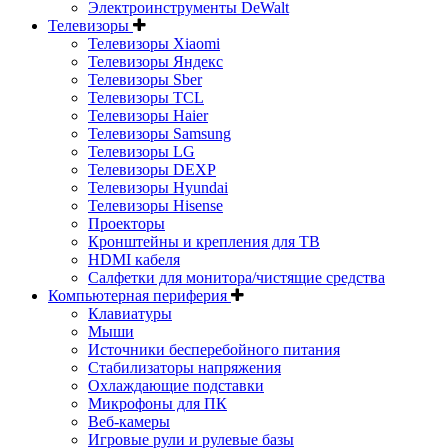
Электроинструменты DeWalt
Телевизоры
Телевизоры Xiaomi
Телевизоры Яндекс
Телевизоры Sber
Телевизоры TCL
Телевизоры Haier
Телевизоры Samsung
Телевизоры LG
Телевизоры DEXP
Телевизоры Hyundai
Телевизоры Hisense
Проекторы
Кронштейны и крепления для ТВ
HDMI кабеля
Салфетки для монитора/чистящие средства
Компьютерная периферия
Клавиатуры
Мыши
Источники бесперебойного питания
Стабилизаторы напряжения
Охлаждающие подставки
Микрофоны для ПК
Веб-камеры
Игровые рули и рулевые базы