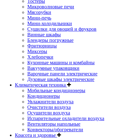
Тостеры
Микроволновые печи
Мясорубки
Мини-печь
Мини-холодильники
Сушилки для овощей и фрукров
Винные шкафы
Блендеры погружные
Фритюрницы
Миксеры
Хлебопечки
Кухонные машины и комбайны
Вакуумные упаковщики
Варочные панели электрические
Духовые шкафы электрические
Климатическая техника
Мобильные кондиционеры
Кондиционеры
Увлажнители воздуха
Очистители воздуха
Осушители вохдуха
Испарительные охладители воздуха
Вентиляторы напольные
Конвекторы/обогреватели
Красота и здоровье