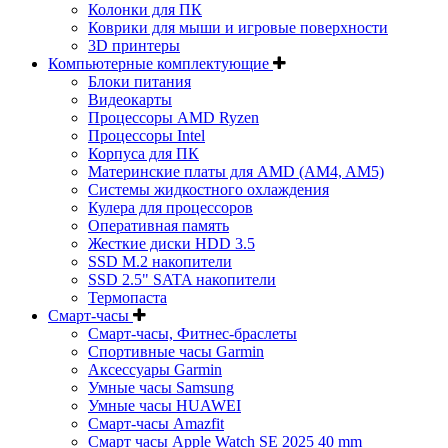
Колонки для ПК
Коврики для мыши и игровые поверхности
3D принтеры
Компьютерные комплектующие
Блоки питания
Видеокарты
Процессоры AMD Ryzen
Процессоры Intel
Корпуса для ПК
Материнские платы для AMD (AM4, AM5)
Системы жидкостного охлаждения
Кулера для процессоров
Оперативная память
Жесткие диски HDD 3.5
SSD M.2 накопители
SSD 2.5" SATA накопители
Термопаста
Смарт-часы
Смарт-часы, Фитнес-браслеты
Спортивные часы Garmin
Аксессуары Garmin
Умные часы Samsung
Умные часы HUAWEI
Смарт-часы Amazfit
Смарт часы Apple Watch SE 2025 40 mm