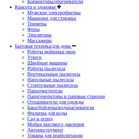
Конвекторы/обогреватели
Красота и здоровье
Мужские электробритвы
Машинки для стрижки
Тримеры
Фены
Эпиляторы
Массажеры
Бытовая техника/для дома
Роботы мойщики окон
Утюги
Швейные машины
Роботы пылесосы
Вертикальные пылесосы
Напольные пылесосы
Стоительные пылесосы
Пароочистители
Парогенераторы и паровые станции
Отпариватели для одежды
Баки/бойлеры/водонагреватели
Фильтры для воды
Сад и огрод
Мойки высокого давления
Автоинструмент
Товары для реабилитации