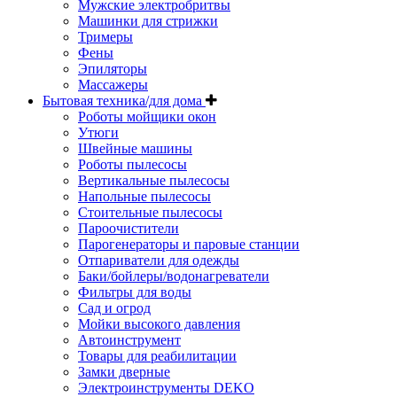
Мужские электробритвы
Машинки для стрижки
Тримеры
Фены
Эпиляторы
Массажеры
Бытовая техника/для дома
Роботы мойщики окон
Утюги
Швейные машины
Роботы пылесосы
Вертикальные пылесосы
Напольные пылесосы
Стоительные пылесосы
Пароочистители
Парогенераторы и паровые станции
Отпариватели для одежды
Баки/бойлеры/водонагреватели
Фильтры для воды
Сад и огрод
Мойки высокого давления
Автоинструмент
Товары для реабилитации
Замки дверные
Электроинструменты DEKO