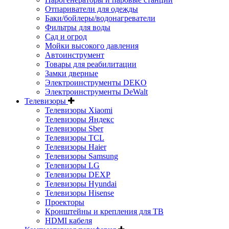
Отпариватели для одежды
Баки/бойлеры/водонагреватели
Фильтры для воды
Сад и огрод
Мойки высокого давления
Автоинструмент
Товары для реабилитации
Замки дверные
Электроинструменты DEKO
Электроинструменты DeWalt
Телевизоры
Телевизоры Xiaomi
Телевизоры Яндекс
Телевизоры Sber
Телевизоры TCL
Телевизоры Haier
Телевизоры Samsung
Телевизоры LG
Телевизоры DEXP
Телевизоры Hyundai
Телевизоры Hisense
Проекторы
Кронштейны и крепления для ТВ
HDMI кабеля