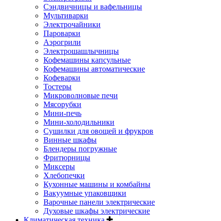
Сэндвичницы и вафельницы
Мультиварки
Электрочайники
Пароварки
Аэрогрили
Электрошашлычницы
Кофемашины капсульные
Кофемашины автоматические
Кофеварки
Тостеры
Микроволновые печи
Мясорубки
Мини-печь
Мини-холодильники
Сушилки для овощей и фрукров
Винные шкафы
Блендеры погружные
Фритюрницы
Миксеры
Хлебопечки
Кухонные машины и комбайны
Вакуумные упаковщики
Варочные панели электрические
Духовые шкафы электрические
Климатическая техника