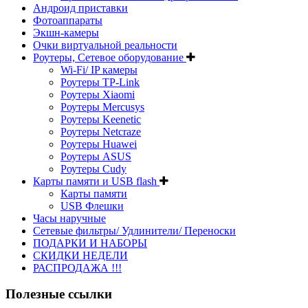
Андроид приставки
Фотоаппараты
Экшн-камеры
Очки виртуальной реальности
Роутеры, Сетевое оборудование
Wi-Fi/ IP камеры
Роутеры TP-Link
Роутеры Xiaomi
Роутеры Mercusys
Роутеры Keenetic
Роутеры Netcraze
Роутеры Huawei
Роутеры ASUS
Роутеры Cudy
Карты памяти и USB flash
Карты памяти
USB Флешки
Часы наручные
Сетевые фильтры/ Удлинители/ Переноски
ПОДАРКИ И НАБОРЫ
СКИДКИ НЕДЕЛИ
РАСПРОДАЖА !!!
Полезные ссылки