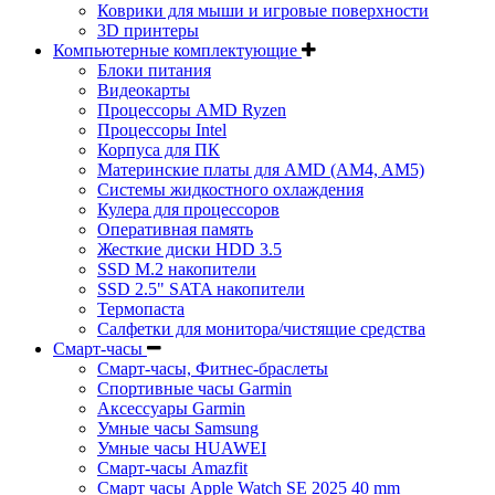
Коврики для мыши и игровые поверхности
3D принтеры
Компьютерные комплектующие
Блоки питания
Видеокарты
Процессоры AMD Ryzen
Процессоры Intel
Корпуса для ПК
Материнские платы для AMD (AM4, AM5)
Системы жидкостного охлаждения
Кулера для процессоров
Оперативная память
Жесткие диски HDD 3.5
SSD M.2 накопители
SSD 2.5" SATA накопители
Термопаста
Салфетки для монитора/чистящие средства
Смарт-часы
Смарт-часы, Фитнес-браслеты
Спортивные часы Garmin
Аксессуары Garmin
Умные часы Samsung
Умные часы HUAWEI
Смарт-часы Amazfit
Смарт часы Apple Watch SE 2025 40 mm