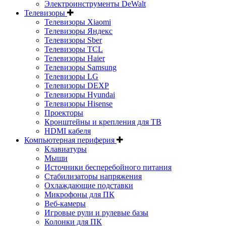
Электроинструменты DeWalt
Телевизоры
Телевизоры Xiaomi
Телевизоры Яндекс
Телевизоры Sber
Телевизоры TCL
Телевизоры Haier
Телевизоры Samsung
Телевизоры LG
Телевизоры DEXP
Телевизоры Hyundai
Телевизоры Hisense
Проекторы
Кронштейны и крепления для ТВ
HDMI кабеля
Компьютерная периферия
Клавиатуры
Мыши
Источники бесперебойного питания
Стабилизаторы напряжения
Охлаждающие подставки
Микрофоны для ПК
Веб-камеры
Игровые рули и рулевые базы
Колонки для ПК