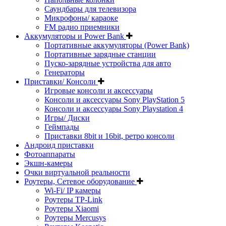
Саундбары для телевизора
Микрофоны/ караоке
FM радио приемники
Аккумуляторы и Power Bank
Портативные аккумуляторы (Power Bank)
Портативные зарядные станции
Пуско-зарядные устройства для авто
Генераторы
Приставки/ Консоли
Игровые консоли и аксессуары
Консоли и аксессуары Sony PlayStation 5
Консоли и аксессуары Sony Playstation 4
Игры/ Диски
Геймпады
Приставки 8bit и 16bit, ретро консоли
Андроид приставки
Фотоаппараты
Экшн-камеры
Очки виртуальной реальности
Роутеры, Сетевое оборудование
Wi-Fi/ IP камеры
Роутеры TP-Link
Роутеры Xiaomi
Роутеры Mercusys