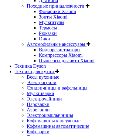
Для вина
Походные принадлежности
Фонарики Xiaomi
Зонты Xiaomi
Мультитулы
Термосы
Рюкзаки
Очки
Автомобильные аксессуары
Видеорегистраторы
Компрессоры Xiaomi
Пылесосы для авто Xiaomi
Техника Dyson
Техника для кухни
Весы кухонные
Электрогрили
Сэндвичницы и вафельницы
Мультиварки
Электрочайники
Пароварки
Аэрогрили
Электрошашлычницы
Кофемашины капсульные
Кофемашины автоматические
Кофеварки