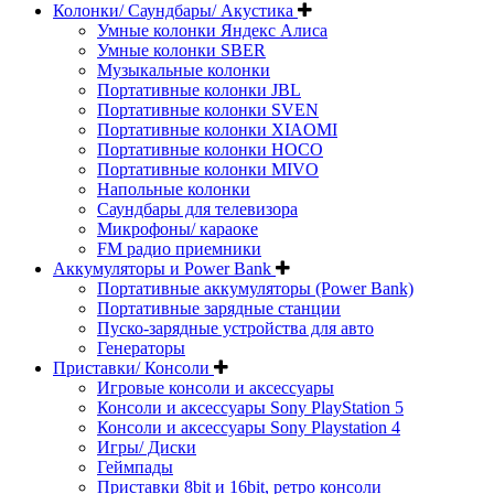
Колонки/ Саундбары/ Акустика
Умные колонки Яндекс Алиса
Умные колонки SBER
Музыкальные колонки
Портативные колонки JBL
Портативные колонки SVEN
Портативные колонки XIAOMI
Портативные колонки HOCO
Портативные колонки MIVO
Напольные колонки
Саундбары для телевизора
Микрофоны/ караоке
FM радио приемники
Аккумуляторы и Power Bank
Портативные аккумуляторы (Power Bank)
Портативные зарядные станции
Пуско-зарядные устройства для авто
Генераторы
Приставки/ Консоли
Игровые консоли и аксессуары
Консоли и аксессуары Sony PlayStation 5
Консоли и аксессуары Sony Playstation 4
Игры/ Диски
Геймпады
Приставки 8bit и 16bit, ретро консоли