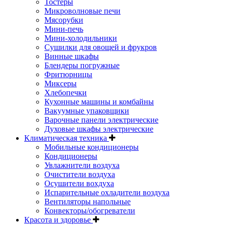
Тостеры
Микроволновые печи
Мясорубки
Мини-печь
Мини-холодильники
Сушилки для овощей и фрукров
Винные шкафы
Блендеры погружные
Фритюрницы
Миксеры
Хлебопечки
Кухонные машины и комбайны
Вакуумные упаковщики
Варочные панели электрические
Духовые шкафы электрические
Климатическая техника
Мобильные кондиционеры
Кондиционеры
Увлажнители воздуха
Очистители воздуха
Осушители вохдуха
Испарительные охладители воздуха
Вентиляторы напольные
Конвекторы/обогреватели
Красота и здоровье