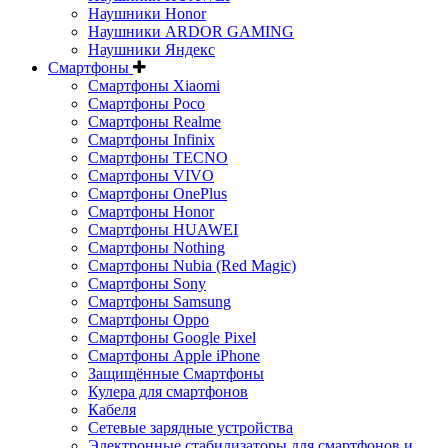
Наушники Honor
Наушники ARDOR GAMING
Наушники Яндекс
Смартфоны
Смартфоны Xiaomi
Смартфоны Poco
Смартфоны Realme
Смартфоны Infinix
Смартфоны TECNO
Смартфоны VIVO
Смартфоны OnePlus
Смартфоны Honor
Смартфоны HUAWEI
Смартфоны Nothing
Смартфоны Nubia (Red Magic)
Смартфоны Sony
Смартфоны Samsung
Смартфоны Oppo
Смартфоны Google Pixel
Смартфоны Apple iPhone
Защищённые Смартфоны
Кулера для смартфонов
Кабеля
Сетевые зарядные устройства
Электронные стабилизаторы для смартфонов и