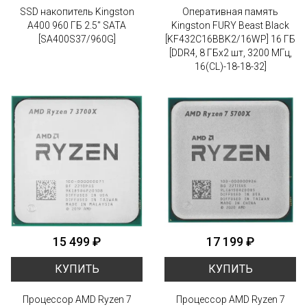
SSD накопитель Kingston
Оперативная память
A400 960 ГБ 2.5" SATA
Kingston FURY Beast Black
[SA400S37/960G]
[KF432C16BBK2/16WP] 16 ГБ
[DDR4, 8 ГБx2 шт, 3200 МГц,
16(CL)-18-18-32]
15 499 ₽
17 199 ₽
КУПИТЬ
КУПИТЬ
Процессор AMD Ryzen 7
Процессор AMD Ryzen 7