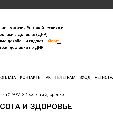
рнет-мага
з
ин бытовой техники и
роники в Донецке (ДНР)
ны
е девайсы и гаджеты
Xiaomi
трая доставка по ДНР
ОПЛАТА
КОНТАКТЫ
VK
ТЕЛЕГРАМ
ВХОД
РЕГИСТР
ника XIAOMI
Красота и Здоровье
СОТА И ЗДОРОВЬЕ