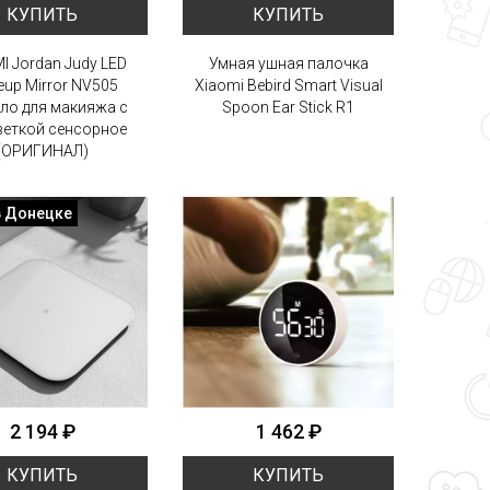
КУПИТЬ
КУПИТЬ
I Jordan Judy LED
Умная ушная палочка
up Mirror NV505
Xiaomi Bebird Smart Visual
ло для макияжа с
Spoon Ear Stick R1
еткой сенсорное
(ОРИГИНАЛ)
в Донецке
2 194 ₽
1 462 ₽
КУПИТЬ
КУПИТЬ