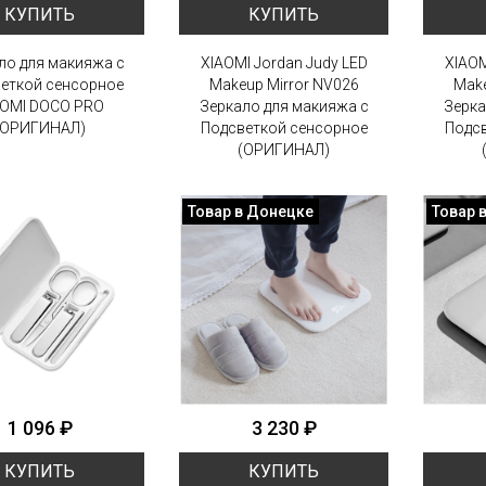
КУПИТЬ
КУПИТЬ
ло для макияжа с
XIAOMI Jordan Judy LED
XIAOM
еткой сенсорное
Makeup Mirror NV026
Make
AOMI DOCO PRO
Зеркало для макияжа с
Зерка
(ОРИГИНАЛ)
Подсветкой сенсорное
Подсв
(ОРИГИНАЛ)
Товар в Донецке
Товар 
1 096 ₽
3 230 ₽
КУПИТЬ
КУПИТЬ