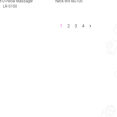
-U Pillow Massager
Neck WX-MJ100
LR-S100
1
2
3
4