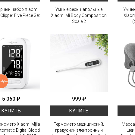
рный набор Xiaomi
Умные весы напольные
Умные
 Clipper Five Piece Set
Xiaomi Mi Body Composition
Xiaom
Scale 2
(
5 060 ₽
999 ₽
КУПИТЬ
КУПИТЬ
нометр Xiaomi Mijia
Термометр медицинский,
Масса
tomatic Digital Blood
градусник электронный
шеи 