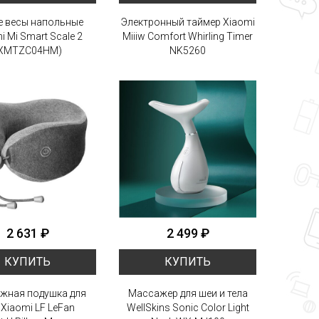
 весы напольные
Электронный таймер Xiaomi
i Mi Smart Scale 2
Miiiw Comfort Whirling Timer
XMTZC04HM)
NK5260
2 631 ₽
2 499 ₽
КУПИТЬ
КУПИТЬ
жная подушка для
Массажер для шеи и тела
Xiaomi LF LeFan
WellSkins Sonic Color Light