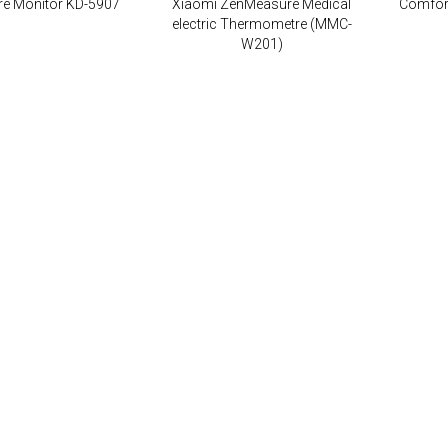
re Monitor KD-5907
Xiaomi ZenMeasure Medical
Comfort
electric Thermometre (MMC-
W201)