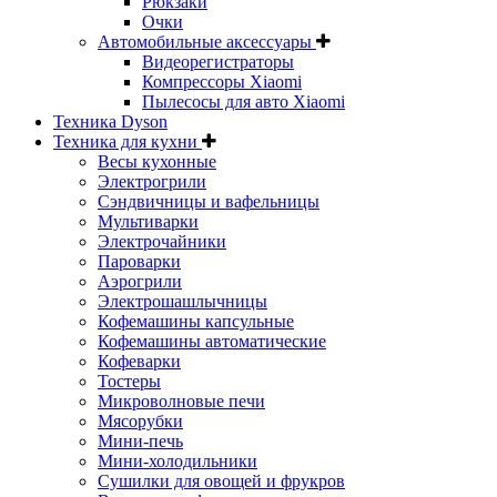
Рюкзаки
Очки
Автомобильные аксессуары
Видеорегистраторы
Компрессоры Xiaomi
Пылесосы для авто Xiaomi
Техника Dyson
Техника для кухни
Весы кухонные
Электрогрили
Сэндвичницы и вафельницы
Мультиварки
Электрочайники
Пароварки
Аэрогрили
Электрошашлычницы
Кофемашины капсульные
Кофемашины автоматические
Кофеварки
Тостеры
Микроволновые печи
Мясорубки
Мини-печь
Мини-холодильники
Сушилки для овощей и фрукров