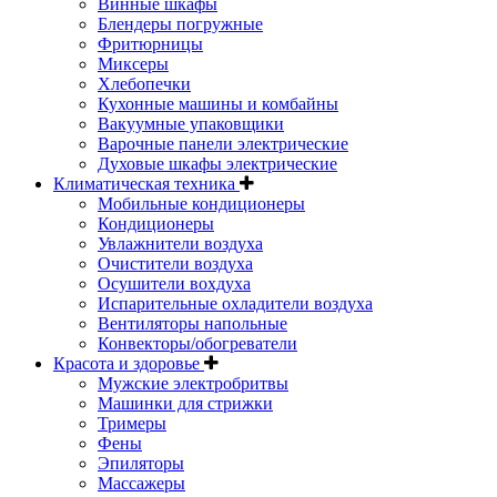
Винные шкафы
Блендеры погружные
Фритюрницы
Миксеры
Хлебопечки
Кухонные машины и комбайны
Вакуумные упаковщики
Варочные панели электрические
Духовые шкафы электрические
Климатическая техника
Мобильные кондиционеры
Кондиционеры
Увлажнители воздуха
Очистители воздуха
Осушители вохдуха
Испарительные охладители воздуха
Вентиляторы напольные
Конвекторы/обогреватели
Красота и здоровье
Мужские электробритвы
Машинки для стрижки
Тримеры
Фены
Эпиляторы
Массажеры