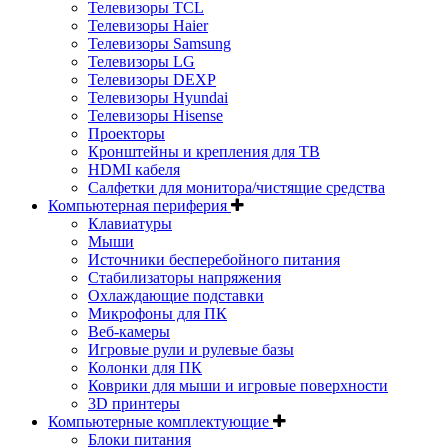
Телевизоры TCL
Телевизоры Haier
Телевизоры Samsung
Телевизоры LG
Телевизоры DEXP
Телевизоры Hyundai
Телевизоры Hisense
Проекторы
Кронштейны и крепления для ТВ
HDMI кабеля
Салфетки для монитора/чистящие средства
Компьютерная периферия
Клавиатуры
Мыши
Источники бесперебойного питания
Стабилизаторы напряжения
Охлаждающие подставки
Микрофоны для ПК
Веб-камеры
Игровые рули и рулевые базы
Колонки для ПК
Коврики для мыши и игровые поверхности
3D принтеры
Компьютерные комплектующие
Блоки питания