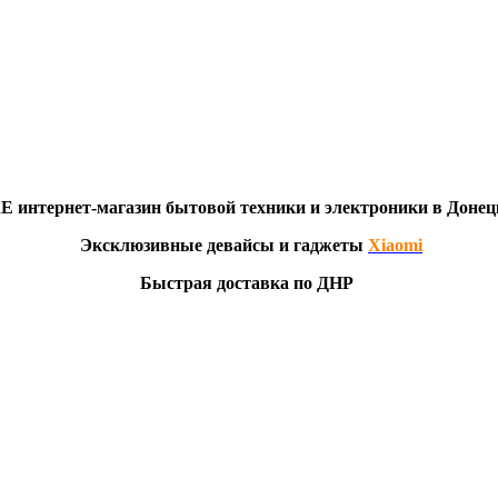
RE
интернет-мага
з
ин бытовой техники и электроники в Донец
Эксклю
зивны
е девайсы и гаджеты
Xiaomi
Быстрая доставка по ДНР