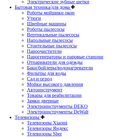
Электрические зубные щетки
Бытовая техника/для дома
Роботы мойщики окон
Утюги
Швейные машины
Роботы пылесосы
Вертикальные пылесосы
Напольные пылесосы
Стоительные пылесосы
Пароочистители
Парогенераторы и паровые станции
Отпариватели для одежды
Баки/бойлеры/водонагреватели
Фильтры для воды
Сад и огрод
Мойки высокого давления
Автоинструмент
Товары для реабилитации
Замки дверные
Электроинструменты DEKO
Электроинструменты DeWalt
Телевизоры
Телевизоры Xiaomi
Телевизоры Яндекс
Телевизоры Sber