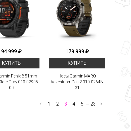
94 999 ₽
179 999 ₽
КУПИТЬ
КУПИТЬ
armin Fenix 8 51mm
Часы Garmin MARQ
late Gray 010-02905-
Adventurer Gen 2 010-02648-
00
31
…
1
2
3
4
5
23