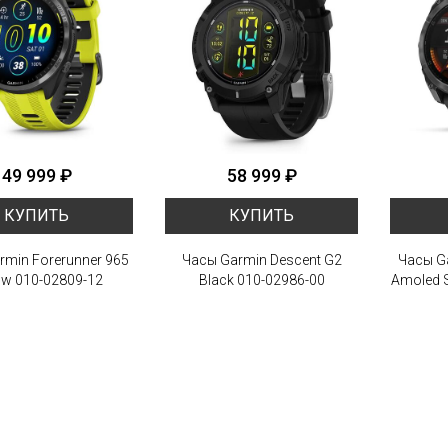
49 999 ₽
58 999 ₽
КУПИТЬ
КУПИТЬ
rmin Forerunner 965
Часы Garmin Descent G2
Часы G
ow 010-02809-12
Black 010-02986-00
Amoled S