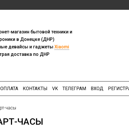
рнет-мага
з
ин бытовой техники и
роники в Донецке (ДНР)
ны
е девайсы и гаджеты
Xiaomi
трая доставка по ДНР
ОПЛАТА
КОНТАКТЫ
VK
ТЕЛЕГРАМ
ВХОД
РЕГИСТР
рт-часы
АРТ-ЧАСЫ