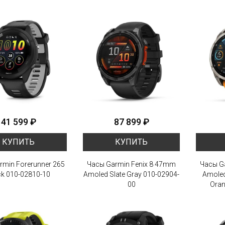
41 599 ₽
87 899 ₽
КУПИТЬ
КУПИТЬ
rmin Forerunner 265
Часы Garmin Fenix 8 47mm
Часы G
ck 010-02810-10
Amoled Slate Gray 010-02904-
Amoled
00
Oran