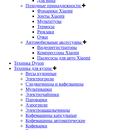
Для вина
Походные принадлежности
Фонарики Xiaomi
Зонты Xiaomi
Мультитулы
Термосы
Рюкзаки
Очки
Автомобильные аксессуары
Видеорегистраторы
Компрессоры Xiaomi
Пылесосы для авто Xiaomi
Техника Dyson
Техника для кухни
Весы кухонные
Электрогрили
Сэндвичницы и вафельницы
Мультиварки
Электрочайники
Пароварки
Аэрогрили
Электрошашлычницы
Кофемашины капсульные
Кофемашины автоматические
Кофеварки