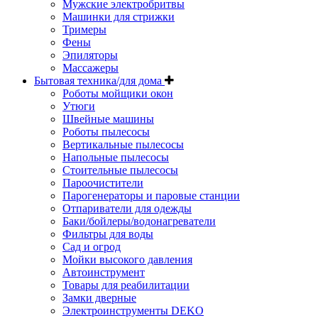
Мужские электробритвы
Машинки для стрижки
Тримеры
Фены
Эпиляторы
Массажеры
Бытовая техника/для дома
Роботы мойщики окон
Утюги
Швейные машины
Роботы пылесосы
Вертикальные пылесосы
Напольные пылесосы
Стоительные пылесосы
Пароочистители
Парогенераторы и паровые станции
Отпариватели для одежды
Баки/бойлеры/водонагреватели
Фильтры для воды
Сад и огрод
Мойки высокого давления
Автоинструмент
Товары для реабилитации
Замки дверные
Электроинструменты DEKO