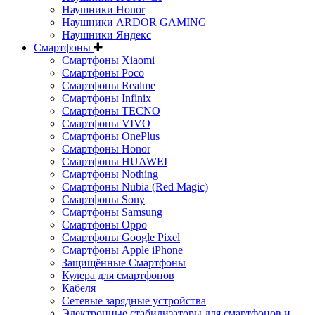
Наушники Honor
Наушники ARDOR GAMING
Наушники Яндекс
Смартфоны
Смартфоны Xiaomi
Смартфоны Poco
Смартфоны Realme
Смартфоны Infinix
Смартфоны TECNO
Смартфоны VIVO
Смартфоны OnePlus
Смартфоны Honor
Смартфоны HUAWEI
Смартфоны Nothing
Смартфоны Nubia (Red Magic)
Смартфоны Sony
Смартфоны Samsung
Смартфоны Oppo
Смартфоны Google Pixel
Смартфоны Apple iPhone
Защищённые Смартфоны
Кулера для смартфонов
Кабеля
Сетевые зарядные устройства
Электронные стабилизаторы для смартфонов и