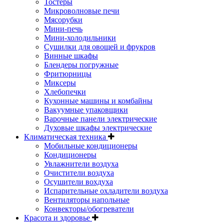
Тостеры
Микроволновые печи
Мясорубки
Мини-печь
Мини-холодильники
Сушилки для овощей и фрукров
Винные шкафы
Блендеры погружные
Фритюрницы
Миксеры
Хлебопечки
Кухонные машины и комбайны
Вакуумные упаковщики
Варочные панели электрические
Духовые шкафы электрические
Климатическая техника
Мобильные кондиционеры
Кондиционеры
Увлажнители воздуха
Очистители воздуха
Осушители вохдуха
Испарительные охладители воздуха
Вентиляторы напольные
Конвекторы/обогреватели
Красота и здоровье