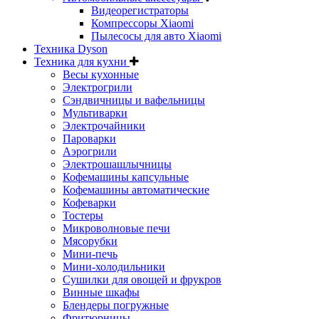
Видеорегистраторы
Компрессоры Xiaomi
Пылесосы для авто Xiaomi
Техника Dyson
Техника для кухни
Весы кухонные
Электрогрили
Сэндвичницы и вафельницы
Мультиварки
Электрочайники
Пароварки
Аэрогрили
Электрошашлычницы
Кофемашины капсульные
Кофемашины автоматические
Кофеварки
Тостеры
Микроволновые печи
Мясорубки
Мини-печь
Мини-холодильники
Сушилки для овощей и фрукров
Винные шкафы
Блендеры погружные
Фритюрницы