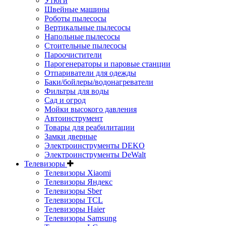
Утюги
Швейные машины
Роботы пылесосы
Вертикальные пылесосы
Напольные пылесосы
Стоительные пылесосы
Пароочистители
Парогенераторы и паровые станции
Отпариватели для одежды
Баки/бойлеры/водонагреватели
Фильтры для воды
Сад и огрод
Мойки высокого давления
Автоинструмент
Товары для реабилитации
Замки дверные
Электроинструменты DEKO
Электроинструменты DeWalt
Телевизоры
Телевизоры Xiaomi
Телевизоры Яндекс
Телевизоры Sber
Телевизоры TCL
Телевизоры Haier
Телевизоры Samsung