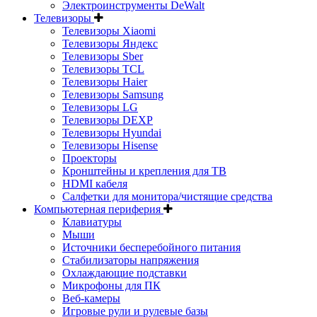
Электроинструменты DeWalt
Телевизоры
Телевизоры Xiaomi
Телевизоры Яндекс
Телевизоры Sber
Телевизоры TCL
Телевизоры Haier
Телевизоры Samsung
Телевизоры LG
Телевизоры DEXP
Телевизоры Hyundai
Телевизоры Hisense
Проекторы
Кронштейны и крепления для ТВ
HDMI кабеля
Салфетки для монитора/чистящие средства
Компьютерная периферия
Клавиатуры
Мыши
Источники бесперебойного питания
Стабилизаторы напряжения
Охлаждающие подставки
Микрофоны для ПК
Веб-камеры
Игровые рули и рулевые базы