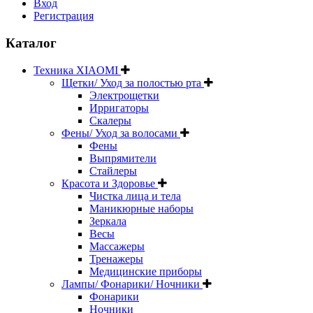
Вход
Регистрация
Каталог
Техника XIAOMI
Щетки/ Уход за полостью рта
Электрощетки
Ирригаторы
Скалеры
Фены/ Уход за волосами
Фены
Выпрямители
Стайлеры
Красота и Здоровье
Чистка лица и тела
Маникюрные наборы
Зеркала
Весы
Массажеры
Тренажеры
Медицинские приборы
Лампы/ Фонарики/ Ночники
Фонарики
Ночники