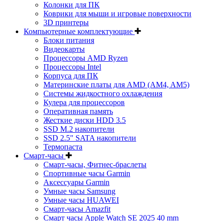
Колонки для ПК
Коврики для мыши и игровые поверхности
3D принтеры
Компьютерные комплектующие
Блоки питания
Видеокарты
Процессоры AMD Ryzen
Процессоры Intel
Корпуса для ПК
Материнские платы для AMD (AM4, AM5)
Системы жидкостного охлаждения
Кулера для процессоров
Оперативная память
Жесткие диски HDD 3.5
SSD M.2 накопители
SSD 2.5" SATA накопители
Термопаста
Смарт-часы
Смарт-часы, Фитнес-браслеты
Спортивные часы Garmin
Аксессуары Garmin
Умные часы Samsung
Умные часы HUAWEI
Смарт-часы Amazfit
Смарт часы Apple Watch SE 2025 40 mm