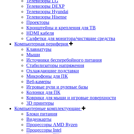
Телевизоры LG
Телевизоры DEXP
Телевизоры Hyundai
Телевизоры Hisense
Проекторы
Кронштейны и крепления для ТВ
HDMI кабеля
Салфетки для монитора/чистящие средства
Компьютерная периферия
Клавиатуры
Мыши
Источники бесперебойного питания
Стабилизаторы напряжения
Охлаждающие подставки
Микрофоны для ПК
Веб-камеры
Игровые рули и рулевые базы
Колонки для ПК
Коврики для мыши и игровые поверхности
3D принтеры
Компьютерные комплектующие
Блоки питания
Видеокарты
Процессоры AMD Ryzen
Процессоры Intel