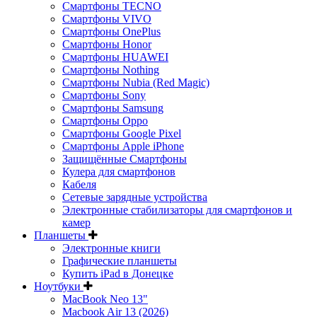
Смартфоны TECNO
Смартфоны VIVO
Смартфоны OnePlus
Смартфоны Honor
Смартфоны HUAWEI
Смартфоны Nothing
Смартфоны Nubia (Red Magic)
Смартфоны Sony
Смартфоны Samsung
Смартфоны Oppo
Смартфоны Google Pixel
Смартфоны Apple iPhone
Защищённые Смартфоны
Кулера для смартфонов
Кабеля
Сетевые зарядные устройства
Электронные стабилизаторы для смартфонов и
камер
Планшеты
Электронные книги
Графические планшеты
Купить iPad в Донецке
Ноутбуки
MacBook Neo 13"
Macbook Air 13 (2026)