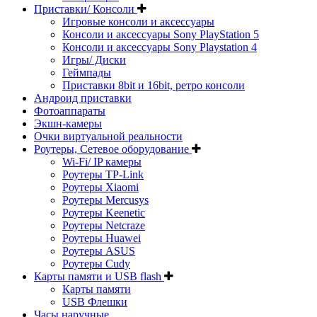
Приставки/ Консоли
Игровые консоли и аксессуары
Консоли и аксессуары Sony PlayStation 5
Консоли и аксессуары Sony Playstation 4
Игры/ Диски
Геймпады
Приставки 8bit и 16bit, ретро консоли
Андроид приставки
Фотоаппараты
Экшн-камеры
Очки виртуальной реальности
Роутеры, Сетевое оборудование
Wi-Fi/ IP камеры
Роутеры TP-Link
Роутеры Xiaomi
Роутеры Mercusys
Роутеры Keenetic
Роутеры Netcraze
Роутеры Huawei
Роутеры ASUS
Роутеры Cudy
Карты памяти и USB flash
Карты памяти
USB Флешки
Часы наручные