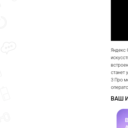
Яндекс 
искусст
встроен
станет 
3 Про м
операто
ВАШ 