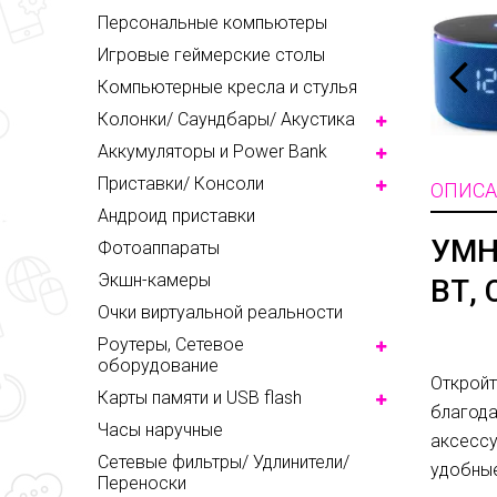
Персональные компьютеры
Игровые геймерские столы
Компьютерные кресла и стулья
Колонки/ Саундбары/ Акустика
Аккумуляторы и Power Bank
Приставки/ Консоли
ОПИСА
Андроид приставки
УМН
Фотоаппараты
Экшн-камеры
ВТ,
Очки виртуальной реальности
Роутеры, Сетевое
оборудование
Откройт
Карты памяти и USB flash
благода
Часы наручные
аксессу
Сетевые фильтры/ Удлинители/
удобные
Переноски