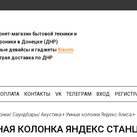
рнет-мага
з
ин бытовой техники и
роники в Донецке (ДНР)
ны
е девайсы и гаджеты
Xiaomi
трая доставка по ДНР
ОПЛАТА
КОНТАКТЫ
VK
ТЕЛЕГРАМ
ВХОД
РЕГИСТР
онки/ Саундбары/ Акустика
Умные колонки Яндекс Алиса
АЯ КОЛОНКА ЯНДЕКС СТАНЦ