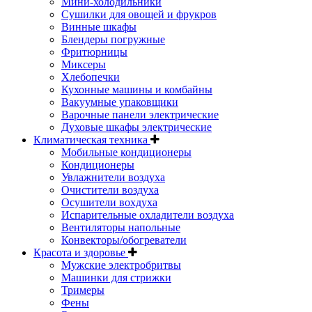
Мини-холодильники
Сушилки для овощей и фрукров
Винные шкафы
Блендеры погружные
Фритюрницы
Миксеры
Хлебопечки
Кухонные машины и комбайны
Вакуумные упаковщики
Варочные панели электрические
Духовые шкафы электрические
Климатическая техника
Мобильные кондиционеры
Кондиционеры
Увлажнители воздуха
Очистители воздуха
Осушители вохдуха
Испарительные охладители воздуха
Вентиляторы напольные
Конвекторы/обогреватели
Красота и здоровье
Мужские электробритвы
Машинки для стрижки
Тримеры
Фены