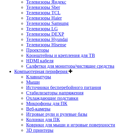
Телевизоры Яндекс
Телевизоры Sber
Телевизоры TCL
Телевизоры Haier
Телевизоры Samsung
Телевизоры LG
Телевизоры DEXP
Телевизоры Hyundai
Телевизоры Hisense
Проекторы
Кронштейны и крепления для ТВ
HDMI кабеля
Салфетки для монитора/чистящие средства
Компьютерная периферия
Клавиатуры
Мыши
Источники бесперебойного питания
Стабилизаторы напряжения
Охлаждающие подставки
Микрофоны для ПК
Веб-камеры
Игровые рули и рулевые базы
Колонки для ПК
Коврики для мыши и игровые поверхности
3D принтеры