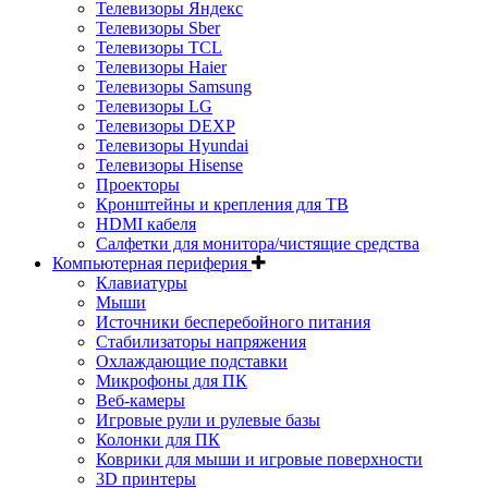
Телевизоры Яндекс
Телевизоры Sber
Телевизоры TCL
Телевизоры Haier
Телевизоры Samsung
Телевизоры LG
Телевизоры DEXP
Телевизоры Hyundai
Телевизоры Hisense
Проекторы
Кронштейны и крепления для ТВ
HDMI кабеля
Салфетки для монитора/чистящие средства
Компьютерная периферия
Клавиатуры
Мыши
Источники бесперебойного питания
Стабилизаторы напряжения
Охлаждающие подставки
Микрофоны для ПК
Веб-камеры
Игровые рули и рулевые базы
Колонки для ПК
Коврики для мыши и игровые поверхности
3D принтеры