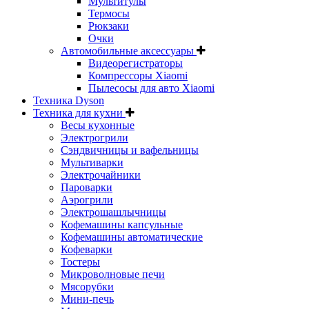
Мультитулы
Термосы
Рюкзаки
Очки
Автомобильные аксессуары
Видеорегистраторы
Компрессоры Xiaomi
Пылесосы для авто Xiaomi
Техника Dyson
Техника для кухни
Весы кухонные
Электрогрили
Сэндвичницы и вафельницы
Мультиварки
Электрочайники
Пароварки
Аэрогрили
Электрошашлычницы
Кофемашины капсульные
Кофемашины автоматические
Кофеварки
Тостеры
Микроволновые печи
Мясорубки
Мини-печь