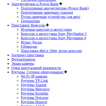
Аккумуляторы и Power Bank
Портативные аккумуляторы (Power Bank)
Портативные зарядные станции
Пуско-зарядные устройства для авто
Генераторы
Приставки/ Консоли
Игровые консоли и аксессуары
Консоли и аксессуары Sony PlayStation 5
Консоли и аксессуары Sony Playstation 4
Игры/ Диски
Геймпады
Приставки 8bit и 16bit, ретро консоли
Андроид приставки
Фотоаппараты
Экшн-камеры
Очки виртуальной реальности
Роутеры, Сетевое оборудование
Wi-Fi/ IP камеры
Роутеры TP-Link
Роутеры Xiaomi
Роутеры Mercusys
Роутеры Keenetic
Роутеры Netcraze
Роутеры Huawei