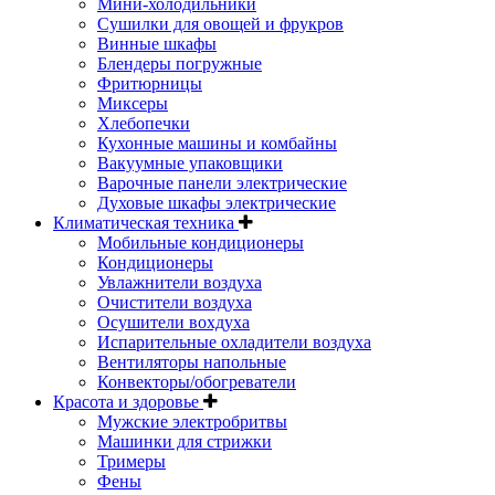
Мини-холодильники
Сушилки для овощей и фрукров
Винные шкафы
Блендеры погружные
Фритюрницы
Миксеры
Хлебопечки
Кухонные машины и комбайны
Вакуумные упаковщики
Варочные панели электрические
Духовые шкафы электрические
Климатическая техника
Мобильные кондиционеры
Кондиционеры
Увлажнители воздуха
Очистители воздуха
Осушители вохдуха
Испарительные охладители воздуха
Вентиляторы напольные
Конвекторы/обогреватели
Красота и здоровье
Мужские электробритвы
Машинки для стрижки
Тримеры
Фены