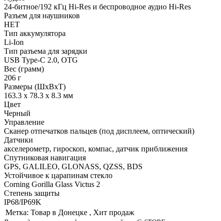
24-битное/192 кГц Hi-Res и беспроводное аудио Hi-Res
Разъем для наушников
НЕТ
Тип аккумулятора
Li-Ion
Тип разъема для зарядки
USB Type-C 2.0, OTG
Вес (грамм)
206 г
Размеры (ШxВxТ)
163.3 x 78.3 x 8.3 мм
Цвет
Черный
Управление
Сканер отпечатков пальцев (под дисплеем, оптический)
Датчики
акселерометр, гироскоп, компас, датчик приближения
Спутниковая навигация
GPS, GALILEO, GLONASS, QZSS, BDS
Устойчивое к царапинам стекло
Corning Gorilla Glass Victus 2
Степень защиты
IP68/IP69K
Метка:
Товар в Донецке , Хит продаж