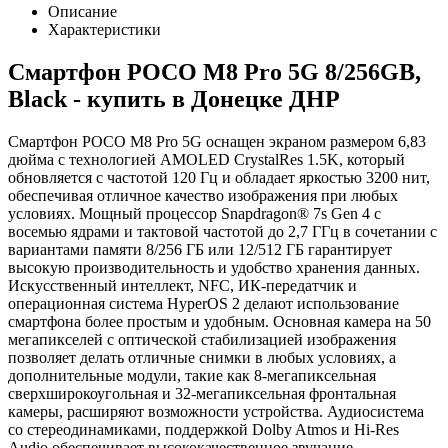
Описание
Характеристики
Смартфон POCO M8 Pro 5G 8/256GB,
Black - купить в Донецке ДНР
Смартфон POCO M8 Pro 5G оснащен экраном размером 6,83
дюйма с технологией AMOLED CrystalRes 1.5K, который
обновляется с частотой 120 Гц и обладает яркостью 3200 нит,
обеспечивая отличное качество изображения при любых
условиях. Мощный процессор Snapdragon® 7s Gen 4 с
восемью ядрами и тактовой частотой до 2,7 ГГц в сочетании с
вариантами памяти 8/256 ГБ или 12/512 ГБ гарантирует
высокую производительность и удобство хранения данных.
Искусственный интеллект, NFC, ИК-передатчик и
операционная система HyperOS 2 делают использование
смартфона более простым и удобным. Основная камера на 50
мегапикселей с оптической стабилизацией изображения
позволяет делать отличные снимки в любых условиях, а
дополнительные модули, такие как 8-мегапиксельная
сверхширокоугольная и 32-мегапиксельная фронтальная
камеры, расширяют возможности устройства. Аудиосистема
со стереодинамиками, поддержкой Dolby Atmos и Hi-Res
Audio обеспечивает высококачественное звучание.