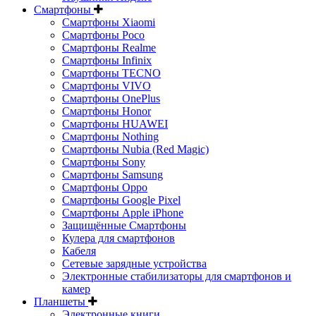
Смартфоны
Смартфоны Xiaomi
Смартфоны Poco
Смартфоны Realme
Смартфоны Infinix
Смартфоны TECNO
Смартфоны VIVO
Смартфоны OnePlus
Смартфоны Honor
Смартфоны HUAWEI
Смартфоны Nothing
Смартфоны Nubia (Red Magic)
Смартфоны Sony
Смартфоны Samsung
Смартфоны Oppo
Смартфоны Google Pixel
Смартфоны Apple iPhone
Защищённые Смартфоны
Кулера для смартфонов
Кабеля
Сетевые зарядные устройства
Электронные стабилизаторы для смартфонов и
камер
Планшеты
Электронные книги