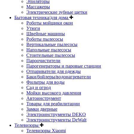
Эпиляторы
Массажеры
Электрические зубные щетки
Бытовая техника/для дома
Роботы мойщики окон
Утюги
Швейные машины
Роботы пылесосы
Вертикальные пылесосы
Напольные пылесосы
Стоительные пылесосы
Пароочистители
Парогенераторы и паровые станции
Отпариватели для одежды
Баки/бойлеры/водонагреватели
Фильтры для воды
Сад и огрод
Мойки высокого давления
Автоинструмент
Товары для реабилитации
Замки дверные
Электроинструменты DEKO
Электроинструменты DeWalt
Телевизоры
Телевизоры Xiaomi