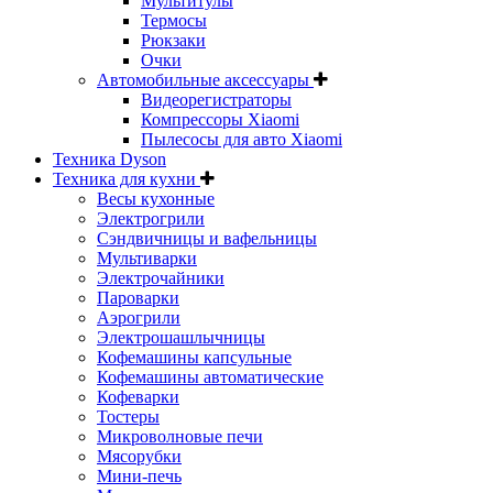
Мультитулы
Термосы
Рюкзаки
Очки
Автомобильные аксессуары
Видеорегистраторы
Компрессоры Xiaomi
Пылесосы для авто Xiaomi
Техника Dyson
Техника для кухни
Весы кухонные
Электрогрили
Сэндвичницы и вафельницы
Мультиварки
Электрочайники
Пароварки
Аэрогрили
Электрошашлычницы
Кофемашины капсульные
Кофемашины автоматические
Кофеварки
Тостеры
Микроволновые печи
Мясорубки
Мини-печь