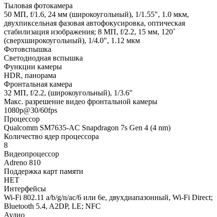
Тыловая фотокамера
50 МП, f/1.6, 24 мм (широкоугольный), 1/1.55", 1.0 мкм,
двухпиксельная фазовая автофокусировка, оптическая
стабилизация изображения; 8 МП, f/2.2, 15 мм, 120˚
(сверхширокоугольный), 1/4.0", 1.12 мкм
Фотовспышка
Светодиодная вспышка
Функции камеры
HDR, панорама
Фронтальная камера
32 МП, f/2.2, (широкоугольный), 1/3.6"
Макс. разрешение видео фронтальной камеры
1080p@30/60fps
Процессор
Qualcomm SM7635-AC Snapdragon 7s Gen 4 (4 nm)
Количество ядер процессора
8
Видеопроцессор
Adreno 810
Поддержка карт памяти
НЕТ
Интерфейсы
Wi-Fi 802.11 a/b/g/n/ac/6 или 6e, двухдиапазонный, Wi-Fi Direct;
Bluetooth 5.4, ​​A2DP, LE; NFC
Аудио