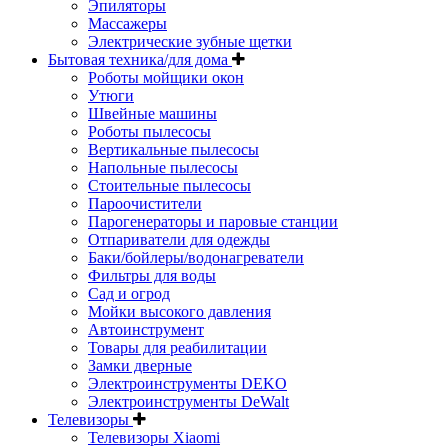
Эпиляторы
Массажеры
Электрические зубные щетки
Бытовая техника/для дома
Роботы мойщики окон
Утюги
Швейные машины
Роботы пылесосы
Вертикальные пылесосы
Напольные пылесосы
Стоительные пылесосы
Пароочистители
Парогенераторы и паровые станции
Отпариватели для одежды
Баки/бойлеры/водонагреватели
Фильтры для воды
Сад и огрод
Мойки высокого давления
Автоинструмент
Товары для реабилитации
Замки дверные
Электроинструменты DEKO
Электроинструменты DeWalt
Телевизоры
Телевизоры Xiaomi