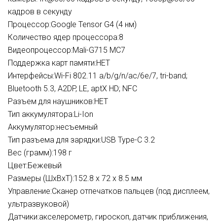
кадров в секунду
Процессор:
Google Tensor G4 (4 нм)
Количество ядер процессора:
8
Видеопроцессор:
Mali-G715 MC7
Поддержка карт памяти:
НЕТ
Интерфейсы:
Wi-Fi 802.11 a/b/g/n/ac/6e/7, tri-band;
Bluetooth 5.3, A2DP, LE, aptX HD; NFC
Разъем для наушников:
НЕТ
Тип аккумулятора:
Li-Ion
Аккумулятор:
несъемный
Тип разъема для зарядки:
USB Type-C 3.2
Вес (грамм):
198 г
Цвет:
Бежевый
Размеры (ШxВxТ):
152.8 x 72 x 8.5 мм
Управление:
Сканер отпечатков пальцев (под дисплеем,
ультразвуковой)
Датчики:
акселерометр, гироскоп, датчик приближения,