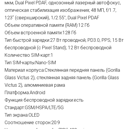
мкм, Dual Pixel PDAF, однозонный лазерный автофокус,
оптическая стабилизация изображения; 48 МП, f/1.7,
123˚ (сверхширокий), 1/2.55", Dual Pixel PDAF
Объем оперативной памяти (RAM):
12 Гб
Объем встроенной памяти:
128 Гб
Тип быстрой зарядки:
27 Вт проводной, PD3.0, PPS; 15 Вт
беспроводной (с Pixel Stand); 12 Вт беспроводной
Количество SIM-карт:
1
Тип SIM-карты:
Nano-SIM
Материал корпуса:
Стеклянная передняя панель (Gorilla
Glass Victus 2), стеклянная задняя панель (Gorilla Glass
Victus 2), алюминиевая рама
Платформа:
Android
Функция беспроводной зарядки:
есть
Стандарт:
GSM/HSPA/LTE/5G
Тип экрана:
OLED
Соотношение сторон:
20:9