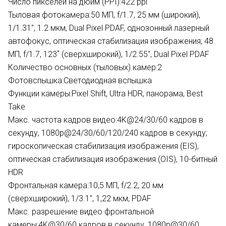
Число пикселей на дюйм (PPI):
422 ppi
Тыловая фотокамера:
50 МП, f/1.7, 25 мм (широкий),
1/1.31", 1.2 мкм, Dual Pixel PDAF, однозонный лазерный
автофокус, оптическая стабилизация изображения; 48
МП, f/1.7, 123˚ (сверхширокий), 1/2.55", Dual Pixel PDAF
Количество основных (тыловых) камер:
2
Фотовспышка:
Светодиодная вспышка
Функции камеры:
Pixel Shift, Ultra HDR, панорама, Best
Take
Макс. частота кадров видео:
4K@24/30/60 кадров в
секунду, 1080p@24/30/60/120/240 кадров в секунду;
гироскопическая стабилизация изображения (EIS),
оптическая стабилизация изображения (OIS), 10-битный
HDR
Фронтальная камера:
10,5 МП, f/2.2, 20 мм
(сверхширокий), 1/3.1", 1,22 мкм, PDAF
Макс. разрешение видео фронтальной
камеры:
4K@30/60 кадров в секунду, 1080p@30/60