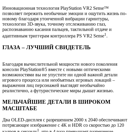
Инновационная технология PlayStation VR2 Sense™
позволяет пережить необычные эмоции и ощутить жизнь по-
новому благодаря утонченной вибрации гарнитуры,
технологии 3D-звука, точному отслеживанию глаз,
распознаванию касания пальцев, тактильной отдаче и
1
адаптивным триггерам контроллера PS VR2 Sense
‎.
ГЛАЗА – ЛУЧШИЙ СВИДЕТЕЛЬ
Благодаря вычислительной мощности нового поколения
консоли PlayStation®5 вместе с новыми оптическими
возможностями вы не упустите ни одной важной детали
игрового процесса или необъятных игровых локаций –
выражения лиц персонажей выглядят необычайно
реалистично, а футуристические миры дышат жизнью.
МЕЛЬЧАЙШИЕ ДЕТАЛИ В ШИРОКОМ
МАСШТАБЕ
Два OLED-дисплея с разрешением 2000 x 2040 обеспечивают
потрясающее изображение с 4K и HDR со скоростью до 120
1
кадров в секунду
, что в 4 раза превышает разрешение