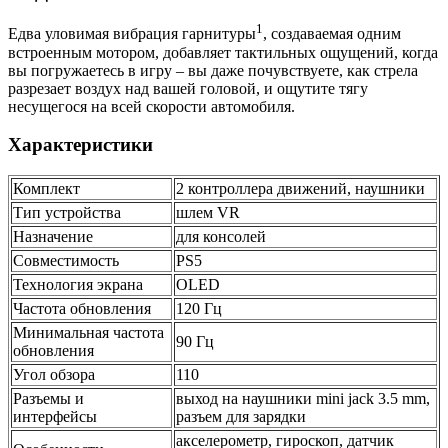
1
Едва уловимая вибрация гарнитуры
, создаваемая одним
встроенным мотором, добавляет тактильных ощущений, когда
вы погружаетесь в игру – вы даже почувствуете, как стрела
разрезает воздух над вашей головой, и ощутите тягу
несущегося на всей скорости автомобиля.
Характеристики
Комплект
2 контроллера движений, наушники
Тип устройства
шлем VR
Назначение
для консолей
Совместимость
PS5
Технология экрана
OLED
Частота обновления
120 Гц
Минимальная частота
90 Гц
обновления
Угол обзора
110
Разъемы и
выход на наушники mini jack 3.5 mm,
интерфейсы
разъем для зарядки
акселерометр, гироскоп, датчик