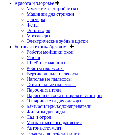
Красота и здоровье
Мужские электробритвы
Машинки для стрижки
Тримеры
Фены
Эпиляторы
Массажеры
Электрические зубные щетки
Бытовая техника/для дома
Роботы мойщики окон
Утюги
Швейные машины
Роботы пылесосы
Вертикальные пылесосы
Напольные пылесосы
Стоительные пылесосы
Пароочистители
Парогенераторы и паровые станции
Отпариватели для одежды
Баки/бойлеры/водонагреватели
Фильтры для воды
Сад и огрод
Мойки высокого давления
Автоинструмент
Товары для реабилитации