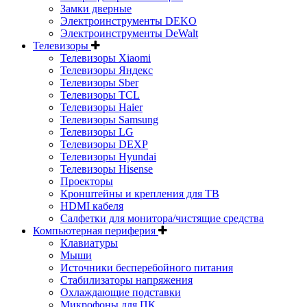
Замки дверные
Электроинструменты DEKO
Электроинструменты DeWalt
Телевизоры
Телевизоры Xiaomi
Телевизоры Яндекс
Телевизоры Sber
Телевизоры TCL
Телевизоры Haier
Телевизоры Samsung
Телевизоры LG
Телевизоры DEXP
Телевизоры Hyundai
Телевизоры Hisense
Проекторы
Кронштейны и крепления для ТВ
HDMI кабеля
Салфетки для монитора/чистящие средства
Компьютерная периферия
Клавиатуры
Мыши
Источники бесперебойного питания
Стабилизаторы напряжения
Охлаждающие подставки
Микрофоны для ПК