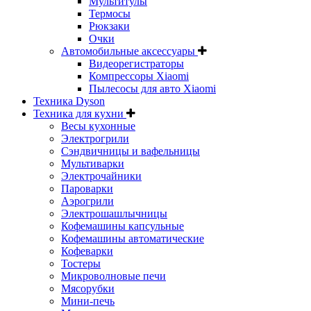
Мультитулы
Термосы
Рюкзаки
Очки
Автомобильные аксессуары
Видеорегистраторы
Компрессоры Xiaomi
Пылесосы для авто Xiaomi
Техника Dyson
Техника для кухни
Весы кухонные
Электрогрили
Сэндвичницы и вафельницы
Мультиварки
Электрочайники
Пароварки
Аэрогрили
Электрошашлычницы
Кофемашины капсульные
Кофемашины автоматические
Кофеварки
Тостеры
Микроволновые печи
Мясорубки
Мини-печь