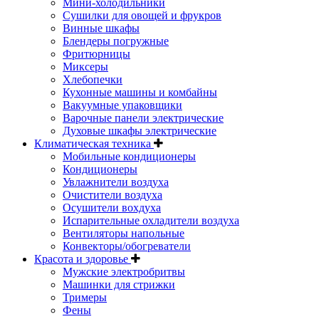
Мини-холодильники
Сушилки для овощей и фрукров
Винные шкафы
Блендеры погружные
Фритюрницы
Миксеры
Хлебопечки
Кухонные машины и комбайны
Вакуумные упаковщики
Варочные панели электрические
Духовые шкафы электрические
Климатическая техника
Мобильные кондиционеры
Кондиционеры
Увлажнители воздуха
Очистители воздуха
Осушители вохдуха
Испарительные охладители воздуха
Вентиляторы напольные
Конвекторы/обогреватели
Красота и здоровье
Мужские электробритвы
Машинки для стрижки
Тримеры
Фены