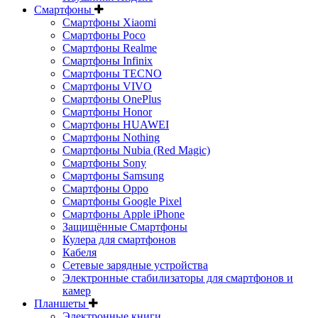
Смартфоны
Смартфоны Xiaomi
Смартфоны Poco
Смартфоны Realme
Смартфоны Infinix
Смартфоны TECNO
Смартфоны VIVO
Смартфоны OnePlus
Смартфоны Honor
Смартфоны HUAWEI
Смартфоны Nothing
Смартфоны Nubia (Red Magic)
Смартфоны Sony
Смартфоны Samsung
Смартфоны Oppo
Смартфоны Google Pixel
Смартфоны Apple iPhone
Защищённые Смартфоны
Кулера для смартфонов
Кабеля
Сетевые зарядные устройства
Электронные стабилизаторы для смартфонов и
камер
Планшеты
Электронные книги