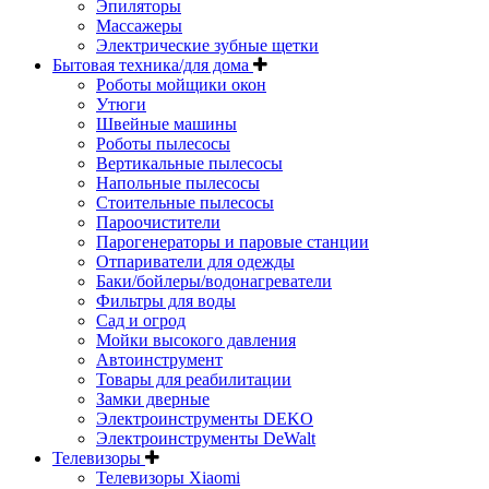
Эпиляторы
Массажеры
Электрические зубные щетки
Бытовая техника/для дома
Роботы мойщики окон
Утюги
Швейные машины
Роботы пылесосы
Вертикальные пылесосы
Напольные пылесосы
Стоительные пылесосы
Пароочистители
Парогенераторы и паровые станции
Отпариватели для одежды
Баки/бойлеры/водонагреватели
Фильтры для воды
Сад и огрод
Мойки высокого давления
Автоинструмент
Товары для реабилитации
Замки дверные
Электроинструменты DEKO
Электроинструменты DeWalt
Телевизоры
Телевизоры Xiaomi