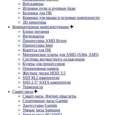
Веб-камеры
Игровые рули и рулевые базы
Колонки для ПК
Коврики для мыши и игровые поверхности
3D принтеры
Компьютерные комплектующие
Блоки питания
Видеокарты
Процессоры AMD Ryzen
Процессоры Intel
Корпуса для ПК
Материнские платы для AMD (AM4, AM5)
Системы жидкостного охлаждения
Кулера для процессоров
Оперативная память
Жесткие диски HDD 3.5
SSD M.2 накопители
SSD 2.5" SATA накопители
Термопаста
Смарт-часы
Смарт-часы, Фитнес-браслеты
Спортивные часы Garmin
Аксессуары Garmin
Умные часы Samsung
Умные часы HUAWEI