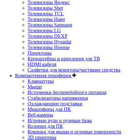
Телевизоры Яндекс
Телевизоры Sber
Телевизоры TCL
Телевизоры Haier
Телевизоры Samsung
Телевизоры LG
Телевизоры DEXP
Телевизоры Hyundai
Телевизоры Hisense
Проекторы
Кронштейны и крепления для ТВ
HDMI кабеля
Салфетки для монитора/чистящие средства
Компьютерная периферия
Клавиатуры
Мыши
Источники бесперебойного питания
Стабилизаторы напряжения
Охлаждающие подставки
Микрофоны для ПК
Веб-камеры
Игровые рули и рулевые базы
Колонки для ПК
Коврики для мыши и игровые поверхности
3D принтеры