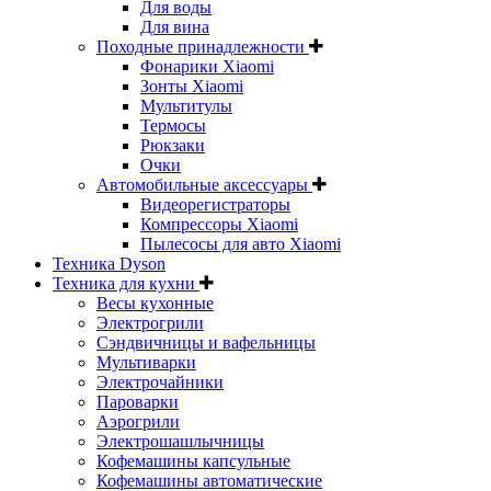
Для воды
Для вина
Походные принадлежности
Фонарики Xiaomi
Зонты Xiaomi
Мультитулы
Термосы
Рюкзаки
Очки
Автомобильные аксессуары
Видеорегистраторы
Компрессоры Xiaomi
Пылесосы для авто Xiaomi
Техника Dyson
Техника для кухни
Весы кухонные
Электрогрили
Сэндвичницы и вафельницы
Мультиварки
Электрочайники
Пароварки
Аэрогрили
Электрошашлычницы
Кофемашины капсульные
Кофемашины автоматические