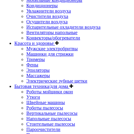
Мобильные кондиционеры
Кондиционеры
Увлажнители воздуха
Очистители воздуха
Осушители вохдуха
Испарительные охладители воздуха
Вентиляторы напольные
Конвекторы/обогреватели
Красота и здоровье
Мужские электробритвы
Машинки для стрижки
Тримеры
Фены
Эпиляторы
Массажеры
Электрические зубные щетки
Бытовая техника/для дома
Роботы мойщики окон
Утюги
Швейные машины
Роботы пылесосы
Вертикальные пылесосы
Напольные пылесосы
Стоительные пылесосы
Пароочистители