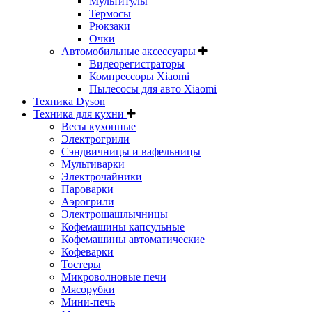
Мультитулы
Термосы
Рюкзаки
Очки
Автомобильные аксессуары
Видеорегистраторы
Компрессоры Xiaomi
Пылесосы для авто Xiaomi
Техника Dyson
Техника для кухни
Весы кухонные
Электрогрили
Сэндвичницы и вафельницы
Мультиварки
Электрочайники
Пароварки
Аэрогрили
Электрошашлычницы
Кофемашины капсульные
Кофемашины автоматические
Кофеварки
Тостеры
Микроволновые печи
Мясорубки
Мини-печь