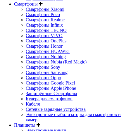
Смартфоны
Смартфоны Xiaomi
Смартфоны Poco
Смартфоны Realme
Смартфоны Infinix
Смартфоны TECNO
Смартфоны VIVO
Смартфоны OnePlus
Смартфоны Honor
Смартфоны HUAWEI
Смартфоны Nothing
Смартфоны Nubia (Red Magic)
Смартфоны Sony
Смартфоны Samsung
Смартфоны Oppo
Смартфоны Google Pixel
Смартфоны Apple iPhone
Защищённые Смартфоны
Кулера для смартфонов
Кабеля
Сетевые зарядные устройства
Электронные стабилизаторы для смартфонов и
камер
Планшеты
Электронные книги