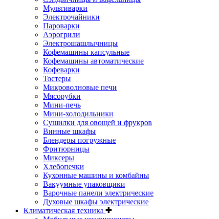
Мультиварки
Электрочайники
Пароварки
Аэрогрили
Электрошашлычницы
Кофемашины капсульные
Кофемашины автоматические
Кофеварки
Тостеры
Микроволновые печи
Мясорубки
Мини-печь
Мини-холодильники
Сушилки для овощей и фрукров
Винные шкафы
Блендеры погружные
Фритюрницы
Миксеры
Хлебопечки
Кухонные машины и комбайны
Вакуумные упаковщики
Варочные панели электрические
Духовые шкафы электрические
Климатическая техника