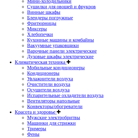
Мини-холодильники
Сушилки для овощей и фрукров
Винные шкафы
Блендеры погружные
Фритюрницы
Миксеры
Хлебопечки
Кухонные машины и комбайны
Вакуумные упаковщики
Варочные панели электрические
Духовые шкафы электрические
Климатическая техника
Мобильные кондиционеры
Кондиционеры
Увлажнители воздуха
Очистители воздуха
Осушители вохдуха
Испарительные охладители воздуха
Вентиляторы напольные
Конвекторы/обогреватели
Красота и здоровье
Мужские электробритвы
Машинки для стрижки
Тримеры
Фены