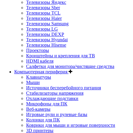
Телевизоры Яндекс
Телевизоры Sber
Телевизоры TCL
Телевизоры Haier
Телевизоры Samsung
Телевизоры LG
Телевизоры DEXP
Телевизоры Hyundai
Телевизоры Hisense
Проекторы
Кронштейны и крепления для ТВ
HDMI кабеля
Салфетки для монитора/чистящие средства
Компьютерная периферия
Клавиатуры
Мыши
Источники бесперебойного питания
Стабилизаторы напряжения
Охлаждающие подставки
Микрофоны для ПК
Веб-камеры
Игровые рули и рулевые базы
Колонки для ПК
Коврики для мыши и игровые поверхности
3D принтеры