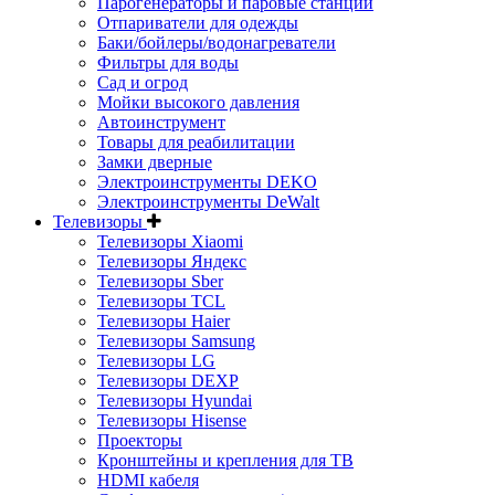
Парогенераторы и паровые станции
Отпариватели для одежды
Баки/бойлеры/водонагреватели
Фильтры для воды
Сад и огрод
Мойки высокого давления
Автоинструмент
Товары для реабилитации
Замки дверные
Электроинструменты DEKO
Электроинструменты DeWalt
Телевизоры
Телевизоры Xiaomi
Телевизоры Яндекс
Телевизоры Sber
Телевизоры TCL
Телевизоры Haier
Телевизоры Samsung
Телевизоры LG
Телевизоры DEXP
Телевизоры Hyundai
Телевизоры Hisense
Проекторы
Кронштейны и крепления для ТВ
HDMI кабеля