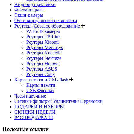
Андроид приставки
Фотоаппараты
Экшн-камеры
Очки виртуальной реальности
Роутеры, Сетевое оборудование
Wi-Fi/ IP камеры
Роутеры TP-Link
Роутеры Xiaomi
Роутеры Mercusys
Роутеры Keenetic
Роутеры Netcraze
Роутеры Huawei
Роутеры ASUS
Роутеры Cudy
Карты памяти и USB flash
Карты памяти
USB Флешки
Часы наручные
Сетевые фильтры/ Удлинители/ Переноски
ПОДАРКИ И НАБОРЫ
СКИДКИ НЕДЕЛИ
РАСПРОДАЖА !!!
Полезные ссылки