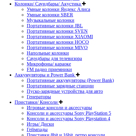
Колонки/ Саундбары/ Акустика
Умные колонки Яндекс Алиса
Умные колонки SBER
Музыкальные колонки
Портативные колонки JBL
Портативные колонки SVEN
Портативные колонки XIAOMI
Портативные колонки HOCO
Портативные колонки MIVO
Напольные колонки
Саундбары для телевизора
Микрофоны/ караоке
FM радио приемники
Аккумуляторы и Power Bank
Портативные аккумуляторы (Power Bank)
Портативные зарядные станции
Пуско-зарядные устройства для авто
Генераторы
Приставки/ Консоли
Игровые консоли и аксессуары
Консоли и аксессуары Sony PlayStation 5
Консоли и аксессуары Sony Playstation 4
Игры/ Диски
Геймпады
Приставки 8bit и 16bit, ретро консоли