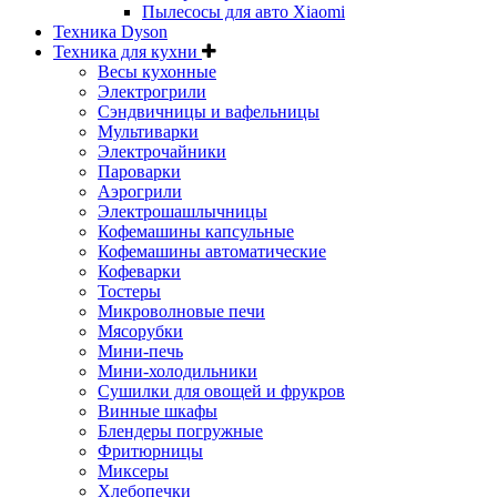
Пылесосы для авто Xiaomi
Техника Dyson
Техника для кухни
Весы кухонные
Электрогрили
Сэндвичницы и вафельницы
Мультиварки
Электрочайники
Пароварки
Аэрогрили
Электрошашлычницы
Кофемашины капсульные
Кофемашины автоматические
Кофеварки
Тостеры
Микроволновые печи
Мясорубки
Мини-печь
Мини-холодильники
Сушилки для овощей и фрукров
Винные шкафы
Блендеры погружные
Фритюрницы
Миксеры
Хлебопечки