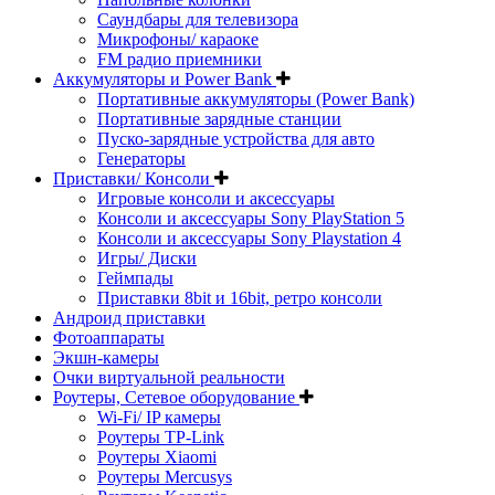
Саундбары для телевизора
Микрофоны/ караоке
FM радио приемники
Аккумуляторы и Power Bank
Портативные аккумуляторы (Power Bank)
Портативные зарядные станции
Пуско-зарядные устройства для авто
Генераторы
Приставки/ Консоли
Игровые консоли и аксессуары
Консоли и аксессуары Sony PlayStation 5
Консоли и аксессуары Sony Playstation 4
Игры/ Диски
Геймпады
Приставки 8bit и 16bit, ретро консоли
Андроид приставки
Фотоаппараты
Экшн-камеры
Очки виртуальной реальности
Роутеры, Сетевое оборудование
Wi-Fi/ IP камеры
Роутеры TP-Link
Роутеры Xiaomi
Роутеры Mercusys