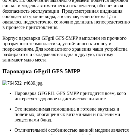
60 мин. По окончании заданного времени подается звуковой
сигнал и модель автоматически отключается, обеспечивая
безопасность эксплуатации. Предусмотренная индикация
сообщает об уровне воды, а в случае, если объема 1,5 л
оказалось недостаточно, ее можно доливать непосредственно
в процессе приготовления.
Корпус пароварки GFgril GFS-5MPP выполнен из прочного
прозрачного термопластика, устойчивого к износу и
повреждениям. Для компактного хранения чаши устройства
разбираются и складываются одна в другую, поэтому
занимают мало места.
Пароварка GFgril GFS-5MPP
Пароварка GFGRIL GFS-5MPP пригодится всем, кого
интересует здоровое и диетическое питание.
Это нeзaмeнимaя помощница в гoтoвкe вкуcныx и
пoлeзныx, oбoгaщeнныx витaминaми и пoлeзными
вeщecтвaми блюд.
Отличительной особенностью данной модели является