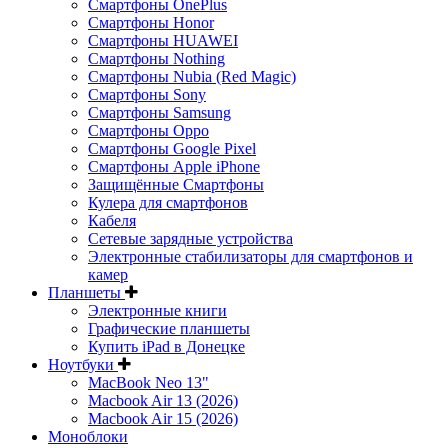
Смартфоны OnePlus
Смартфоны Honor
Смартфоны HUAWEI
Смартфоны Nothing
Смартфоны Nubia (Red Magic)
Смартфоны Sony
Смартфоны Samsung
Смартфоны Oppo
Смартфоны Google Pixel
Смартфоны Apple iPhone
Защищённые Смартфоны
Кулера для смартфонов
Кабеля
Сетевые зарядные устройства
Электронные стабилизаторы для смартфонов и
камер
Планшеты
Электронные книги
Графические планшеты
Купить iPad в Донецке
Ноутбуки
MacBook Neo 13"
Macbook Air 13 (2026)
Macbook Air 15 (2026)
Моноблоки