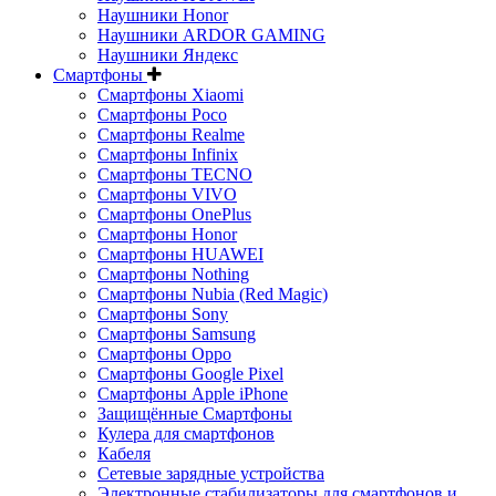
Наушники Honor
Наушники ARDOR GAMING
Наушники Яндекс
Смартфоны
Смартфоны Xiaomi
Смартфоны Poco
Смартфоны Realme
Смартфоны Infinix
Смартфоны TECNO
Смартфоны VIVO
Смартфоны OnePlus
Смартфоны Honor
Смартфоны HUAWEI
Смартфоны Nothing
Смартфоны Nubia (Red Magic)
Смартфоны Sony
Смартфоны Samsung
Смартфоны Oppo
Смартфоны Google Pixel
Смартфоны Apple iPhone
Защищённые Смартфоны
Кулера для смартфонов
Кабеля
Сетевые зарядные устройства
Электронные стабилизаторы для смартфонов и