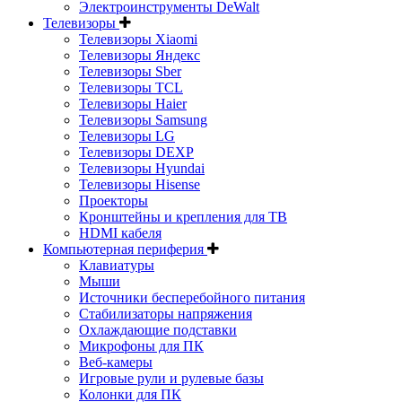
Электроинструменты DeWalt
Телевизоры
Телевизоры Xiaomi
Телевизоры Яндекс
Телевизоры Sber
Телевизоры TCL
Телевизоры Haier
Телевизоры Samsung
Телевизоры LG
Телевизоры DEXP
Телевизоры Hyundai
Телевизоры Hisense
Проекторы
Кронштейны и крепления для ТВ
HDMI кабеля
Компьютерная периферия
Клавиатуры
Мыши
Источники бесперебойного питания
Стабилизаторы напряжения
Охлаждающие подставки
Микрофоны для ПК
Веб-камеры
Игровые рули и рулевые базы
Колонки для ПК