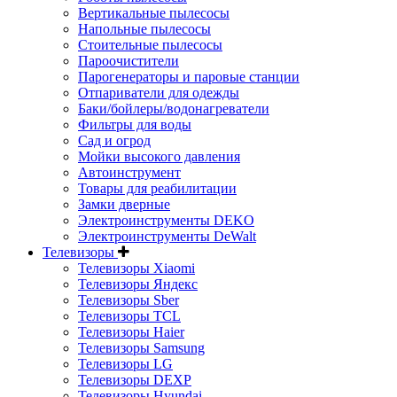
Вертикальные пылесосы
Напольные пылесосы
Стоительные пылесосы
Пароочистители
Парогенераторы и паровые станции
Отпариватели для одежды
Баки/бойлеры/водонагреватели
Фильтры для воды
Сад и огрод
Мойки высокого давления
Автоинструмент
Товары для реабилитации
Замки дверные
Электроинструменты DEKO
Электроинструменты DeWalt
Телевизоры
Телевизоры Xiaomi
Телевизоры Яндекс
Телевизоры Sber
Телевизоры TCL
Телевизоры Haier
Телевизоры Samsung
Телевизоры LG
Телевизоры DEXP
Телевизоры Hyundai