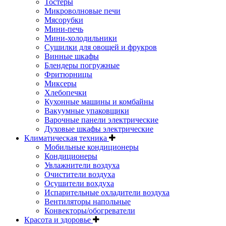
Тостеры
Микроволновые печи
Мясорубки
Мини-печь
Мини-холодильники
Сушилки для овощей и фрукров
Винные шкафы
Блендеры погружные
Фритюрницы
Миксеры
Хлебопечки
Кухонные машины и комбайны
Вакуумные упаковщики
Варочные панели электрические
Духовые шкафы электрические
Климатическая техника
Мобильные кондиционеры
Кондиционеры
Увлажнители воздуха
Очистители воздуха
Осушители вохдуха
Испарительные охладители воздуха
Вентиляторы напольные
Конвекторы/обогреватели
Красота и здоровье