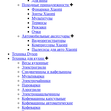
Для вина
Походные принадлежности
Фонарики Xiaomi
Зонты Xiaomi
Мультитулы
Термосы
Рюкзаки
Очки
Автомобильные аксессуары
Видеорегистраторы
Компрессоры Xiaomi
Пылесосы для авто Xiaomi
Техника Dyson
Техника для кухни
Весы кухонные
Электрогрили
Сэндвичницы и вафельницы
Мультиварки
Электрочайники
Пароварки
Аэрогрили
Электрошашлычницы
Кофемашины капсульные
Кофемашины автоматические
Кофеварки