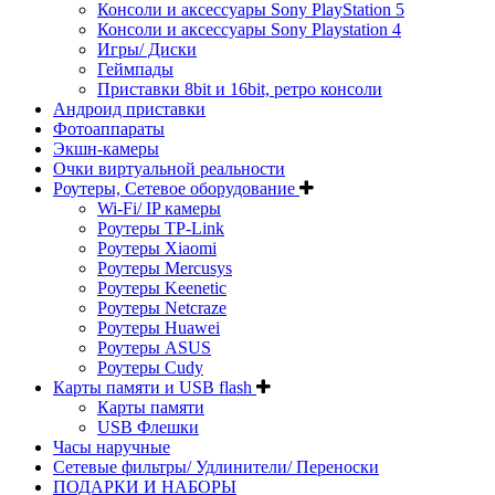
Консоли и аксессуары Sony PlayStation 5
Консоли и аксессуары Sony Playstation 4
Игры/ Диски
Геймпады
Приставки 8bit и 16bit, ретро консоли
Андроид приставки
Фотоаппараты
Экшн-камеры
Очки виртуальной реальности
Роутеры, Сетевое оборудование
Wi-Fi/ IP камеры
Роутеры TP-Link
Роутеры Xiaomi
Роутеры Mercusys
Роутеры Keenetic
Роутеры Netcraze
Роутеры Huawei
Роутеры ASUS
Роутеры Cudy
Карты памяти и USB flash
Карты памяти
USB Флешки
Часы наручные
Сетевые фильтры/ Удлинители/ Переноски
ПОДАРКИ И НАБОРЫ