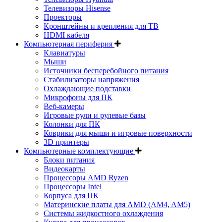
Телевизоры Hisense
Проекторы
Кронштейны и крепления для ТВ
HDMI кабеля
Компьютерная периферия
Клавиатуры
Мыши
Источники бесперебойного питания
Стабилизаторы напряжения
Охлаждающие подставки
Микрофоны для ПК
Веб-камеры
Игровые рули и рулевые базы
Колонки для ПК
Коврики для мыши и игровые поверхности
3D принтеры
Компьютерные комплектующие
Блоки питания
Видеокарты
Процессоры AMD Ryzen
Процессоры Intel
Корпуса для ПК
Материнские платы для AMD (AM4, AM5)
Системы жидкостного охлаждения