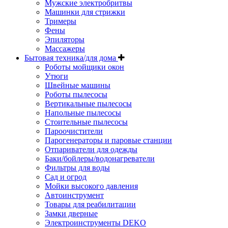
Мужские электробритвы
Машинки для стрижки
Тримеры
Фены
Эпиляторы
Массажеры
Бытовая техника/для дома
Роботы мойщики окон
Утюги
Швейные машины
Роботы пылесосы
Вертикальные пылесосы
Напольные пылесосы
Стоительные пылесосы
Пароочистители
Парогенераторы и паровые станции
Отпариватели для одежды
Баки/бойлеры/водонагреватели
Фильтры для воды
Сад и огрод
Мойки высокого давления
Автоинструмент
Товары для реабилитации
Замки дверные
Электроинструменты DEKO