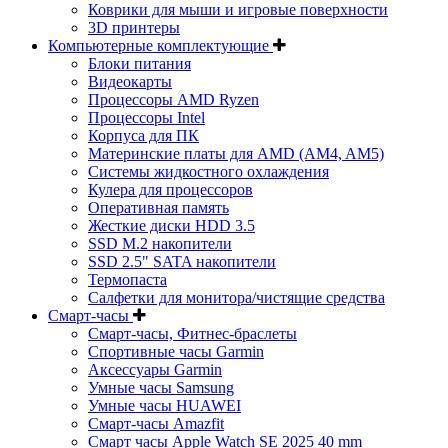
Коврики для мыши и игровые поверхности
3D принтеры
Компьютерные комплектующие
Блоки питания
Видеокарты
Процессоры AMD Ryzen
Процессоры Intel
Корпуса для ПК
Материнские платы для AMD (AM4, AM5)
Системы жидкостного охлаждения
Кулера для процессоров
Оперативная память
Жесткие диски HDD 3.5
SSD M.2 накопители
SSD 2.5" SATA накопители
Термопаста
Салфетки для монитора/чистящие средства
Смарт-часы
Смарт-часы, Фитнес-браслеты
Спортивные часы Garmin
Аксессуары Garmin
Умные часы Samsung
Умные часы HUAWEI
Смарт-часы Amazfit
Смарт часы Apple Watch SE 2025 40 mm