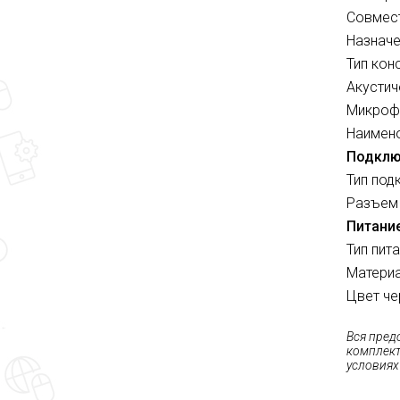
Совмест
Назначе
Тип кон
Акустич
Микроф
Наимено
Подклю
Тип под
Разъем 
Питани
Тип пит
Материа
Цвет че
Вся пред
комплект
условиях