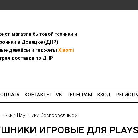
рнет-мага
з
ин бытовой техники и
роники в Донецке (ДНР)
ны
е девайсы и гаджеты
Xiaomi
трая доставка по ДНР
ОПЛАТА
КОНТАКТЫ
VK
ТЕЛЕГРАМ
ВХОД
РЕГИСТР
шники
Наушники беспроводные
ШНИКИ ИГРОВЫЕ ДЛЯ PLAYST