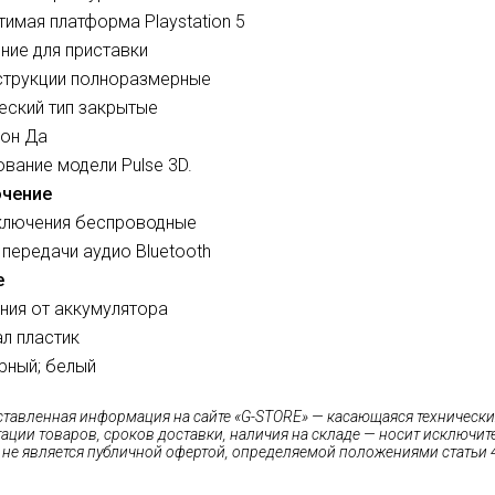
имая платформа Playstation 5
ние для приставки
струкции полноразмерные
еский тип закрытые
он Да
вание модели Pulse 3D.
чение
ключения беспроводные
передачи аудио Bluetooth
е
ания от аккумулятора
л пластик
рный; белый
ставленная информация на сайте «G-STORE» — касающаяся технических
ации товаров, сроков доставки, наличия на складе — носит исключи
 не является публичной офертой, определяемой положениями статьи 4