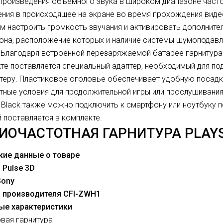
произведения объемного звука в широком диапазоне часто
ния в происходящее на экране во время прохождения виде
м настроить громкость звучания и активировать дополните
на, расположение которых и наличие системы шумоподавл
 Благодаря встроенной перезаряжаемой батарее гарнитура 
те поставляется специальный адаптер, необходимый для по
еру. Пластиковое оголовье обеспечивает удобную посадк
ные условия для продолжительной игры или прослушивания 
 Black также можно подключить к смартфону или ноутбуку 
 поставляется в комплекте.
ИОЧАСТОТНАЯ ГАРНИТУРА PLAYS
кие данные о товаре
 Pulse 3D
Sony
л производителя CFI-ZWH1
ые характеристики
овая гарнитура