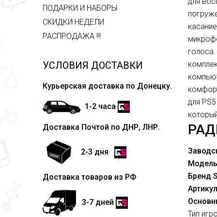
для вос
ПОДАРКИ И НАБОРЫ
погруже
СКИДКИ НЕДЕЛИ
касание
РАСПРОДАЖА !!!
микрофо
голоса.
УСЛОВИЯ ДОСТАВКИ
комплек
компьют
Курьерская доставка по Донецку.
комфорт
для PS5
1-2 часа
который
РАД
Доставка Почтой по ДНР, ЛНР.
Заводс
2-3 дня
Модель
Бренд 
Доставка товаров из РФ
Артику
Основн
3-7 дней
Тип игр