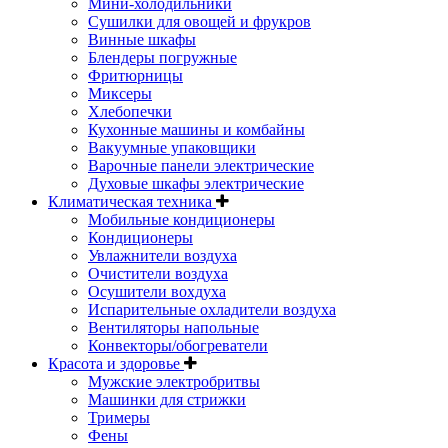
Мини-холодильники
Сушилки для овощей и фрукров
Винные шкафы
Блендеры погружные
Фритюрницы
Миксеры
Хлебопечки
Кухонные машины и комбайны
Вакуумные упаковщики
Варочные панели электрические
Духовые шкафы электрические
Климатическая техника
Мобильные кондиционеры
Кондиционеры
Увлажнители воздуха
Очистители воздуха
Осушители вохдуха
Испарительные охладители воздуха
Вентиляторы напольные
Конвекторы/обогреватели
Красота и здоровье
Мужские электробритвы
Машинки для стрижки
Тримеры
Фены