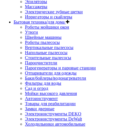
Эпиляторы
Массажеры
Электрические зубные щетки
Ирригаторы и скайлеры
Бытовая техника/для дома
Роботы мойщики окон
Утюги
Швейные машины
Роботы пылесосы
Вертикальные пылесосы
Напольные пылесосы
Стоительные пылесосы
Пароочистители
Парогенераторы и паровые станции
Отпариватели для одежды
Баки/бойлеры/водонагреватели
Фильтры для воды
Сад и огрод
Мойки высокого давления
Автоинструмент
Товары для реабилитации
Замки дверные
Электроинструменты DEKO
Электроинструменты DeWalt
Холодильники автомобильные