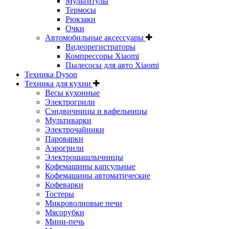
Мультитулы
Термосы
Рюкзаки
Очки
Автомобильные аксессуары
Видеорегистраторы
Компрессоры Xiaomi
Пылесосы для авто Xiaomi
Техника Dyson
Техника для кухни
Весы кухонные
Электрогрили
Сэндвичницы и вафельницы
Мультиварки
Электрочайники
Пароварки
Аэрогрили
Электрошашлычницы
Кофемашины капсульные
Кофемашины автоматические
Кофеварки
Тостеры
Микроволновые печи
Мясорубки
Мини-печь