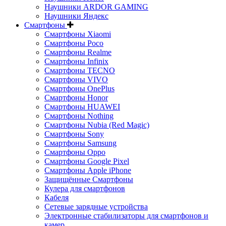
Наушники ARDOR GAMING
Наушники Яндекс
Смартфоны
Смартфоны Xiaomi
Смартфоны Poco
Смартфоны Realme
Смартфоны Infinix
Смартфоны TECNO
Смартфоны VIVO
Смартфоны OnePlus
Смартфоны Honor
Смартфоны HUAWEI
Смартфоны Nothing
Смартфоны Nubia (Red Magic)
Смартфоны Sony
Смартфоны Samsung
Смартфоны Oppo
Смартфоны Google Pixel
Смартфоны Apple iPhone
Защищённые Смартфоны
Кулера для смартфонов
Кабеля
Сетевые зарядные устройства
Электронные стабилизаторы для смартфонов и
камер