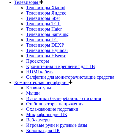
Телевизоры
Телевизоры Xiaomi
Телевизоры Яндекс
Телевизоры Sber
Телевизоры TCL
Телевизоры Haier
Телевизоры Samsung
Телевизоры LG
Телевизоры DEXP
Телевизоры Hyundai
Телевизоры Hisense
Проекторы
Кронштейны и крепления для ТВ
HDMI кабеля
Салфетки для монитора/чистящие средства
Компьютерная периферия
Клавиатуры
Мыши
Источники бесперебойного питания
Стабилизаторы напряжения
Охлаждающие подставки
Микрофоны для ПК
Веб-камеры
Игровые рули и рулевые базы
Колонки для ПК