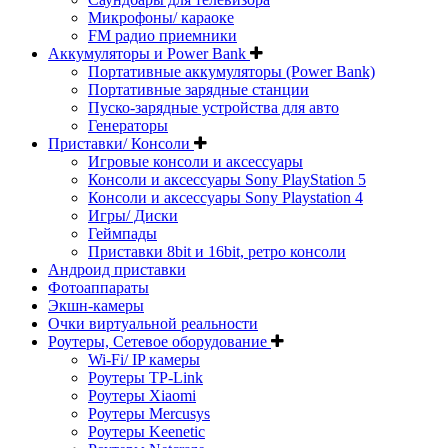
Микрофоны/ караоке
FM радио приемники
Аккумуляторы и Power Bank
Портативные аккумуляторы (Power Bank)
Портативные зарядные станции
Пуско-зарядные устройства для авто
Генераторы
Приставки/ Консоли
Игровые консоли и аксессуары
Консоли и аксессуары Sony PlayStation 5
Консоли и аксессуары Sony Playstation 4
Игры/ Диски
Геймпады
Приставки 8bit и 16bit, ретро консоли
Андроид приставки
Фотоаппараты
Экшн-камеры
Очки виртуальной реальности
Роутеры, Сетевое оборудование
Wi-Fi/ IP камеры
Роутеры TP-Link
Роутеры Xiaomi
Роутеры Mercusys
Роутеры Keenetic