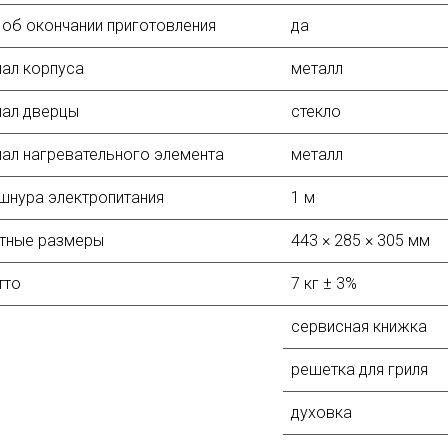
 об окончании приготовления
да
ал корпуса
металл
иал дверцы
стекло
ал нагревательного элемента
металл
шнура электропитания
1 м
тные размеры
443 × 285 × 305 мм
тто
7 кг ± 3%
сервисная книжка
решетка для гриля
духовка