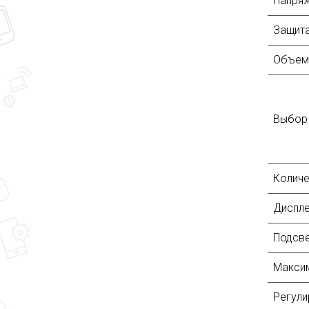
Напря
Защита
Объем
Выбор 
Колич
Диспл
Подсве
Максим
Регули