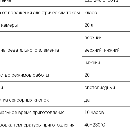
жение
220-240 В, 50 Гц
 от поражения электрическим током
класс I
 камеры
20 л
верхний
нагревательного элемента
верхний+нижний
нижний
ество режимов работы
20
ей
светодиодный
тка сенсорных кнопок
да
альное время приготовления
10 часов
ровка температуры приготовления
40–230°C