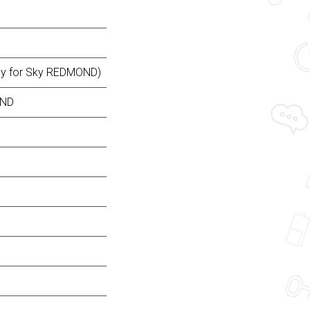
y for Sky REDMOND)
OND