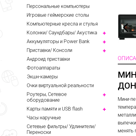
Персональные компьютеры
Игровые геймерские столы
Компьютерные кресла и стулья
Колонки/ Саундбары/ Акустика
Аккумуляторы и Power Bank
Приставки/ Консоли
ОПИСА
Андроид приставки
Фотоаппараты
МИН
Экшн-камеры
ДОН
Очки виртуальной реальности
Роутеры, Сетевое
Мини-пе
оборудование
темпера
Карты памяти и USB flash
металли
Часы наручные
выпечки
Сетевые фильтры/ Удлинители/
менять 
Переноски