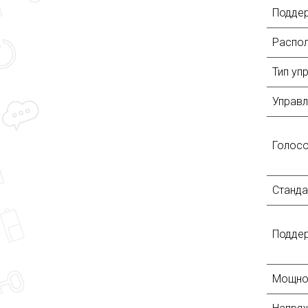
Подде
Распо
Тип уп
Управ
Голос
Станда
Поддер
Мощно