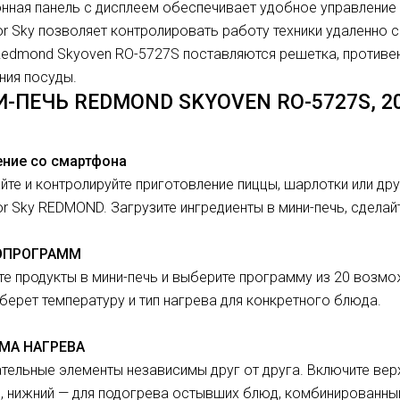
нная панель с дисплеем обеспечивает удобное управление
or Sky позволяет контролировать работу техники удаленно с
edmond Skyoven RO-5727S поставляются решетка, противень
ния посуды.
-ПЕЧЬ REDMOND SKYOVEN RO-5727S, 2
ение со смартфона
йте и контролируйте приготовление пиццы, шарлотки или д
or Sky REDMOND. Загрузите ингредиенты в мини-печь, сделай
ТОПРОГРАММ
е продукты в мини-печь и выберите программу из 20 возм
берет температуру и тип нагрева для конкретного блюда.
МА НАГРЕВА
тельные элементы независимы друг от друга. Включите вер
, нижний — для подогрева остывших блюд, комбинированный