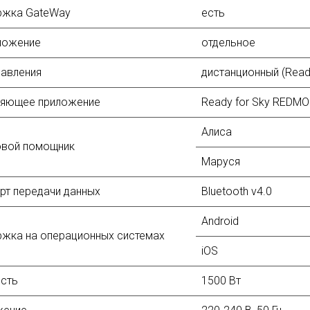
ржка GateWay
есть
ложение
отдельное
равления
дистанционный (Read
ляющее приложение
Ready for Sky REDM
Алиса
овой помощник
Маруся
рт передачи данных
Bluetooth v4.0
Android
жка на операционных системах
iOS
сть
1500 Вт