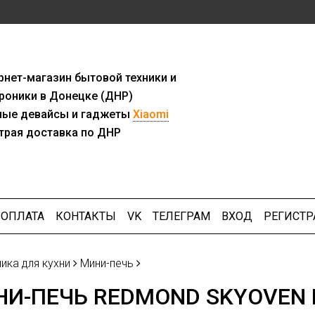
рнет-мага
з
ин бытовой техники и
роники в Донецке (ДНР)
ны
е девайсы и гаджеты
Xiaomi
трая доставка по ДНР
ОПЛАТА
КОНТАКТЫ
VK
ТЕЛЕГРАМ
ВХОД
РЕГИСТР
ика для кухни
Мини-печь
И-ПЕЧЬ REDMOND SKYOVEN R