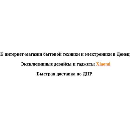
RE
интернет-мага
з
ин бытовой техники и электроники в Донец
Эксклю
зивны
е девайсы и гаджеты
Xiaomi
Быстрая доставка по ДНР