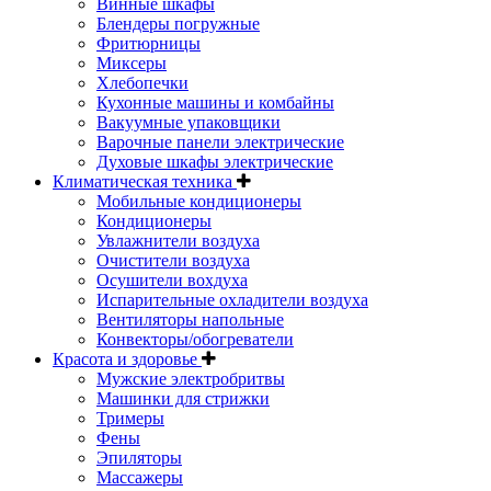
Винные шкафы
Блендеры погружные
Фритюрницы
Миксеры
Хлебопечки
Кухонные машины и комбайны
Вакуумные упаковщики
Варочные панели электрические
Духовые шкафы электрические
Климатическая техника
Мобильные кондиционеры
Кондиционеры
Увлажнители воздуха
Очистители воздуха
Осушители вохдуха
Испарительные охладители воздуха
Вентиляторы напольные
Конвекторы/обогреватели
Красота и здоровье
Мужские электробритвы
Машинки для стрижки
Тримеры
Фены
Эпиляторы
Массажеры