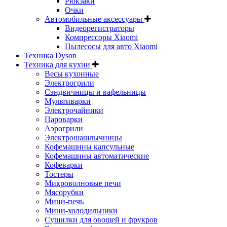
Рюкзаки
Очки
Автомобильные аксессуары
Видеорегистраторы
Компрессоры Xiaomi
Пылесосы для авто Xiaomi
Техника Dyson
Техника для кухни
Весы кухонные
Электрогрили
Сэндвичницы и вафельницы
Мультиварки
Электрочайники
Пароварки
Аэрогрили
Электрошашлычницы
Кофемашины капсульные
Кофемашины автоматические
Кофеварки
Тостеры
Микроволновые печи
Мясорубки
Мини-печь
Мини-холодильники
Сушилки для овощей и фрукров