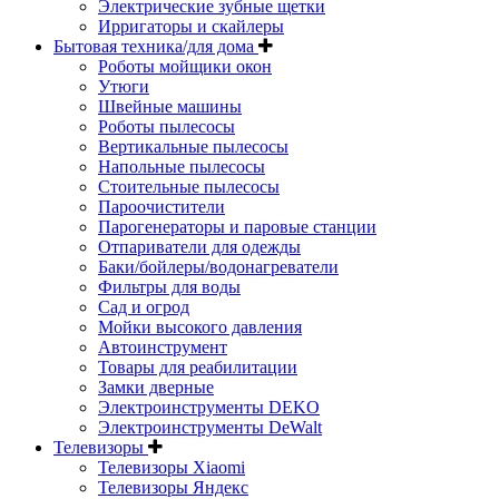
Электрические зубные щетки
Ирригаторы и скайлеры
Бытовая техника/для дома
Роботы мойщики окон
Утюги
Швейные машины
Роботы пылесосы
Вертикальные пылесосы
Напольные пылесосы
Стоительные пылесосы
Пароочистители
Парогенераторы и паровые станции
Отпариватели для одежды
Баки/бойлеры/водонагреватели
Фильтры для воды
Сад и огрод
Мойки высокого давления
Автоинструмент
Товары для реабилитации
Замки дверные
Электроинструменты DEKO
Электроинструменты DeWalt
Телевизоры
Телевизоры Xiaomi
Телевизоры Яндекс