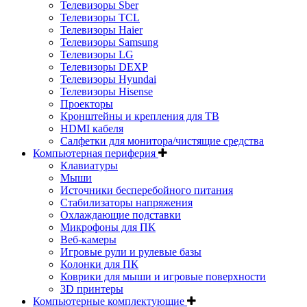
Телевизоры Sber
Телевизоры TCL
Телевизоры Haier
Телевизоры Samsung
Телевизоры LG
Телевизоры DEXP
Телевизоры Hyundai
Телевизоры Hisense
Проекторы
Кронштейны и крепления для ТВ
HDMI кабеля
Салфетки для монитора/чистящие средства
Компьютерная периферия
Клавиатуры
Мыши
Источники бесперебойного питания
Стабилизаторы напряжения
Охлаждающие подставки
Микрофоны для ПК
Веб-камеры
Игровые рули и рулевые базы
Колонки для ПК
Коврики для мыши и игровые поверхности
3D принтеры
Компьютерные комплектующие