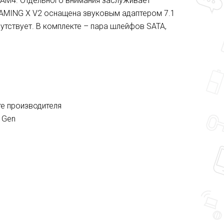
 AM4. Отдельного внимания заслуживает
AMING X V2 оснащена звуковым адаптером 7.1
утствует. В комплекте – пара шлейфов SATA,
те производителя
h Gen