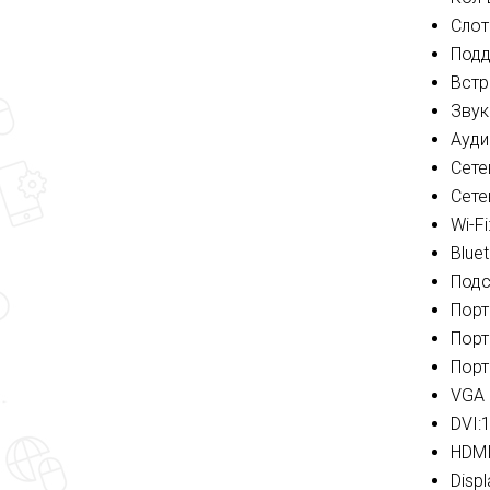
Слот
Подд
Встр
Звук
Ауди
Сете
Сете
Wi-Fi
Bluet
Подс
Порт
Порт
Порт
VGA 
DVI:
HDMI
Displ