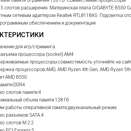
бъем памяти ограничен 128 ГБ. Совместимые процессоры –
 5 слотов расширения.
Материнская плата GIGABYTE B550 G
итным сетевым адаптером Realtek RTL8118AS. Подсветка отс
программным обеспечением и документация.
КТЕРИСТИКИ
ачение:
для игр/стриминга
разъема процессора (socket):
AM4
ерживаемые процессоры:
совместимость уточняйте на сай
ержка процессоров:
AMD, AMD Ryzen 4th Gen, AMD Ryzen 5t
ет:
AMD B550
памяти:
DDR4
во слотов памяти:
4
имальный объем памяти:
128 Гб
м работы оперативной памяти:
двухканальный режим
во разъемов SATA:
4
во слотов M.2:
2
во PCI Express:
5