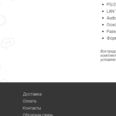
PS/2
LAN:
Audio
Осно
Разъ
Форм
Вся пред
комплект
условиях
Доставка
Оплата
Контакты
Обратная связь