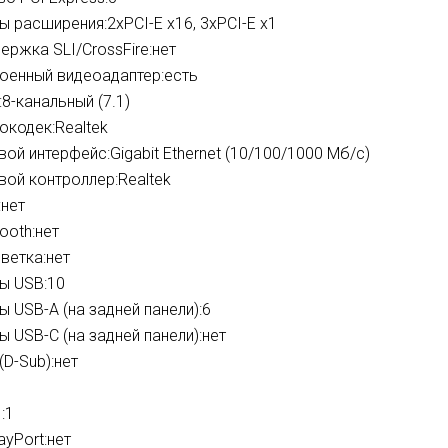
ы расширения:
2xPCI-E x16, 3xPCI-E x1
ержка SLI/CrossFire:
нет
оенный видеоадаптер:
есть
:
8-канальный (7.1)
окодек:
Realtek
вой интерфейс:
Gigabit Ethernet (10/100/1000 Мб/с)
вой контроллер:
Realtek
:
нет
ooth:
нет
ветка:
нет
ы USB:
10
ы USB-A (на задней панели):
6
ы USB-C (на задней панели):
нет
(D-Sub):
нет
1
:
1
ayPort:
нет