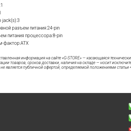
:
1
1
 jack(s):
3
вной разъем питания:
24-pin
ем питания процессора:
8-pin
-фактор:
ATX
ставленная информация на сайте «G-STORE» — касающаяся технических
ации товаров, сроков доставки, наличия на складе — носит исключи
 не является публичной офертой, определяемой положениями статьи 4