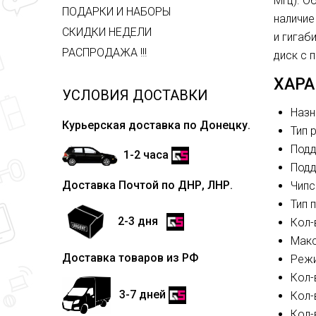
МГц). О
ПОДАРКИ И НАБОРЫ
наличие
СКИДКИ НЕДЕЛИ
и гигаб
РАСПРОДАЖА !!!
диск с 
ХАРА
УСЛОВИЯ ДОСТАВКИ
Назн
Курьерская доставка по Донецку.
Тип 
Подд
1-2 часа
Подд
Доставка Почтой по ДНР, ЛНР.
Чипс
Тип 
2-3 дня
Кол-
Макс
Доставка товаров из РФ
Режи
Кол-
3-7 дней
Кол-
Кол-