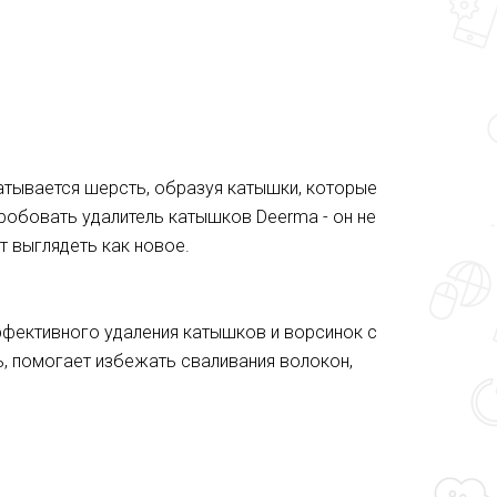
катывается шерсть, образуя катышки, которые
робовать удалитель катышков Deerma - он не
т выглядеть как новое.
ффективного удаления катышков и ворсинок с
ь, помогает избежать сваливания волокон,