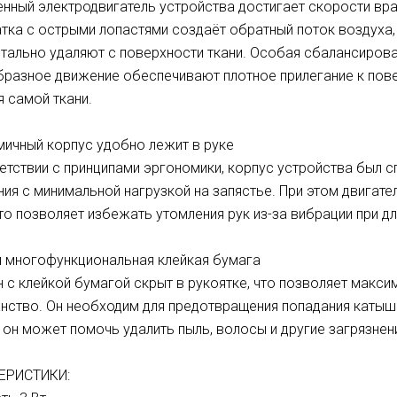
нный электродвигатель устройства достигает скорости вра
тка с острыми лопастями создаёт обратный поток воздуха,
тально удаляют с поверхности ткани. Особая сбалансирова
разное движение обеспечивают плотное прилегание к повер
я самой ткани.
ичный корпус удобно лежит в руке
етствии с принципами эргономики, корпус устройства был с
ия с минимальной нагрузкой на запястье. При этом двигате
что позволяет избежать утомления рук из-за вибрации при д
 многофункциональная клейкая бумага
 с клейкой бумагой скрыт в рукоятке, что позволяет мак
нство. Он необходим для предотвращения попадания катышк
 он может помочь удалить пыль, волосы и другие загрязнени
ЕРИСТИКИ: