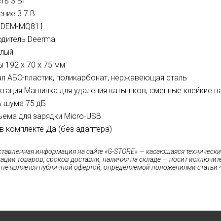
ть 3 Вт
ние 3.7 В
 DEM-MQ811
одитель Deerma
елый
 192 x 70 x 75 мм
л АБС-пластик, поликарбонат, нержавеющая сталь
тация Машинка для удаления катышков, сменные клейкие вал
 шума 75 дБ
ъема для зарядки Micro-USB
в комплекте Да (без адаптера)
ставленная информация на сайте «G-STORE» — касающаяся технических
ации товаров, сроков доставки, наличия на складе — носит исключи
 не является публичной офертой, определяемой положениями статьи 4