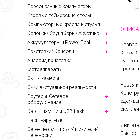
Персональные компьютеры
Игровые геймерские столы
Компьютерные кресла и стулья
ОПИСА
Колонки/ Саундбары/ Акустика
Аккумуляторы и Power Bank
Возвра
Приставки/ Консоли
Какой б
Андроид приставки
существ
вредит 
Фотоаппараты
Экшн-камеры
Новая к
Очки виртуальной реальности
Констру
Роутеры, Сетевое
одежды 
оборудование
скоплен
Карты памяти и USB flash
Часы наручные
Двигат
Сетевые фильтры/ Удлинители/
Быстро 
Переноски