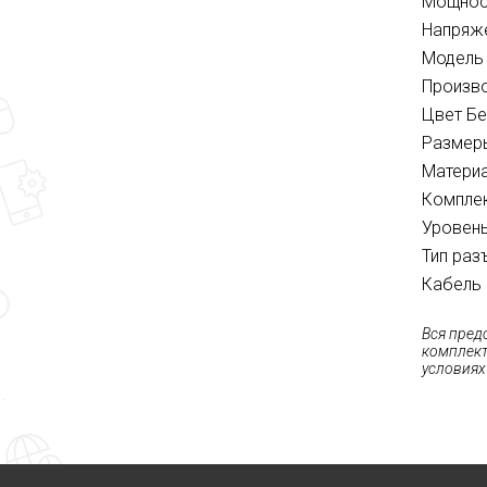
Мощнос
Напряже
Модель
Произв
Цвет Б
Размеры
Материа
Комплек
Уровень
Тип раз
Кабель 
Вся пред
комплект
условиях