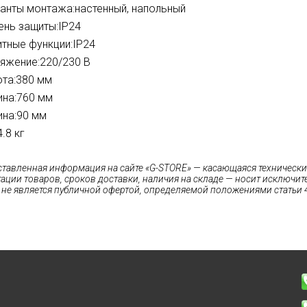
анты монтажа:
настенный, напольный
ень защиты:
IP24
тные функции:
IP24
яжение:
220/230 В
та:
380 мм
на:
760 мм
ина:
90 мм
4.8 кг
ставленная информация на сайте «G-STORE» — касающаяся технических
ации товаров, сроков доставки, наличия на складе — носит исключи
 не является публичной офертой, определяемой положениями статьи 4