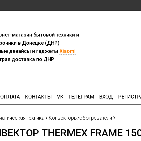
рнет-мага
з
ин бытовой техники и
роники в Донецке (ДНР)
ны
е девайсы и гаджеты
Xiaomi
трая доставка по ДНР
ОПЛАТА
КОНТАКТЫ
VK
ТЕЛЕГРАМ
ВХОД
РЕГИСТР
матическая техника
Конвекторы/обогреватели
ВЕКТОР THERMEX FRAME 15