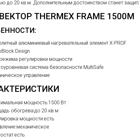
ю до 20 кв.м. Дополнительным достоинством станет защита
ВЕКТОР THERMEX FRAME 1500M
ЕННОСТИ:
литный алюминиевый нагревательный элемент X-PROF
Block Design
режима регулировки мощности
оуровневая система безопасности MultiSafe
ническое управление
АКТЕРИСТИКИ
имальная мощность:
1500 Вт
адь обогрева:
до 20 кв.м
лировка мощности:
есть
вление:
механическое
остат:
есть