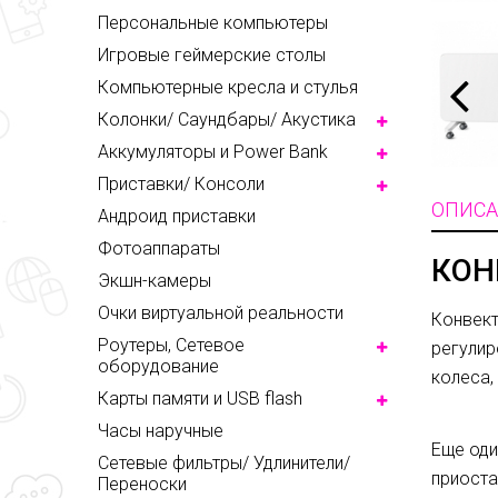
Персональные компьютеры
Игровые геймерские столы
Компьютерные кресла и стулья
Колонки/ Саундбары/ Акустика
Аккумуляторы и Power Bank
Приставки/ Консоли
ОПИСА
Андроид приставки
Фотоаппараты
КОН
Экшн-камеры
Очки виртуальной реальности
Конвект
Роутеры, Сетевое
регулир
оборудование
колеса,
Карты памяти и USB flash
Часы наручные
Еще оди
Сетевые фильтры/ Удлинители/
приоста
Переноски