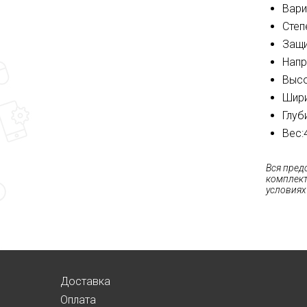
Вари
Степ
Защи
Напр
Высо
Шири
Глуб
Вес:
Вся пред
комплект
условиях
Доставка
Оплата