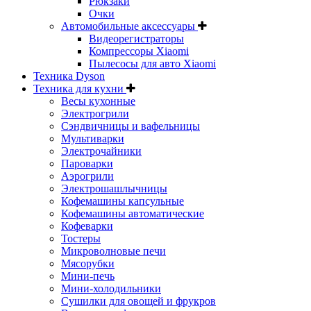
Рюкзаки
Очки
Автомобильные аксессуары
Видеорегистраторы
Компрессоры Xiaomi
Пылесосы для авто Xiaomi
Техника Dyson
Техника для кухни
Весы кухонные
Электрогрили
Сэндвичницы и вафельницы
Мультиварки
Электрочайники
Пароварки
Аэрогрили
Электрошашлычницы
Кофемашины капсульные
Кофемашины автоматические
Кофеварки
Тостеры
Микроволновые печи
Мясорубки
Мини-печь
Мини-холодильники
Сушилки для овощей и фрукров