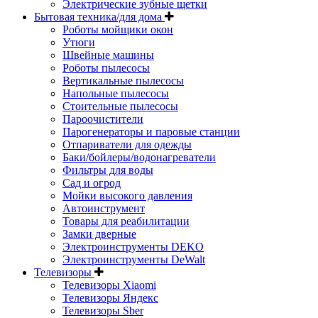
Электрические зубные щетки
Бытовая техника/для дома
Роботы мойщики окон
Утюги
Швейные машины
Роботы пылесосы
Вертикальные пылесосы
Напольные пылесосы
Стоительные пылесосы
Пароочистители
Парогенераторы и паровые станции
Отпариватели для одежды
Баки/бойлеры/водонагреватели
Фильтры для воды
Сад и огрод
Мойки высокого давления
Автоинструмент
Товары для реабилитации
Замки дверные
Электроинструменты DEKO
Электроинструменты DeWalt
Телевизоры
Телевизоры Xiaomi
Телевизоры Яндекс
Телевизоры Sber