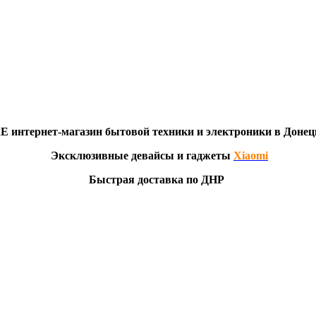
RE
интернет-мага
з
ин бытовой техники и электроники в Донец
Эксклю
зивны
е девайсы и гаджеты
Xiaomi
Быстрая доставка по ДНР