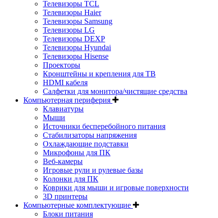
Телевизоры TCL
Телевизоры Haier
Телевизоры Samsung
Телевизоры LG
Телевизоры DEXP
Телевизоры Hyundai
Телевизоры Hisense
Проекторы
Кронштейны и крепления для ТВ
HDMI кабеля
Салфетки для монитора/чистящие средства
Компьютерная периферия
Клавиатуры
Мыши
Источники бесперебойного питания
Стабилизаторы напряжения
Охлаждающие подставки
Микрофоны для ПК
Веб-камеры
Игровые рули и рулевые базы
Колонки для ПК
Коврики для мыши и игровые поверхности
3D принтеры
Компьютерные комплектующие
Блоки питания