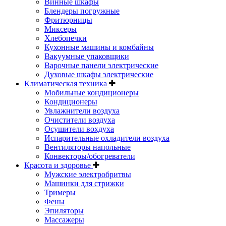
Винные шкафы
Блендеры погружные
Фритюрницы
Миксеры
Хлебопечки
Кухонные машины и комбайны
Вакуумные упаковщики
Варочные панели электрические
Духовые шкафы электрические
Климатическая техника
Мобильные кондиционеры
Кондиционеры
Увлажнители воздуха
Очистители воздуха
Осушители вохдуха
Испарительные охладители воздуха
Вентиляторы напольные
Конвекторы/обогреватели
Красота и здоровье
Мужские электробритвы
Машинки для стрижки
Тримеры
Фены
Эпиляторы
Массажеры