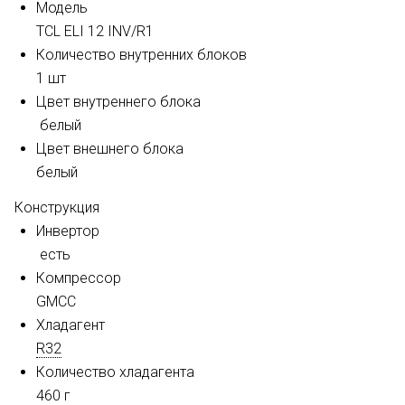
Модель
TCL ELI 12 INV/R1
Количество внутренних блоков
1 шт
Цвет внутреннего блока
белый
Цвет внешнего блока
белый
Конструкция
Инвертор
есть
Компрессор
GMCC
Хладагент
R32
Количество хладагента
460 г