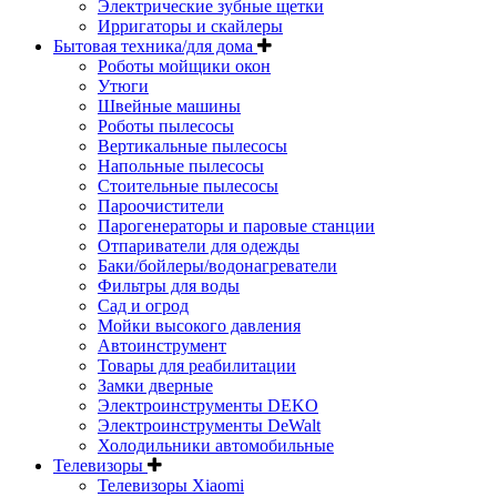
Электрические зубные щетки
Ирригаторы и скайлеры
Бытовая техника/для дома
Роботы мойщики окон
Утюги
Швейные машины
Роботы пылесосы
Вертикальные пылесосы
Напольные пылесосы
Стоительные пылесосы
Пароочистители
Парогенераторы и паровые станции
Отпариватели для одежды
Баки/бойлеры/водонагреватели
Фильтры для воды
Сад и огрод
Мойки высокого давления
Автоинструмент
Товары для реабилитации
Замки дверные
Электроинструменты DEKO
Электроинструменты DeWalt
Холодильники автомобильные
Телевизоры
Телевизоры Xiaomi