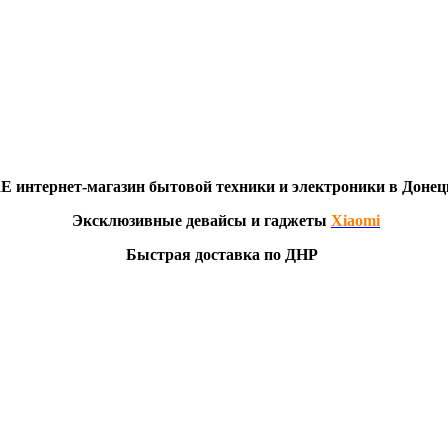
RE
интернет-мага
з
ин бытовой техники и электроники в Донец
Эксклю
зивны
е девайсы и гаджеты
Xiaomi
Быстрая доставка по ДНР