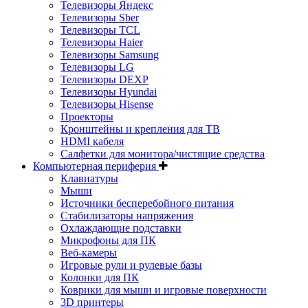
Телевизоры Яндекс
Телевизоры Sber
Телевизоры TCL
Телевизоры Haier
Телевизоры Samsung
Телевизоры LG
Телевизоры DEXP
Телевизоры Hyundai
Телевизоры Hisense
Проекторы
Кронштейны и крепления для ТВ
HDMI кабеля
Салфетки для монитора/чистящие средства
Компьютерная периферия
Клавиатуры
Мыши
Источники бесперебойного питания
Стабилизаторы напряжения
Охлаждающие подставки
Микрофоны для ПК
Веб-камеры
Игровые рули и рулевые базы
Колонки для ПК
Коврики для мыши и игровые поверхности
3D принтеры