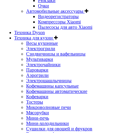
Рюкзаки
Очки
Автомобильные аксессуары
Видеорегистраторы
Компрессоры Xiaomi
Пылесосы для авто Xiaomi
Техника Dyson
Техника для кухни
Весы кухонные
Электрогрили
Сэндвичницы и вафельницы
Мультиварки
Электрочайники
Пароварки
Аэрогрили
Электрошашлычницы
Кофемашины капсульные
Кофемашины автоматические
Кофеварки
Тостеры
Микроволновые печи
Мясорубки
Мини-печь
Мини-холодильники
Сушилки для овощей и фрукров