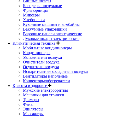
Винные шкафы
Блендеры погружные
Фритюрницы
Миксеры
Хлебопечки
Кухонные машины и комбайны
Вакуумные упаковщики
Варочные панели электрические
Духовые шкафы электрические
Климатическая техника
Мобильные кондиционеры
Кондиционеры
Увлажнители воздуха
Очистители воздуха
Осушители вохдуха
Испарительные охладители воздуха
Вентиляторы напольные
Конвекторы/обогреватели
Красота и здоровье
Мужские электробритвы
Машинки для стрижки
Тримеры
Фены
Эпиляторы
Массажеры