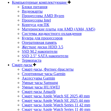
Компьютерные комплектующие
Блоки питания
Видеокарты
Процессоры AMD Ryzen
Процессоры Intel
Корпуса для ПК
Материнские платы для AMD (AM4, AM5)
Системы жидкостного охлаждения
Кулера для процессоров
Оперативная память
Жесткие диски HDD 3.5
SSD M.2 накопители
SSD 2.5" SATA накопители
Термопаста
Смарт-часы
Смарт-часы, Фитнес-браслеты
Спортивные часы Garmin
Аксессуары Garmin
Умные часы Samsung
Умные часы HUAWEI
Смарт-часы Amazfit
Смарт часы Apple Watch SE 2025 40 mm
Смарт часы Apple Watch SE 2025 44 mm
Смарт часы Apple Watch Series 11 42 mm
Смарт часы Apple Watch Series 11 46 mm