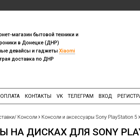
рнет-мага
з
ин бытовой техники и
роники в Донецке (ДНР)
ны
е девайсы и гаджеты
Xiaomi
трая доставка по ДНР
ОПЛАТА
КОНТАКТЫ
VK
ТЕЛЕГРАМ
ВХОД
РЕГИСТР
ставки/ Консоли
Консоли и аксессуары Sony PlayStation 5
Ы НА ДИСКАХ ДЛЯ SONY PLA