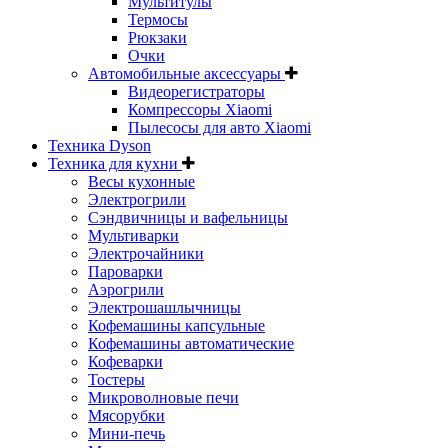
Мультитулы
Термосы
Рюкзаки
Очки
Автомобильные аксессуары
Видеорегистраторы
Компрессоры Xiaomi
Пылесосы для авто Xiaomi
Техника Dyson
Техника для кухни
Весы кухонные
Электрогрили
Сэндвичницы и вафельницы
Мультиварки
Электрочайники
Пароварки
Аэрогрили
Электрошашлычницы
Кофемашины капсульные
Кофемашины автоматические
Кофеварки
Тостеры
Микроволновые печи
Мясорубки
Мини-печь