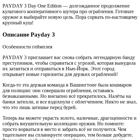
PAYDAY 3 Day One Edition — долгожданное продолжение
культового кооперативного шутера про ограбления. Готовьте
оружие и выбирайте новую цель. Пора сорвать по-настоящему
крупный куш!
Описание Payday 3
Особенности геймплея
PAYDAY 3 приглашает вас снова собрать легендарную банду
преступников, чтобы справиться с угрозой, которая вынудила
их затаиться и отправиться в Нью-Йорк. Этот город
открывает новые горизонты для дерзких ограблений!
Когда-то эта дерзкая команда в Вашингтоне была кошмаром
для полиции: они совершали ограбления, оставаясь
безнаказанными. Но внезапно всё прекратилось. Налёты на
банки затихли, и все вздохнули с облегчением. Никто не знал,
что это лишь затишье перед бурей.
Теперь вы можете украсть золото, наличные, драгоценности и
собрать внушительную коллекцию оружия. Но помните:
просто ворваться в место и забрать всё не получится. Чем
тщательнее вы спланируете операцию, тем больше добудете.