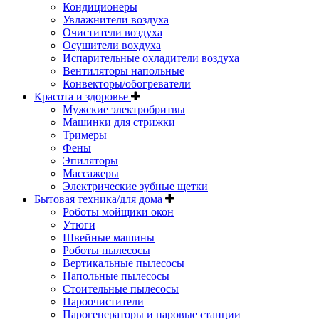
Кондиционеры
Увлажнители воздуха
Очистители воздуха
Осушители вохдуха
Испарительные охладители воздуха
Вентиляторы напольные
Конвекторы/обогреватели
Красота и здоровье
Мужские электробритвы
Машинки для стрижки
Тримеры
Фены
Эпиляторы
Массажеры
Электрические зубные щетки
Бытовая техника/для дома
Роботы мойщики окон
Утюги
Швейные машины
Роботы пылесосы
Вертикальные пылесосы
Напольные пылесосы
Стоительные пылесосы
Пароочистители
Парогенераторы и паровые станции