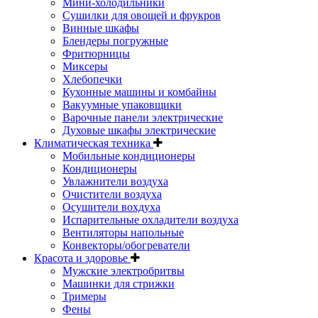
Мини-холодильники
Сушилки для овощей и фрукров
Винные шкафы
Блендеры погружные
Фритюрницы
Миксеры
Хлебопечки
Кухонные машины и комбайны
Вакуумные упаковщики
Варочные панели электрические
Духовые шкафы электрические
Климатическая техника
Мобильные кондиционеры
Кондиционеры
Увлажнители воздуха
Очистители воздуха
Осушители вохдуха
Испарительные охладители воздуха
Вентиляторы напольные
Конвекторы/обогреватели
Красота и здоровье
Мужские электробритвы
Машинки для стрижки
Тримеры
Фены