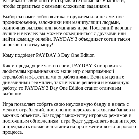
Развивайте свой опыт и открывайте новые возможности,
чтобы справиться с самыми сложными заданиями.
Выбор за вами: лобовая атака с оружием или незаметное
проникновение, заложники или манипуляции людьми,
одиночная вылазка или командная игра. Последний вариант
лучше и веселее: вы можете объединиться с друзьями или
найти команду онлайн. PAYDAY 3 объединяет сотни тысяч
игроков по всему миру!
Кому подойдёт PAYDAY 3 Day One Edition
Как и предыдущие части серии, PAYDAY 3 понравится
любителям криминальных экшн-игр с напряжённой
стрельбой и эффектными ограблениями. Если вы цените
динамичный геймплей, тактические решения и командную
работу, то PAYDAY 3 Day One Edition станет отличным
выбором.
Игра позволяет собрать свою неуловимую банду и начать с
мелких ограблений, постепенно переходя к захватам банков и
важных объектов. Благодаря множеству игровых режимов и
постоянным обновлениям, игра будет удерживать ваш интерес
и предлагать новые испытания на протяжении всего игрового
процесса.