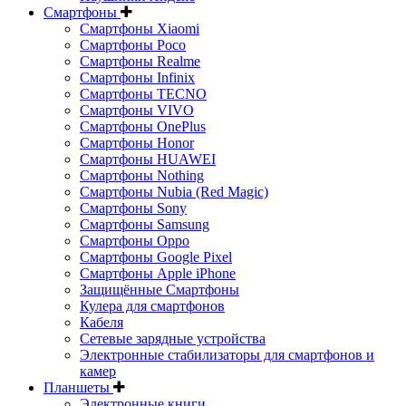
Смартфоны
Смартфоны Xiaomi
Смартфоны Poco
Смартфоны Realme
Смартфоны Infinix
Смартфоны TECNO
Смартфоны VIVO
Смартфоны OnePlus
Смартфоны Honor
Смартфоны HUAWEI
Смартфоны Nothing
Смартфоны Nubia (Red Magic)
Смартфоны Sony
Смартфоны Samsung
Смартфоны Oppo
Смартфоны Google Pixel
Смартфоны Apple iPhone
Защищённые Смартфоны
Кулера для смартфонов
Кабеля
Сетевые зарядные устройства
Электронные стабилизаторы для смартфонов и
камер
Планшеты
Электронные книги