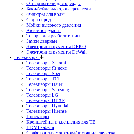
Отпариватели для одежды
Баки/бойлеры/водонагреватели
Фильтры для воды
Сад и огрод
Мойки высокого давления
Автоинструмент
Товары для реабилитации
Замки дверные
Электроинструменты DEKO
Электроинструменты DeWalt
Телевизоры
Телевизоры Xiaomi
Телевизоры Яндекс
Телевизоры Sber
Телевизоры TCL
Телевизоры Haier
Телевизоры Samsung
Телевизоры LG
Телевизоры DEXP
Телевизоры Hyundai
Телевизоры Hisense
Проекторы
Кронштейны и крепления для ТВ
HDMI кабеля
Салфетки для монитора/чистящие средства