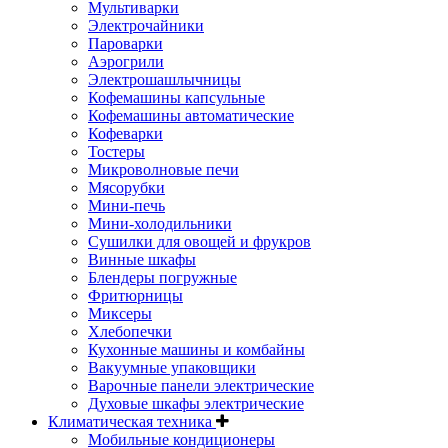
Мультиварки
Электрочайники
Пароварки
Аэрогрили
Электрошашлычницы
Кофемашины капсульные
Кофемашины автоматические
Кофеварки
Тостеры
Микроволновые печи
Мясорубки
Мини-печь
Мини-холодильники
Сушилки для овощей и фрукров
Винные шкафы
Блендеры погружные
Фритюрницы
Миксеры
Хлебопечки
Кухонные машины и комбайны
Вакуумные упаковщики
Варочные панели электрические
Духовые шкафы электрические
Климатическая техника
Мобильные кондиционеры