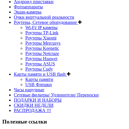
Андроид приставки
Фотоаппараты
Экшн-камеры
Очки виртуальной реальности
Роутеры, Сетевое оборудование
Wi-Fi/ IP камеры
Роутеры TP-Link
Роутеры Xiaomi
Роутеры Mercusys
Роутеры Keenetic
Роутеры Netcraze
Роутеры Huawei
Роутеры ASUS
Роутеры Cudy
Карты памяти и USB flash
Карты памяти
USB Флешки
Часы наручные
Сетевые фильтры/ Удлинители/ Переноски
ПОДАРКИ И НАБОРЫ
СКИДКИ НЕДЕЛИ
РАСПРОДАЖА !!!
Полезные ссылки