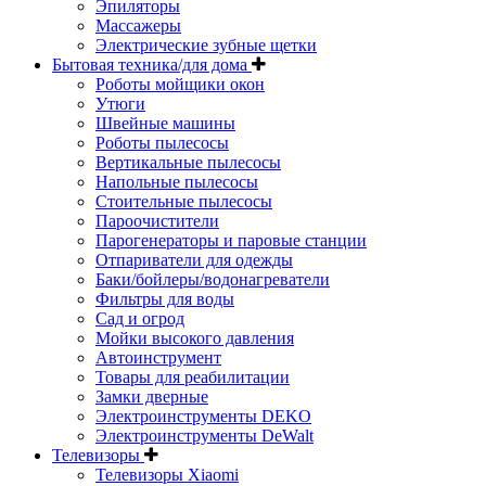
Эпиляторы
Массажеры
Электрические зубные щетки
Бытовая техника/для дома
Роботы мойщики окон
Утюги
Швейные машины
Роботы пылесосы
Вертикальные пылесосы
Напольные пылесосы
Стоительные пылесосы
Пароочистители
Парогенераторы и паровые станции
Отпариватели для одежды
Баки/бойлеры/водонагреватели
Фильтры для воды
Сад и огрод
Мойки высокого давления
Автоинструмент
Товары для реабилитации
Замки дверные
Электроинструменты DEKO
Электроинструменты DeWalt
Телевизоры
Телевизоры Xiaomi