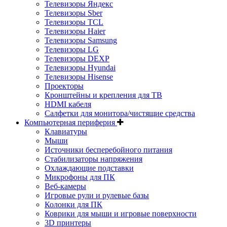
Телевизоры Яндекс
Телевизоры Sber
Телевизоры TCL
Телевизоры Haier
Телевизоры Samsung
Телевизоры LG
Телевизоры DEXP
Телевизоры Hyundai
Телевизоры Hisense
Проекторы
Кронштейны и крепления для ТВ
HDMI кабеля
Салфетки для монитора/чистящие средства
Компьютерная периферия
Клавиатуры
Мыши
Источники бесперебойного питания
Стабилизаторы напряжения
Охлаждающие подставки
Микрофоны для ПК
Веб-камеры
Игровые рули и рулевые базы
Колонки для ПК
Коврики для мыши и игровые поверхности
3D принтеры