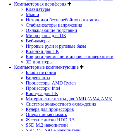
Компьютерная периферия
Клавиатуры
Мыши
Источники бесперебойного питания
Стабилизаторы напряжения
Охлаждающие подставки
Микрофоны для ПК
Веб-камеры
Игровые рули и рулевые базы
Колонки для ПК
Коврики для мыши и игровые поверхности
3D принтеры
Компьютерные комплектующие
Блоки питания
Видеокарты
Процессоры AMD Ryzen
Процессоры Intel
Корпуса для ПК
Материнские платы для AMD (AM4, AM5)
Системы жидкостного охлаждения
Кулера для процессоров
Оперативная память
Жесткие диски HDD 3.5
SSD M.2 накопители
SSD 2.5" SATA накопители