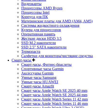
Видеокарты
Процессоры AMD Ryzen
Процессоры Intel
Корпуса для ПК
Материнские платы для AMD (AM4, AM5)
Системы жидкостного охлаждения
Кулера для процессоров
Оперативная память
Жесткие диски HDD 3.5
SSD M.2 накопители
SSD 2.5" SATA накопители
Термопаста
Салфетки для монитора/чистящие средства
Смарт-часы
Смарт-часы, Фитнес-браслеты
Спортивные часы Garmin
Аксессуары Garmin
Умные часы Samsung
Умные часы HUAWEI
Смарт-часы Amazfit
Смарт часы Apple Watch SE 2025 40 mm
Смарт часы Apple Watch SE 2025 44 mm
Смарт часы Apple Watch Series 11 42 mm
Смарт часы Apple Watch Series 11 46 mm
Смарт часы Apple Watch Ultra 3 (2025)