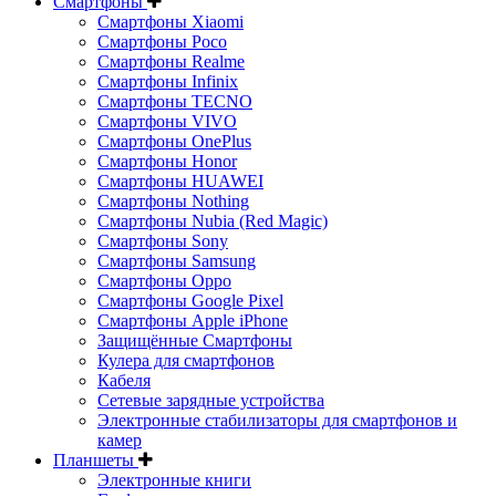
Смартфоны
Смартфоны Xiaomi
Смартфоны Poco
Смартфоны Realme
Смартфоны Infinix
Смартфоны TECNO
Смартфоны VIVO
Смартфоны OnePlus
Смартфоны Honor
Смартфоны HUAWEI
Смартфоны Nothing
Смартфоны Nubia (Red Magic)
Смартфоны Sony
Смартфоны Samsung
Смартфоны Oppo
Смартфоны Google Pixel
Смартфоны Apple iPhone
Защищённые Смартфоны
Кулера для смартфонов
Кабеля
Сетевые зарядные устройства
Электронные стабилизаторы для смартфонов и
камер
Планшеты
Электронные книги