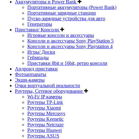
Аккумуляторы и Power Bank
Портативные аккумуляторы (Power Bank)
Портативные зарядные станции
Пуско-зарядные устройства для авто
Генераторы
Приставки/ Консоли
Игровые консоли и аксессуары
Консоли и аксессуары Sony PlayStation 5
Консоли и аксессуары Sony Playstation 4
Игры/ Диски
Геймпады
Приставки 8bit и 16bit, ретро консоли
Андроид приставки
Фотоаппараты
Экшн-камеры
Очки виртуальной реальности
Роутеры, Сетевое оборудование
Wi-Fi/ IP камеры
Роутеры TP-Link
Роутеры Xiaomi
Роутеры Mercusys
Роутеры Keenetic
Роутеры Netcraze
Роутеры Huawei
Роутеры ASUS