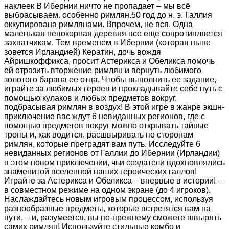
наклеек В Ибернии ничто не пропадает – мы всё
выбрасываем. особенно римлян.50 год до н. э. Галлия
оккупирована римлянами. Впрочем, не вся. Одна
маленькая непокорная деревня все еще сопротивляется
захватчикам. Тем временем в Ибернии (которая ныне
зовется Ирландией) Кератин, дочь вождя
Айришкоффикса, просит Астерикса и Обеликса помочь
ей отразить вторжение римлян и вернуть любимого
золотого барана ее отца. Чтобы выполнить ее задание,
играйте за любимых героев и прокладывайте себе путь с
помощью кулаков и любых предметов вокруг,
подбрасывая римлян в воздух! В этой игре в жанре экшн-
приключение вас ждут 6 невиданных регионов, где с
помощью предметов вокруг можно открывать тайные
тропы и, как водится, расшвыривать по сторонам
римлян, которые преградят вам путь. Исследуйте 6
невиданных регионов от Галлии до Ибернии (Ирландии)
в этом новом приключении, чьи создатели вдохновлялись
знаменитой вселенной наших героических галлов!
Играйте за Астерикса и Обеликса – впервые в истории! –
в совместном режиме на одном экране (до 4 игроков).
Наслаждайтесь новым игровым процессом, используя
разнообразные предметы, которые встретятся вам на
пути, – и, разумеется, вы по-прежнему сможете швырять
самих римлян! Используйте стильные комбо и