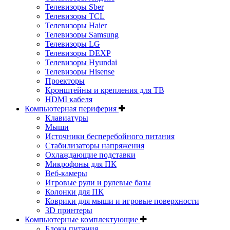
Телевизоры Sber
Телевизоры TCL
Телевизоры Haier
Телевизоры Samsung
Телевизоры LG
Телевизоры DEXP
Телевизоры Hyundai
Телевизоры Hisense
Проекторы
Кронштейны и крепления для ТВ
HDMI кабеля
Компьютерная периферия
Клавиатуры
Мыши
Источники бесперебойного питания
Стабилизаторы напряжения
Охлаждающие подставки
Микрофоны для ПК
Веб-камеры
Игровые рули и рулевые базы
Колонки для ПК
Коврики для мыши и игровые поверхности
3D принтеры
Компьютерные комплектующие
Блоки питания