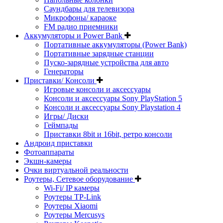
Саундбары для телевизора
Микрофоны/ караоке
FM радио приемники
Аккумуляторы и Power Bank
Портативные аккумуляторы (Power Bank)
Портативные зарядные станции
Пуско-зарядные устройства для авто
Генераторы
Приставки/ Консоли
Игровые консоли и аксессуары
Консоли и аксессуары Sony PlayStation 5
Консоли и аксессуары Sony Playstation 4
Игры/ Диски
Геймпады
Приставки 8bit и 16bit, ретро консоли
Андроид приставки
Фотоаппараты
Экшн-камеры
Очки виртуальной реальности
Роутеры, Сетевое оборудование
Wi-Fi/ IP камеры
Роутеры TP-Link
Роутеры Xiaomi
Роутеры Mercusys