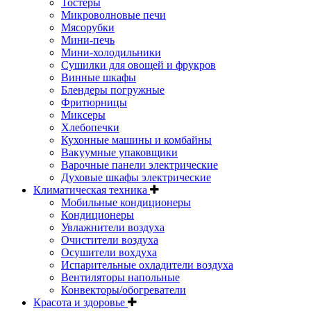
Тостеры
Микроволновые печи
Мясорубки
Мини-печь
Мини-холодильники
Сушилки для овощей и фрукров
Винные шкафы
Блендеры погружные
Фритюрницы
Миксеры
Хлебопечки
Кухонные машины и комбайны
Вакуумные упаковщики
Варочные панели электрические
Духовые шкафы электрические
Климатическая техника
Мобильные кондиционеры
Кондиционеры
Увлажнители воздуха
Очистители воздуха
Осушители вохдуха
Испарительные охладители воздуха
Вентиляторы напольные
Конвекторы/обогреватели
Красота и здоровье