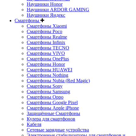
Наушники Honor
Наушники ARDOR GAMING
Наушники Яндекс
Смартфоны
Смартфоны Xiaomi
Смартфоны Poco
Смартфоны Realme
Смартфоны Infinix
Смартфоны TECNO
Смартфоны VIVO
Смартфоны OnePlus
Смартфоны Honor
Смартфоны HUAWEI
Смартфоны Nothing
Смартфоны Nubia (Red Magic)
Смартфоны Sony
Смартфоны Samsung
Смартфоны Oppo
Смартфоны Google Pixel
Смартфоны Apple iPhone
Защищённые Смартфоны
Кулера для смартфонов
Кабеля
Сетевые зарядные устройства
Электронные стабилизаторы для смартфонов и