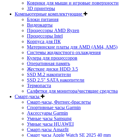
Коврики для мыши и игровые поверхности
3D принтеры
Компьютерные комплектующие
Блоки питания
Видеокарты
Процессоры AMD Ryzen
Процессоры Intel
Корпуса для ПК
Материнские платы для AMD (AM4, AM5)
Системы жидкостного охлаждения
Кулера для процессоров
Оперативная память
Жесткие диски HDD 3.5
SSD M.2 накопители
SSD 2.5" SATA накопители
Термопаста
Салфетки для монитора/чистящие средства
Смарт-часы
Смарт-часы, Фитнес-браслеты
Спортивные часы Garmin
Аксессуары Garmin
Умные часы Samsung
Умные часы HUAWEI
Смарт-часы Amazfit
Смарт часы Apple Watch SE 2025 40 mm