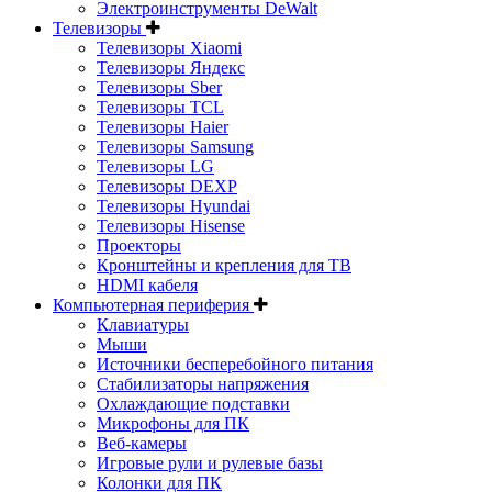
Электроинструменты DeWalt
Телевизоры
Телевизоры Xiaomi
Телевизоры Яндекс
Телевизоры Sber
Телевизоры TCL
Телевизоры Haier
Телевизоры Samsung
Телевизоры LG
Телевизоры DEXP
Телевизоры Hyundai
Телевизоры Hisense
Проекторы
Кронштейны и крепления для ТВ
HDMI кабеля
Компьютерная периферия
Клавиатуры
Мыши
Источники бесперебойного питания
Стабилизаторы напряжения
Охлаждающие подставки
Микрофоны для ПК
Веб-камеры
Игровые рули и рулевые базы
Колонки для ПК