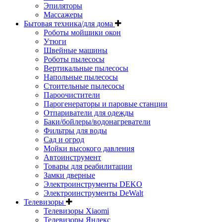
Эпиляторы
Массажеры
Бытовая техника/для дома
Роботы мойщики окон
Утюги
Швейные машины
Роботы пылесосы
Вертикальные пылесосы
Напольные пылесосы
Стоительные пылесосы
Пароочистители
Парогенераторы и паровые станции
Отпариватели для одежды
Баки/бойлеры/водонагреватели
Фильтры для воды
Сад и огрод
Мойки высокого давления
Автоинструмент
Товары для реабилитации
Замки дверные
Электроинструменты DEKO
Электроинструменты DeWalt
Телевизоры
Телевизоры Xiaomi
Телевизоры Яндекс