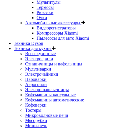
Мультитулы
Термосы
Рюкзаки
Очки
Автомобильные аксессуары
Видеорегистраторы
Компрессоры Xiaomi
Пылесосы для авто Xiaomi
Техника Dyson
Техника для кухни
Весы кухонные
Электрогрили
Сэндвичницы и вафельницы
Мультиварки
Электрочайники
Пароварки
Аэрогрили
Электрошашлычницы
Кофемашины капсульные
Кофемашины автоматические
Кофеварки
Тостеры
Микроволновые печи
Мясорубки
Мини-печь