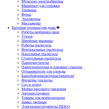
Мужские электробритвы
Машинки для стрижки
Тримеры
Фены
Эпиляторы
Массажеры
Бытовая техника/для дома
Роботы мойщики окон
Утюги
Швейные машины
Роботы пылесосы
Вертикальные пылесосы
Напольные пылесосы
Стоительные пылесосы
Пароочистители
Парогенераторы и паровые станции
Отпариватели для одежды
Баки/бойлеры/водонагреватели
Фильтры для воды
Сад и огрод
Мойки высокого давления
Автоинструмент
Товары для реабилитации
Замки дверные
Электроинструменты DEKO