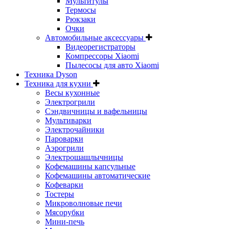
Мультитулы
Термосы
Рюкзаки
Очки
Автомобильные аксессуары
Видеорегистраторы
Компрессоры Xiaomi
Пылесосы для авто Xiaomi
Техника Dyson
Техника для кухни
Весы кухонные
Электрогрили
Сэндвичницы и вафельницы
Мультиварки
Электрочайники
Пароварки
Аэрогрили
Электрошашлычницы
Кофемашины капсульные
Кофемашины автоматические
Кофеварки
Тостеры
Микроволновые печи
Мясорубки
Мини-печь