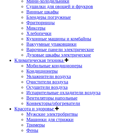
Мини-холодильники
Сушилки для овощей и фрукров
Винные шкафы
Блендеры погружные
Фритюрницы
Миксеры
Хлебопечки
Кухонные машины и комбайны
Вакуумные упаковщики
Варочные панели электрические
Духовые шкафы электрические
Климатическая техника
Мобильные кондиционеры
Кондиционеры
Увлажнители воздуха
Очистители воздуха
Осушители вохдуха
Испарительные охладители воздуха
Вентиляторы напольные
Конвекторы/обогреватели
Красота и здоровье
Мужские электробритвы
Машинки для стрижки
Тримеры
Фены