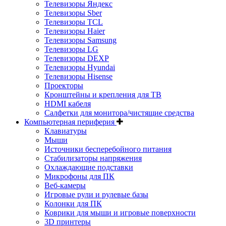
Телевизоры Яндекс
Телевизоры Sber
Телевизоры TCL
Телевизоры Haier
Телевизоры Samsung
Телевизоры LG
Телевизоры DEXP
Телевизоры Hyundai
Телевизоры Hisense
Проекторы
Кронштейны и крепления для ТВ
HDMI кабеля
Салфетки для монитора/чистящие средства
Компьютерная периферия
Клавиатуры
Мыши
Источники бесперебойного питания
Стабилизаторы напряжения
Охлаждающие подставки
Микрофоны для ПК
Веб-камеры
Игровые рули и рулевые базы
Колонки для ПК
Коврики для мыши и игровые поверхности
3D принтеры