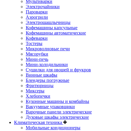
Мультиварки
Электрочайники
Пароварки
Аэрогрили
Электрошашлычницы
Кофемашины капсульные
Кофемашины автоматические
Кофеварки
Тостеры
Микроволновые печи
Мясорубки
Мини-печь
Мини-холодильники
Сушилки для овощей и фрукров
Винные шкафы
Блендеры погружные
Фритюрницы
Миксеры
Хлебопечки
Кухонные машины и комбайны
Вакуумные упаковщики
Варочные панели электрические
Духовые шкафы электрические
Климатическая техника
Мобильные кондиционеры