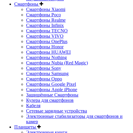
Смартфоны
Смартфоны Xiaomi
Смартфоны Poco
Смартфоны Realme
Смартфоны Infinix
Смартфоны TECNO
Смартфоны VIVO
Смартфоны OnePlus
Смартфоны Honor
Смартфоны HUAWEI
Смартфоны Nothing
Смартфоны Nubia (Red Magic)
Смартфоны Sony
Смартфоны Samsung
Смартфоны Oppo
Смартфоны Google Pixel
Смартфоны Apple iPhone
Защищённые Смартфоны
Кулера для смартфонов
Кабеля
Сетевые зарядные устройства
Электронные стабилизаторы для смартфонов и
камер
Планшеты
Электронные книги