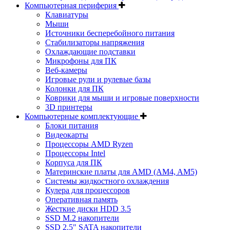
Компьютерная периферия
Клавиатуры
Мыши
Источники бесперебойного питания
Стабилизаторы напряжения
Охлаждающие подставки
Микрофоны для ПК
Веб-камеры
Игровые рули и рулевые базы
Колонки для ПК
Коврики для мыши и игровые поверхности
3D принтеры
Компьютерные комплектующие
Блоки питания
Видеокарты
Процессоры AMD Ryzen
Процессоры Intel
Корпуса для ПК
Материнские платы для AMD (AM4, AM5)
Системы жидкостного охлаждения
Кулера для процессоров
Оперативная память
Жесткие диски HDD 3.5
SSD M.2 накопители
SSD 2.5" SATA накопители