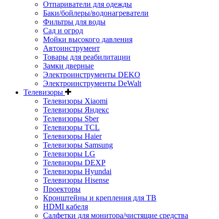
Отпариватели для одежды
Баки/бойлеры/водонагреватели
Фильтры для воды
Сад и огрод
Мойки высокого давления
Автоинструмент
Товары для реабилитации
Замки дверные
Электроинструменты DEKO
Электроинструменты DeWalt
Телевизоры
Телевизоры Xiaomi
Телевизоры Яндекс
Телевизоры Sber
Телевизоры TCL
Телевизоры Haier
Телевизоры Samsung
Телевизоры LG
Телевизоры DEXP
Телевизоры Hyundai
Телевизоры Hisense
Проекторы
Кронштейны и крепления для ТВ
HDMI кабеля
Салфетки для монитора/чистящие средства