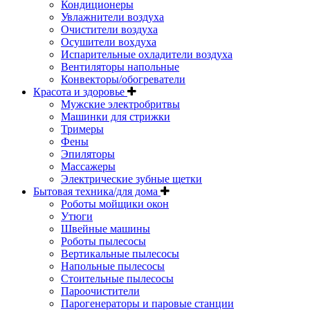
Кондиционеры
Увлажнители воздуха
Очистители воздуха
Осушители вохдуха
Испарительные охладители воздуха
Вентиляторы напольные
Конвекторы/обогреватели
Красота и здоровье
Мужские электробритвы
Машинки для стрижки
Тримеры
Фены
Эпиляторы
Массажеры
Электрические зубные щетки
Бытовая техника/для дома
Роботы мойщики окон
Утюги
Швейные машины
Роботы пылесосы
Вертикальные пылесосы
Напольные пылесосы
Стоительные пылесосы
Пароочистители
Парогенераторы и паровые станции