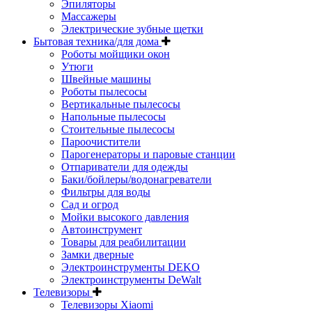
Эпиляторы
Массажеры
Электрические зубные щетки
Бытовая техника/для дома
Роботы мойщики окон
Утюги
Швейные машины
Роботы пылесосы
Вертикальные пылесосы
Напольные пылесосы
Стоительные пылесосы
Пароочистители
Парогенераторы и паровые станции
Отпариватели для одежды
Баки/бойлеры/водонагреватели
Фильтры для воды
Сад и огрод
Мойки высокого давления
Автоинструмент
Товары для реабилитации
Замки дверные
Электроинструменты DEKO
Электроинструменты DeWalt
Телевизоры
Телевизоры Xiaomi