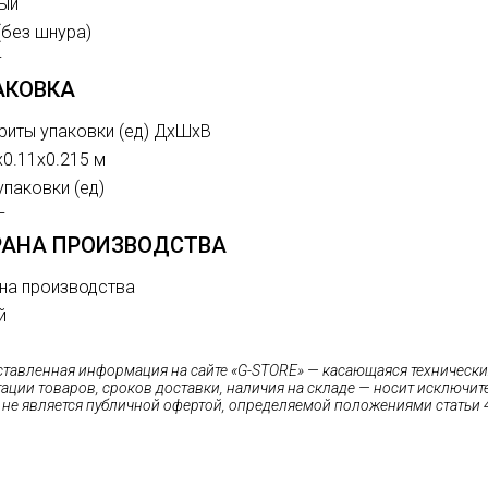
ый
(без шнура)
г
АКОВКА
риты упаковки (ед) ДхШхВ
x0.11x0.215 м
упаковки (ед)
г
РАНА ПРОИЗВОДСТВА
на производства
й
ставленная информация на сайте «G-STORE» — касающаяся технических
ации товаров, сроков доставки, наличия на складе — носит исключи
 не является публичной офертой, определяемой положениями статьи 4