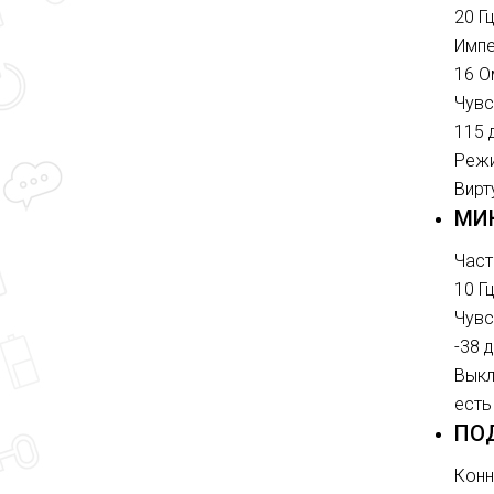
20 Гц
Имп
16 О
Чувс
115 
Режи
Вирт
МИ
Част
10 Гц
Чувс
-38 
Вык
есть
ПО
Конн