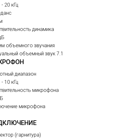
 - 20 кГц
еданс
м
твительность динамика
дБ
м объемного звучания
уальный объемный звук 7.1
КРОФОН
отный диапазон
 - 10 кГц
твительность микрофона
дБ
лючение микрофона
ДКЛЮЧЕНИЕ
ектор (гарнитура)