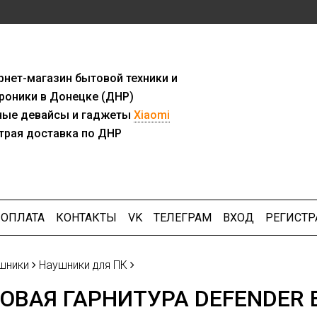
рнет-мага
з
ин бытовой техники и
роники в Донецке (ДНР)
ны
е девайсы и гаджеты
Xiaomi
трая доставка по ДНР
ОПЛАТА
КОНТАКТЫ
VK
ТЕЛЕГРАМ
ВХОД
РЕГИСТР
шники
Наушники для ПК
ОВАЯ ГАРНИТУРА DEFENDER 