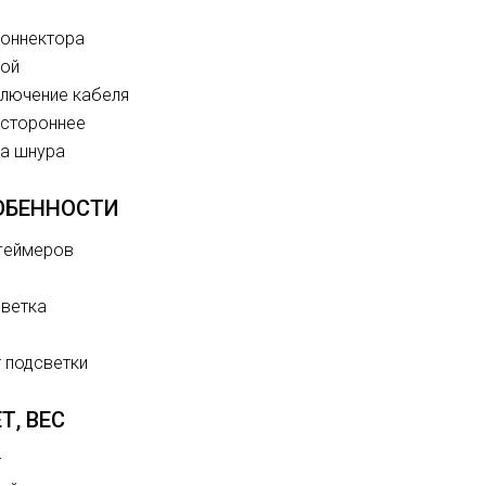
коннектора
ой
лючение кабеля
стороннее
а шнура
ОБЕННОСТИ
геймеров
ветка
 подсветки
Т, ВЕС
т