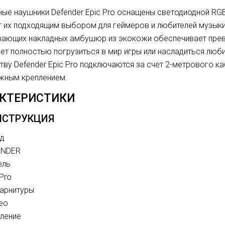
ые наушники Defender Epic Pro оснащены светодиодной RGB
т их подходящим выбором для геймеров и любителей музык
ающих накладных амбушюр из экокожи обеспечивает прев
ет полностью погрузиться в мир игры или насладиться лю
тву Defender Epic Pro подключаются за счет 2-метрового к
жным креплением.
АКТЕРИСТИКИ
НСТРУКЦИЯ
д
ENDER
ель
 Pro
гарнитуры
ео
ление