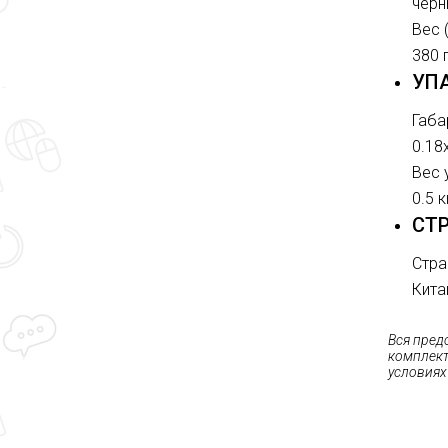
черн
Вес 
380 
УП
Габа
0.18
Вес 
0.5 к
СТ
Стра
Кита
Вся пред
комплект
условиях