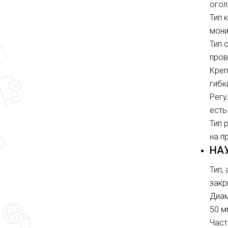
огол
Тип 
мон
Тип 
пров
Креп
гибк
Регу
есть
Тип 
на п
НА
Тип,
закр
Диам
50 м
Част