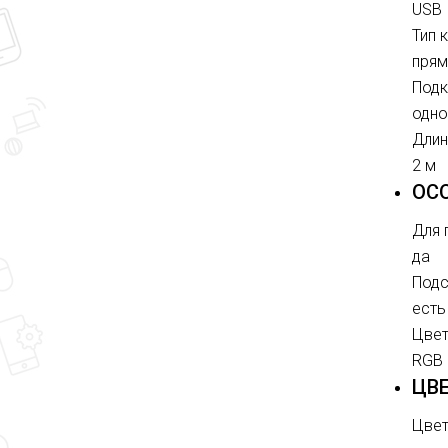
USB
Тип 
прям
Подк
одно
Длин
2 м
ОС
Для 
да
Подс
есть
Цвет
RGB
ЦВЕ
Цве