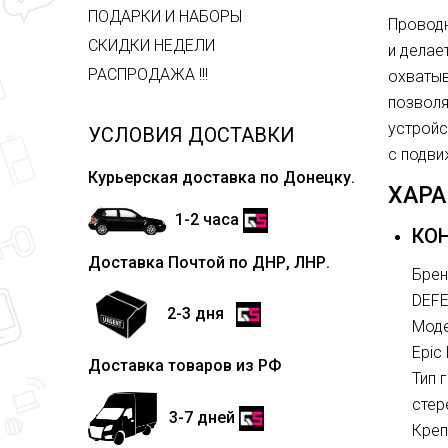
ПОДАРКИ И НАБОРЫ
Проводн
СКИДКИ НЕДЕЛИ
и делае
РАСПРОДАЖА !!!
охватыв
позволя
устройс
УСЛОВИЯ ДОСТАВКИ
с подви
Курьерская доставка по Донецку.
ХАР
1-2 часа
КО
Доставка Почтой по ДНР, ЛНР.
Брен
DEF
2-3 дня
Мод
Epic
Доставка товаров из РФ
Тип 
стер
3-7 дней
Креп