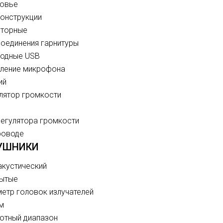
овье
конструкции
иторные
соединения гарнитуры
одные USB
ление микрофона
ий
лятор громкости
регулятора громкости
роводе
УШНИКИ
 акустический
ытые
етр головок излучателей
м
отный диапазон