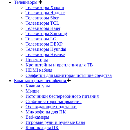
Телевизоры
Телевизоры Xiaomi
Телевизоры Яндекс
Телевизоры Sber
Телевизоры TCL
Телевизоры Haier
Телевизоры Samsung
Телевизоры LG
Телевизоры DEXP
Телевизоры Hyundai
Телевизоры Hisense
Проекторы
Кронштейны и крепления для ТВ
HDMI кабеля
Салфетки для монитора/чистящие средства
Компьютерная периферия
Клавиатуры
Мыши
Источники бесперебойного питания
Стабилизаторы напряжения
Охлаждающие подставки
Микрофоны для ПК
Веб-камеры
Игровые рули и рулевые базы
Колонки для ПК