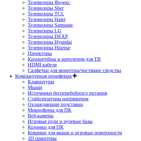
Телевизоры Яндекс
Телевизоры Sber
Телевизоры TCL
Телевизоры Haier
Телевизоры Samsung
Телевизоры LG
Телевизоры DEXP
Телевизоры Hyundai
Телевизоры Hisense
Проекторы
Кронштейны и крепления для ТВ
HDMI кабеля
Салфетки для монитора/чистящие средства
Компьютерная периферия
Клавиатуры
Мыши
Источники бесперебойного питания
Стабилизаторы напряжения
Охлаждающие подставки
Микрофоны для ПК
Веб-камеры
Игровые рули и рулевые базы
Колонки для ПК
Коврики для мыши и игровые поверхности
3D принтеры