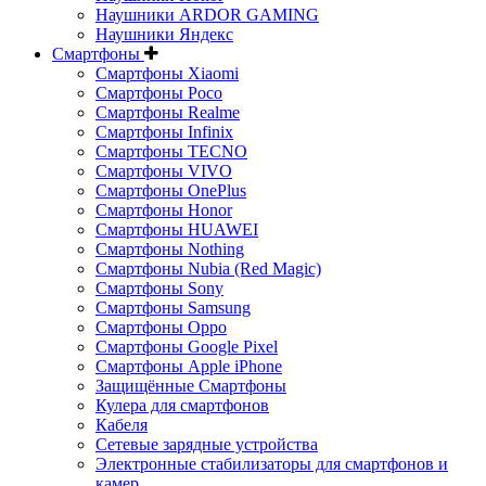
Наушники ARDOR GAMING
Наушники Яндекс
Смартфоны
Смартфоны Xiaomi
Смартфоны Poco
Смартфоны Realme
Смартфоны Infinix
Смартфоны TECNO
Смартфоны VIVO
Смартфоны OnePlus
Смартфоны Honor
Смартфоны HUAWEI
Смартфоны Nothing
Смартфоны Nubia (Red Magic)
Смартфоны Sony
Смартфоны Samsung
Смартфоны Oppo
Смартфоны Google Pixel
Смартфоны Apple iPhone
Защищённые Смартфоны
Кулера для смартфонов
Кабеля
Сетевые зарядные устройства
Электронные стабилизаторы для смартфонов и
камер