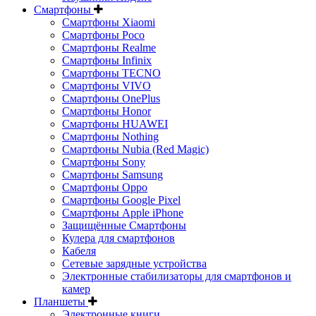
Смартфоны
Смартфоны Xiaomi
Смартфоны Poco
Смартфоны Realme
Смартфоны Infinix
Смартфоны TECNO
Смартфоны VIVO
Смартфоны OnePlus
Смартфоны Honor
Смартфоны HUAWEI
Смартфоны Nothing
Смартфоны Nubia (Red Magic)
Смартфоны Sony
Смартфоны Samsung
Смартфоны Oppo
Смартфоны Google Pixel
Смартфоны Apple iPhone
Защищённые Смартфоны
Кулера для смартфонов
Кабеля
Сетевые зарядные устройства
Электронные стабилизаторы для смартфонов и
камер
Планшеты
Электронные книги