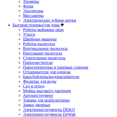
Тримеры
Фены
Эпиляторы
Массажеры
Электрические зубные щетки
Бытовая техника/для дома
Роботы мойщики окон
Утюги
Швейные машины
Роботы пылесосы
Вертикальные пылесосы
Напольные пылесосы
Стоительные пылесосы
Пароочистители
Парогенераторы и паровые станции
Отпариватели для одежды
Баки/бойлеры/водонагреватели
Фильтры для воды
Сад и огрод
Мойки высокого давления
Автоинструмент
Товары для реабилитации
Замки дверные
Электроинструменты DEKO
Электроинструменты DeWalt