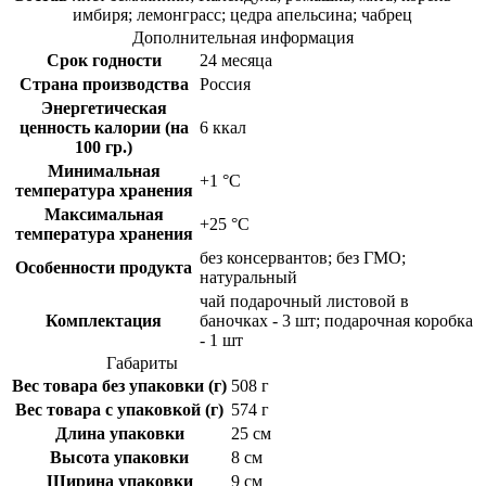
имбиря; лемонграсс; цедра апельсина; чабрец
Дополнительная информация
Срок годности
24 месяца
Страна производства
Россия
Энергетическая
ценность калории (на
6 ккал
100 гр.)
Минимальная
+1 °C
температура хранения
Максимальная
+25 °C
температура хранения
без консервантов; без ГМО;
Особенности продукта
натуральный
чай подарочный листовой в
Комплектация
баночках - 3 шт; подарочная коробка
- 1 шт
Габариты
Вес товара без упаковки (г)
508 г
Вес товара с упаковкой (г)
574 г
Длина упаковки
25 см
Высота упаковки
8 см
Ширина упаковки
9 см