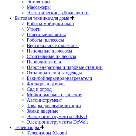
Эпиляторы
Массажеры
Электрические зубные щетки
Бытовая техника/для дома
Роботы мойщики окон
Утюги
Швейные машины
Роботы пылесосы
Вертикальные пылесосы
Напольные пылесосы
Стоительные пылесосы
Пароочистители
Парогенераторы и паровые станции
Отпариватели для одежды
Баки/бойлеры/водонагреватели
Фильтры для воды
Сад и огрод
Мойки высокого давления
Автоинструмент
Товары для реабилитации
Замки дверные
Электроинструменты DEKO
Электроинструменты DeWalt
Телевизоры
Телевизоры Xiaomi