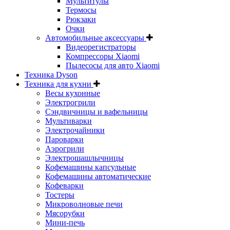
Мультитулы
Термосы
Рюкзаки
Очки
Автомобильные аксессуары
Видеорегистраторы
Компрессоры Xiaomi
Пылесосы для авто Xiaomi
Техника Dyson
Техника для кухни
Весы кухонные
Электрогрили
Сэндвичницы и вафельницы
Мультиварки
Электрочайники
Пароварки
Аэрогрили
Электрошашлычницы
Кофемашины капсульные
Кофемашины автоматические
Кофеварки
Тостеры
Микроволновые печи
Мясорубки
Мини-печь