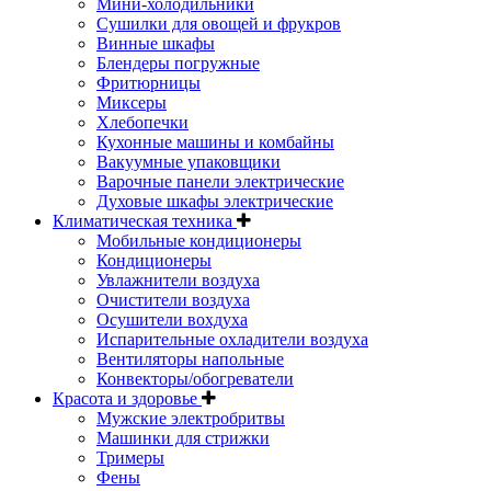
Мини-холодильники
Сушилки для овощей и фрукров
Винные шкафы
Блендеры погружные
Фритюрницы
Миксеры
Хлебопечки
Кухонные машины и комбайны
Вакуумные упаковщики
Варочные панели электрические
Духовые шкафы электрические
Климатическая техника
Мобильные кондиционеры
Кондиционеры
Увлажнители воздуха
Очистители воздуха
Осушители вохдуха
Испарительные охладители воздуха
Вентиляторы напольные
Конвекторы/обогреватели
Красота и здоровье
Мужские электробритвы
Машинки для стрижки
Тримеры
Фены