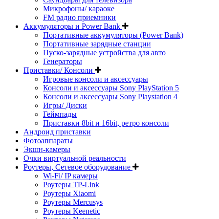
Микрофоны/ караоке
FM радио приемники
Аккумуляторы и Power Bank
Портативные аккумуляторы (Power Bank)
Портативные зарядные станции
Пуско-зарядные устройства для авто
Генераторы
Приставки/ Консоли
Игровые консоли и аксессуары
Консоли и аксессуары Sony PlayStation 5
Консоли и аксессуары Sony Playstation 4
Игры/ Диски
Геймпады
Приставки 8bit и 16bit, ретро консоли
Андроид приставки
Фотоаппараты
Экшн-камеры
Очки виртуальной реальности
Роутеры, Сетевое оборудование
Wi-Fi/ IP камеры
Роутеры TP-Link
Роутеры Xiaomi
Роутеры Mercusys
Роутеры Keenetic