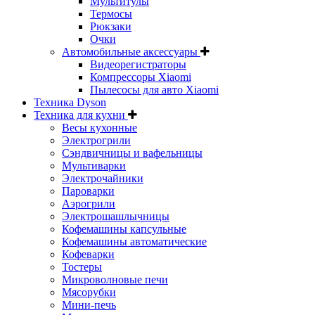
Мультитулы
Термосы
Рюкзаки
Очки
Автомобильные аксессуары
Видеорегистраторы
Компрессоры Xiaomi
Пылесосы для авто Xiaomi
Техника Dyson
Техника для кухни
Весы кухонные
Электрогрили
Сэндвичницы и вафельницы
Мультиварки
Электрочайники
Пароварки
Аэрогрили
Электрошашлычницы
Кофемашины капсульные
Кофемашины автоматические
Кофеварки
Тостеры
Микроволновые печи
Мясорубки
Мини-печь