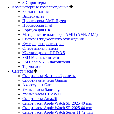
3D принтеры
Компьютерные комплектующие
Блоки питания
Видеокарты
Процессоры AMD Ryzen
Процессоры Intel
Корпуса для ПК
Материнские платы для AMD (AM4, AM5)
Системы жидкостного охлаждения
Кулера для процессоров
Оперативная память
Жесткие диски HDD 3.5
SSD M.2 накопители
SSD 2.5" SATA накопители
Термопаста
Смарт-часы
Смарт-часы, Фитнес-браслеты
Спортивные часы Garmin
Аксессуары Garmin
Умные часы Samsung
Умные часы HUAWEI
Смарт-часы Amazfit
Смарт часы Apple Watch SE 2025 40 mm
Смарт часы Apple Watch SE 2025 44 mm
Смарт часы Apple Watch Series 11 42 mm