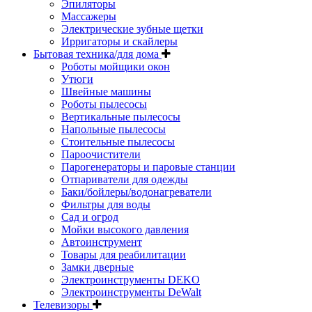
Эпиляторы
Массажеры
Электрические зубные щетки
Ирригаторы и скайлеры
Бытовая техника/для дома
Роботы мойщики окон
Утюги
Швейные машины
Роботы пылесосы
Вертикальные пылесосы
Напольные пылесосы
Стоительные пылесосы
Пароочистители
Парогенераторы и паровые станции
Отпариватели для одежды
Баки/бойлеры/водонагреватели
Фильтры для воды
Сад и огрод
Мойки высокого давления
Автоинструмент
Товары для реабилитации
Замки дверные
Электроинструменты DEKO
Электроинструменты DeWalt
Телевизоры