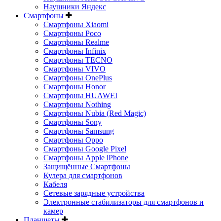
Наушники Яндекс
Смартфоны
Смартфоны Xiaomi
Смартфоны Poco
Смартфоны Realme
Смартфоны Infinix
Смартфоны TECNO
Смартфоны VIVO
Смартфоны OnePlus
Смартфоны Honor
Смартфоны HUAWEI
Смартфоны Nothing
Смартфоны Nubia (Red Magic)
Смартфоны Sony
Смартфоны Samsung
Смартфоны Oppo
Смартфоны Google Pixel
Смартфоны Apple iPhone
Защищённые Смартфоны
Кулера для смартфонов
Кабеля
Сетевые зарядные устройства
Электронные стабилизаторы для смартфонов и
камер
Планшеты