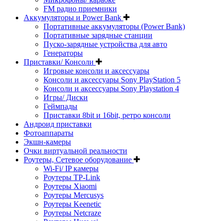
FM радио приемники
Аккумуляторы и Power Bank
Портативные аккумуляторы (Power Bank)
Портативные зарядные станции
Пуско-зарядные устройства для авто
Генераторы
Приставки/ Консоли
Игровые консоли и аксессуары
Консоли и аксессуары Sony PlayStation 5
Консоли и аксессуары Sony Playstation 4
Игры/ Диски
Геймпады
Приставки 8bit и 16bit, ретро консоли
Андроид приставки
Фотоаппараты
Экшн-камеры
Очки виртуальной реальности
Роутеры, Сетевое оборудование
Wi-Fi/ IP камеры
Роутеры TP-Link
Роутеры Xiaomi
Роутеры Mercusys
Роутеры Keenetic
Роутеры Netcraze