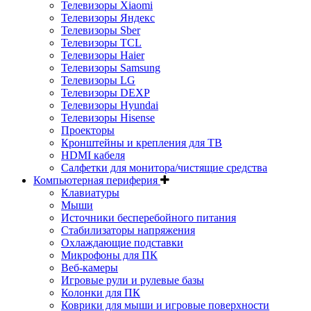
Телевизоры Xiaomi
Телевизоры Яндекс
Телевизоры Sber
Телевизоры TCL
Телевизоры Haier
Телевизоры Samsung
Телевизоры LG
Телевизоры DEXP
Телевизоры Hyundai
Телевизоры Hisense
Проекторы
Кронштейны и крепления для ТВ
HDMI кабеля
Салфетки для монитора/чистящие средства
Компьютерная периферия
Клавиатуры
Мыши
Источники бесперебойного питания
Стабилизаторы напряжения
Охлаждающие подставки
Микрофоны для ПК
Веб-камеры
Игровые рули и рулевые базы
Колонки для ПК
Коврики для мыши и игровые поверхности