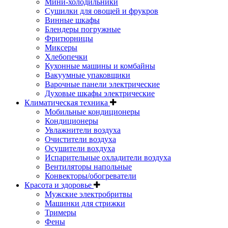
Мини-холодильники
Сушилки для овощей и фрукров
Винные шкафы
Блендеры погружные
Фритюрницы
Миксеры
Хлебопечки
Кухонные машины и комбайны
Вакуумные упаковщики
Варочные панели электрические
Духовые шкафы электрические
Климатическая техника
Мобильные кондиционеры
Кондиционеры
Увлажнители воздуха
Очистители воздуха
Осушители вохдуха
Испарительные охладители воздуха
Вентиляторы напольные
Конвекторы/обогреватели
Красота и здоровье
Мужские электробритвы
Машинки для стрижки
Тримеры
Фены