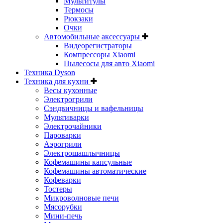
Мультитулы
Термосы
Рюкзаки
Очки
Автомобильные аксессуары
Видеорегистраторы
Компрессоры Xiaomi
Пылесосы для авто Xiaomi
Техника Dyson
Техника для кухни
Весы кухонные
Электрогрили
Сэндвичницы и вафельницы
Мультиварки
Электрочайники
Пароварки
Аэрогрили
Электрошашлычницы
Кофемашины капсульные
Кофемашины автоматические
Кофеварки
Тостеры
Микроволновые печи
Мясорубки
Мини-печь