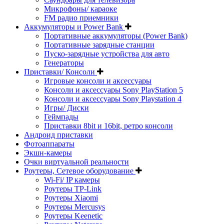
Микрофоны/ караоке
FM радио приемники
Аккумуляторы и Power Bank
Портативные аккумуляторы (Power Bank)
Портативные зарядные станции
Пуско-зарядные устройства для авто
Генераторы
Приставки/ Консоли
Игровые консоли и аксессуары
Консоли и аксессуары Sony PlayStation 5
Консоли и аксессуары Sony Playstation 4
Игры/ Диски
Геймпады
Приставки 8bit и 16bit, ретро консоли
Андроид приставки
Фотоаппараты
Экшн-камеры
Очки виртуальной реальности
Роутеры, Сетевое оборудование
Wi-Fi/ IP камеры
Роутеры TP-Link
Роутеры Xiaomi
Роутеры Mercusys
Роутеры Keenetic