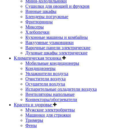
Мини-холодильники
Сушилки для овощей и фрукров
Винные шкафы
Блендеры погружные
Фритюрницы
Миксеры
Хлебопечки
Кухонные машины и комбайны
Вакуумные упаковщики
Варочные панели электрические
Духовые шкафы электрические
Климатическая техника
Мобильные кондиционеры
Кондиционеры
Увлажнители воздуха
Очистители воздуха
Осушители вохдуха
Испарительные охладители воздуха
Вентиляторы напольные
Конвекторы/обогреватели
Красота и здоровье
Мужские электробритвы
Машинки для стрижки
Тримеры
Фены