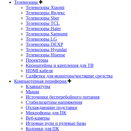
Телевизоры
Телевизоры Xiaomi
Телевизоры Яндекс
Телевизоры Sber
Телевизоры TCL
Телевизоры Haier
Телевизоры Samsung
Телевизоры LG
Телевизоры DEXP
Телевизоры Hyundai
Телевизоры Hisense
Проекторы
Кронштейны и крепления для ТВ
HDMI кабеля
Салфетки для монитора/чистящие средства
Компьютерная периферия
Клавиатуры
Мыши
Источники бесперебойного питания
Стабилизаторы напряжения
Охлаждающие подставки
Микрофоны для ПК
Веб-камеры
Игровые рули и рулевые базы
Колонки для ПК