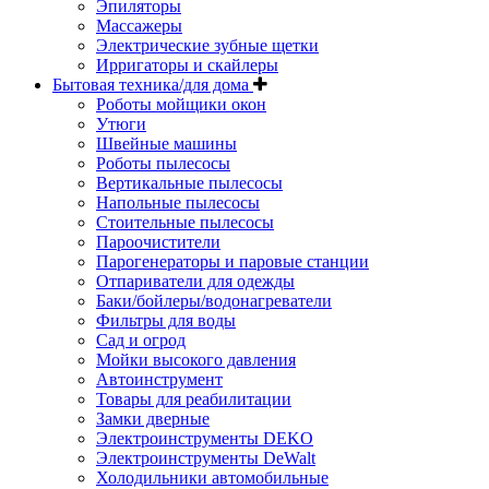
Эпиляторы
Массажеры
Электрические зубные щетки
Ирригаторы и скайлеры
Бытовая техника/для дома
Роботы мойщики окон
Утюги
Швейные машины
Роботы пылесосы
Вертикальные пылесосы
Напольные пылесосы
Стоительные пылесосы
Пароочистители
Парогенераторы и паровые станции
Отпариватели для одежды
Баки/бойлеры/водонагреватели
Фильтры для воды
Сад и огрод
Мойки высокого давления
Автоинструмент
Товары для реабилитации
Замки дверные
Электроинструменты DEKO
Электроинструменты DeWalt
Холодильники автомобильные