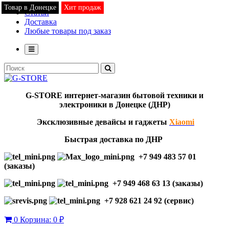
Товар в Донецке
Товар в Донецке
Хит продаж
Хит продаж
Статьи
Доставка
Любые товары под заказ
G-STORE
интернет-мага
з
ин бытовой техники и
электроники в Донецке (ДНР)
Эксклю
зивны
е девайсы и гаджеты
Xiaomi
Быстрая доставка по ДНР
+7 949 483 57 01
(заказы)
+7 949 468 63 13 (заказы)
+7 928 621 24 92 (сервис)
0
Корзина:
0 ₽