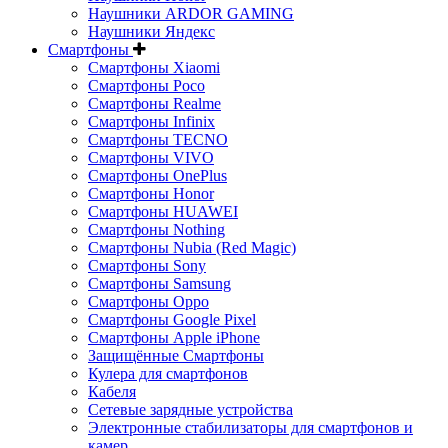
Наушники ARDOR GAMING
Наушники Яндекс
Смартфоны
Смартфоны Xiaomi
Смартфоны Poco
Смартфоны Realme
Смартфоны Infinix
Смартфоны TECNO
Смартфоны VIVO
Смартфоны OnePlus
Смартфоны Honor
Смартфоны HUAWEI
Смартфоны Nothing
Смартфоны Nubia (Red Magic)
Смартфоны Sony
Смартфоны Samsung
Смартфоны Oppo
Смартфоны Google Pixel
Смартфоны Apple iPhone
Защищённые Смартфоны
Кулера для смартфонов
Кабеля
Сетевые зарядные устройства
Электронные стабилизаторы для смартфонов и
камер