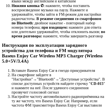
языки между английским и китайским
Нижняя кнопка ✆
: нажмите, чтобы поставить
воспроизведение музыки на паузу. Нажмите и
удерживайте, чтобы зайти в FM-режим для настройки
радиочастоты.
В режиме соединения со смартфоном
по Bluetooth
: двойное нажатие - повторный набор
номера телефона;
при входящем:
нажмите для ответа
или длительно удерживайте, чтобы отклонить вызов;
во
время разговора:
нажмите, чтобы завершить разговор
Инструкция по эксплуатации зарядного
устройства для телефона и FM модулятора
Baseus Enjoy Car Wireless MP3 Charger (Wireless
5.0+5V/3.4A)
Вставьте Baseus Enjoy Car в гнездо прикуривателя
На смартфоне зайдите в
"Настройки"
→"Bluetooth"→"Доступные устройства". В
списке доступных устройств найдите строчку "
CD-015
"
и нажмите на неё. После удачного соединения
прозвучит голосовой сигнал
Настройте частоту автомобильного радиоприёмника на
ту же частоту, что Baseus Enjoy Car. Например, если
частота ФМ трансмиттера Baseus Enjoy Car выставили