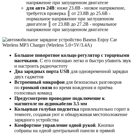
напряжение при запущенном двигателе
для авто 24В
: ниже 23.8В - низкое напряжение,
требуется проверка
║
от 23.8В до 25.6В -
нормальное напряжение при заглушенном
двигателе
║
от 23.8В до 27.2В - нормальное
напряжение при запущенном двигателе
Большое поворотное кольцо-регулятор с торцевыми
насечками
.
С его помощью легко и быстро убавить звук
и настроить радиочастоту
Два зарядных порта USB
для одновременной зарядки
двух гаджетов
Встроенный микрофон
для безопасных разговоров
по
громкой связи
во время вождения и приёма
голосовых команд
Предусмотрено проводное подключение к
магнитоле по аудиокабелю 3.5 мм
Кольцевая голубая подсветка
привлекательно горит в
темноте, создавая уют и обнаруживая местоположение
зарядного устройства
Комфортное управление одной рукой
. Кнопки
собраны на одной центральной панели в прямой