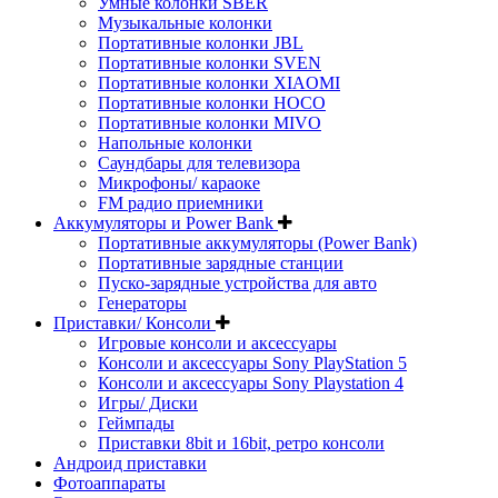
Умные колонки SBER
Музыкальные колонки
Портативные колонки JBL
Портативные колонки SVEN
Портативные колонки XIAOMI
Портативные колонки HOCO
Портативные колонки MIVO
Напольные колонки
Саундбары для телевизора
Микрофоны/ караоке
FM радио приемники
Аккумуляторы и Power Bank
Портативные аккумуляторы (Power Bank)
Портативные зарядные станции
Пуско-зарядные устройства для авто
Генераторы
Приставки/ Консоли
Игровые консоли и аксессуары
Консоли и аксессуары Sony PlayStation 5
Консоли и аксессуары Sony Playstation 4
Игры/ Диски
Геймпады
Приставки 8bit и 16bit, ретро консоли
Андроид приставки
Фотоаппараты