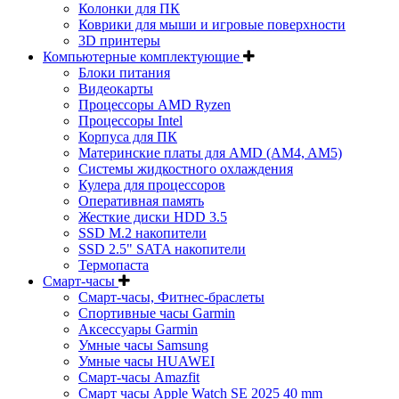
Колонки для ПК
Коврики для мыши и игровые поверхности
3D принтеры
Компьютерные комплектующие
Блоки питания
Видеокарты
Процессоры AMD Ryzen
Процессоры Intel
Корпуса для ПК
Материнские платы для AMD (AM4, AM5)
Системы жидкостного охлаждения
Кулера для процессоров
Оперативная память
Жесткие диски HDD 3.5
SSD M.2 накопители
SSD 2.5" SATA накопители
Термопаста
Смарт-часы
Смарт-часы, Фитнес-браслеты
Спортивные часы Garmin
Аксессуары Garmin
Умные часы Samsung
Умные часы HUAWEI
Смарт-часы Amazfit
Смарт часы Apple Watch SE 2025 40 mm