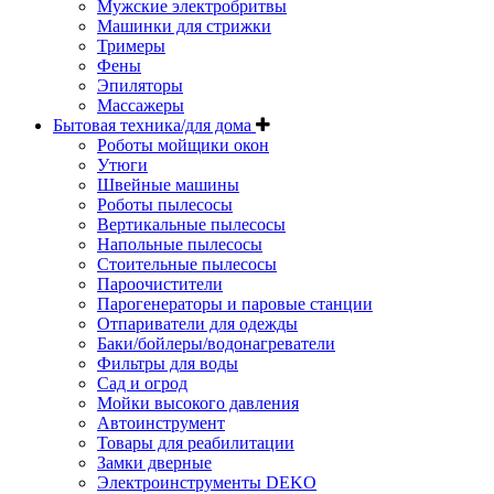
Мужские электробритвы
Машинки для стрижки
Тримеры
Фены
Эпиляторы
Массажеры
Бытовая техника/для дома
Роботы мойщики окон
Утюги
Швейные машины
Роботы пылесосы
Вертикальные пылесосы
Напольные пылесосы
Стоительные пылесосы
Пароочистители
Парогенераторы и паровые станции
Отпариватели для одежды
Баки/бойлеры/водонагреватели
Фильтры для воды
Сад и огрод
Мойки высокого давления
Автоинструмент
Товары для реабилитации
Замки дверные
Электроинструменты DEKO