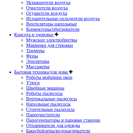
Увлажнители воздуха
Очистители воздуха
Осушители вохдуха
Испарительные охладители воздуха
Вентиляторы напольные
Конвекторы/обогреватели
Красота и здоровье
Мужские электробритвы
Машинки для стрижки
Тримеры
Фены
Эпиляторы
Массажеры
Бытовая техника/для дома
Роботы мойщики окон
Утюги
Швейные машины
Роботы пылесосы
Вертикальные пылесосы
Напольные пылесосы
Стоительные пылесосы
Пароочистители
Парогенераторы и паровые станции
Отпариватели для одежды
Баки/бойлеры/водонагреватели