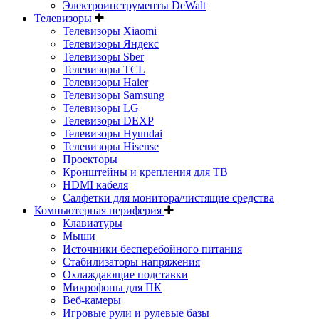
Электроинструменты DeWalt
Телевизоры
Телевизоры Xiaomi
Телевизоры Яндекс
Телевизоры Sber
Телевизоры TCL
Телевизоры Haier
Телевизоры Samsung
Телевизоры LG
Телевизоры DEXP
Телевизоры Hyundai
Телевизоры Hisense
Проекторы
Кронштейны и крепления для ТВ
HDMI кабеля
Салфетки для монитора/чистящие средства
Компьютерная периферия
Клавиатуры
Мыши
Источники бесперебойного питания
Стабилизаторы напряжения
Охлаждающие подставки
Микрофоны для ПК
Веб-камеры
Игровые рули и рулевые базы