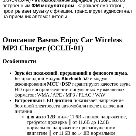
5.0+5V/3.4A) - автомобильное зарядное устройство со
встроенным
ФМ модулятором
. Заряжает смартфон,
проигрывает музыку с флешки, транслирует аудиосигнал
на приёмник автомагнитолы
Описание Baseus Enjoy Car Wireless
MP3 Charger (CCLH-01)
Особенности
Звук без искажений, прерываний и фонового шума
.
Беспроводной модуль
Bluetooth 5.0
и модуль
декодирования
MCU+DSP
гарантируют качество звука
HD при воспроизведении популярных музыкальных
форматов: WMA / APE / MP3 / FLAC / WAV
Встроенный LED дисплей
показывает напряжение
бортовой электросети автомобиля после включения
питания
для авто 12В
: ниже 11.6В - низкое напряжение,
требуется проверка
║
от 11.6В до 12.8В -
нормальное напряжение при заглушенном
двигателе
║
от 11.6В до 14.8В нормальное