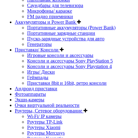
Саундбары для телевизора
Микрофоны/ караоке
FM радио приемники
Аккумуляторы и Power Bank
Портативные аккумуляторы (Power Bank)
Портативные зарядные станции
Пуско-зарядные устройства для авто
Генераторы
Приставки/ Консоли
Игровые консоли и аксессуары
Консоли и аксессуары Sony PlayStation 5
Консоли и аксессуары Sony Playstation 4
Игры/ Диски
Геймпады
Приставки 8bit и 16bit, ретро консоли
Андроид приставки
Фотоаппараты
Экшн-камеры
Очки виртуальной реальности
Роутеры, Сетевое оборудование
Wi-Fi/ IP камеры
Роутеры TP-Link
Роутеры Xiaomi
Роутеры Mercusys