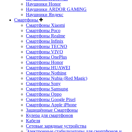
Наушники Honor
Наушники ARDOR GAMING
Наушники Яндекс
Смартфоны
Смартфоны Xiaomi
Смартфоны Poco
Смартфоны Realme
Смартфоны Infinix
Смартфоны TECNO
Смартфоны VIVO
Смартфоны OnePlus
Смартфоны Honor
Смартфоны HUAWEI
Смартфоны Nothing
Смартфоны Nubia (Red Magic)
Смартфоны Sony
Смартфоны Samsung
Смартфоны Oppo
Смартфоны Google Pixel
Смартфоны Apple iPhone
Защищённые Смартфоны
Кулера для смартфонов
Кабеля
Сетевые зарядные устройства
Электронные стабилизаторы для смартфонов и