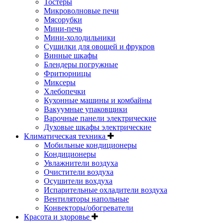
Тостеры
Микроволновые печи
Мясорубки
Мини-печь
Мини-холодильники
Сушилки для овощей и фрукров
Винные шкафы
Блендеры погружные
Фритюрницы
Миксеры
Хлебопечки
Кухонные машины и комбайны
Вакуумные упаковщики
Варочные панели электрические
Духовые шкафы электрические
Климатическая техника
Мобильные кондиционеры
Кондиционеры
Увлажнители воздуха
Очистители воздуха
Осушители вохдуха
Испарительные охладители воздуха
Вентиляторы напольные
Конвекторы/обогреватели
Красота и здоровье