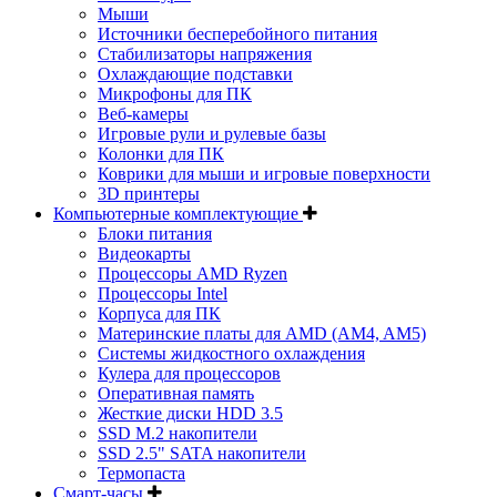
Мыши
Источники бесперебойного питания
Стабилизаторы напряжения
Охлаждающие подставки
Микрофоны для ПК
Веб-камеры
Игровые рули и рулевые базы
Колонки для ПК
Коврики для мыши и игровые поверхности
3D принтеры
Компьютерные комплектующие
Блоки питания
Видеокарты
Процессоры AMD Ryzen
Процессоры Intel
Корпуса для ПК
Материнские платы для AMD (AM4, AM5)
Системы жидкостного охлаждения
Кулера для процессоров
Оперативная память
Жесткие диски HDD 3.5
SSD M.2 накопители
SSD 2.5" SATA накопители
Термопаста
Смарт-часы