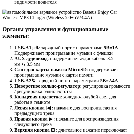
видимости водителя
Органы управления и функциональные
элементы:
USB-A1
♫
↯
: зарядный порт с параметрами
5В=1А
.
Поддерживает проигрывание музыки с флешки
AUX аудиовход
: поддерживает аудиокабель 3.5
мм ⇆
3.5 мм
Слот для карты памяти MicroSD
: поддерживает
проигрывание музыки с карты памяти
USB-A
2
↯
: зарядный порт с параметрами
5В=2.4А
Поворотное кольцо-регулятор
: регулировка громкости
/ регулировка радиочастоты
Кольцевая подсветка
: холодно-голубой свет для
работы в темноте
Левая кнопка |◀
: нажмите для воспроизведения
предыдущего трека
Правая кнопка ▶|
: нажмите для воспроизведения
следующего трека
Верхняя кнопка ⊞
: длительное нажатие переключает