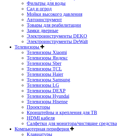
Фильтры для воды
Сад и огрод
Мойки высокого давления
Автоинструмент
Товары для реабилитации
Замки дверные
Электроинструменты DEKO
Электроинструменты DeWalt
Телевизоры
Телевизоры Xiaomi
Телевизоры Яндекс
Телевизоры Sber
Телевизоры TCL
Телевизоры Haier
Телевизоры Samsung
Телевизоры LG
Телевизоры DEXP
Телевизоры Hyundai
Телевизоры Hisense
Проекторы
Кронштейны и крепления для ТВ
HDMI кабеля
Салфетки для монитора/чистящие средства
Компьютерная периферия
Клавиатуры