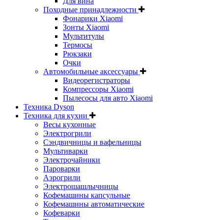
Для вина
Походные принадлежности
Фонарики Xiaomi
Зонты Xiaomi
Мультитулы
Термосы
Рюкзаки
Очки
Автомобильные аксессуары
Видеорегистраторы
Компрессоры Xiaomi
Пылесосы для авто Xiaomi
Техника Dyson
Техника для кухни
Весы кухонные
Электрогрили
Сэндвичницы и вафельницы
Мультиварки
Электрочайники
Пароварки
Аэрогрили
Электрошашлычницы
Кофемашины капсульные
Кофемашины автоматические
Кофеварки