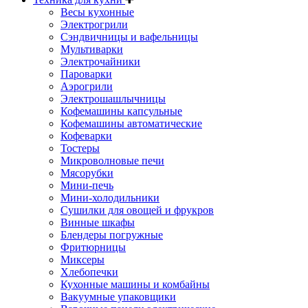
Весы кухонные
Электрогрили
Сэндвичницы и вафельницы
Мультиварки
Электрочайники
Пароварки
Аэрогрили
Электрошашлычницы
Кофемашины капсульные
Кофемашины автоматические
Кофеварки
Тостеры
Микроволновые печи
Мясорубки
Мини-печь
Мини-холодильники
Сушилки для овощей и фрукров
Винные шкафы
Блендеры погружные
Фритюрницы
Миксеры
Хлебопечки
Кухонные машины и комбайны
Вакуумные упаковщики