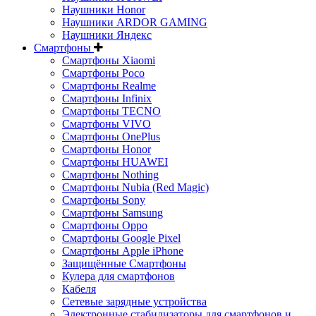
Наушники Honor
Наушники ARDOR GAMING
Наушники Яндекс
Смартфоны
Смартфоны Xiaomi
Смартфоны Poco
Смартфоны Realme
Смартфоны Infinix
Смартфоны TECNO
Смартфоны VIVO
Смартфоны OnePlus
Смартфоны Honor
Смартфоны HUAWEI
Смартфоны Nothing
Смартфоны Nubia (Red Magic)
Смартфоны Sony
Смартфоны Samsung
Смартфоны Oppo
Смартфоны Google Pixel
Смартфоны Apple iPhone
Защищённые Смартфоны
Кулера для смартфонов
Кабеля
Сетевые зарядные устройства
Электронные стабилизаторы для смартфонов и