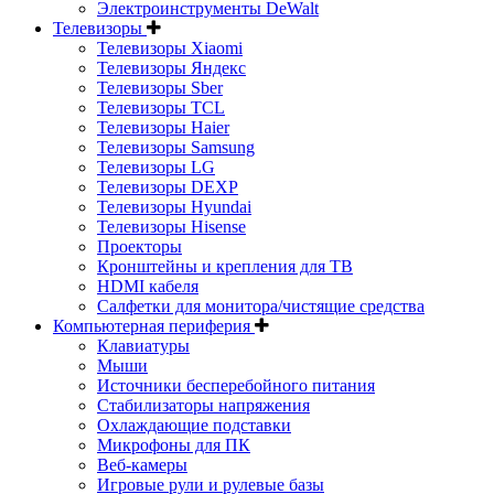
Электроинструменты DeWalt
Телевизоры
Телевизоры Xiaomi
Телевизоры Яндекс
Телевизоры Sber
Телевизоры TCL
Телевизоры Haier
Телевизоры Samsung
Телевизоры LG
Телевизоры DEXP
Телевизоры Hyundai
Телевизоры Hisense
Проекторы
Кронштейны и крепления для ТВ
HDMI кабеля
Салфетки для монитора/чистящие средства
Компьютерная периферия
Клавиатуры
Мыши
Источники бесперебойного питания
Стабилизаторы напряжения
Охлаждающие подставки
Микрофоны для ПК
Веб-камеры
Игровые рули и рулевые базы