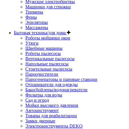
Мужские электробритвы
Машинки для стрижки
Тримеры
Фены
Эпиляторы
Массажеры
Бытовая техника/для дома
Роботы мойщики окон
Утюги
Швейные машины
Роботы пылесосы
Вертикальные пылесосы
Напольные пылесосы
Стоительные пылесосы
Пароочистители
Парогенераторы и паровые станции
Отпариватели для одежды
Баки/бойлеры/водонагреватели
Фильтры для воды
Сад и огрод
Мойки высокого давления
Автоинструмент
Товары для реабилитации
Замки дверные
Электроинструменты DEKO