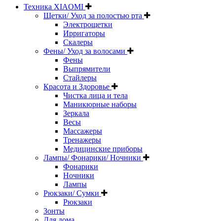
Техника XIAOMI
Щетки/ Уход за полостью рта
Электрощетки
Ирригаторы
Скалеры
Фены/ Уход за волосами
Фены
Выпрямители
Стайлеры
Красота и Здоровье
Чистка лица и тела
Маникюрные наборы
Зеркала
Весы
Массажеры
Тренажеры
Медицинские приборы
Лампы/ Фонарики/ Ночники
Фонарики
Ночники
Лампы
Рюкзаки/ Сумки
Рюкзаки
Зонты
Для дома