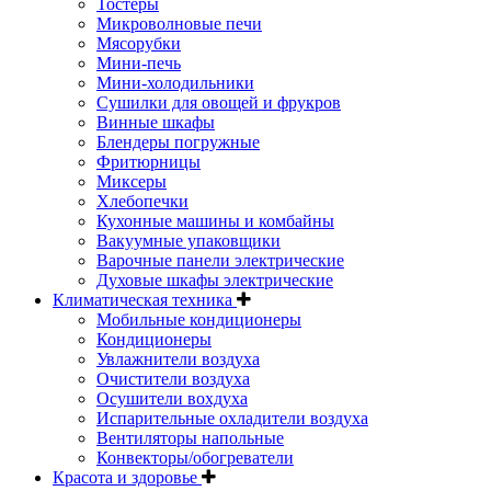
Тостеры
Микроволновые печи
Мясорубки
Мини-печь
Мини-холодильники
Сушилки для овощей и фрукров
Винные шкафы
Блендеры погружные
Фритюрницы
Миксеры
Хлебопечки
Кухонные машины и комбайны
Вакуумные упаковщики
Варочные панели электрические
Духовые шкафы электрические
Климатическая техника
Мобильные кондиционеры
Кондиционеры
Увлажнители воздуха
Очистители воздуха
Осушители вохдуха
Испарительные охладители воздуха
Вентиляторы напольные
Конвекторы/обогреватели
Красота и здоровье