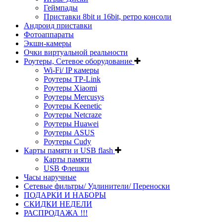
Геймпады
Приставки 8bit и 16bit, ретро консоли
Андроид приставки
Фотоаппараты
Экшн-камеры
Очки виртуальной реальности
Роутеры, Сетевое оборудование
Wi-Fi/ IP камеры
Роутеры TP-Link
Роутеры Xiaomi
Роутеры Mercusys
Роутеры Keenetic
Роутеры Netcraze
Роутеры Huawei
Роутеры ASUS
Роутеры Cudy
Карты памяти и USB flash
Карты памяти
USB Флешки
Часы наручные
Сетевые фильтры/ Удлинители/ Переноски
ПОДАРКИ И НАБОРЫ
СКИДКИ НЕДЕЛИ
РАСПРОДАЖА !!!