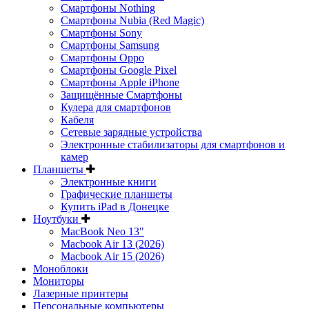
Смартфоны Nothing
Смартфоны Nubia (Red Magic)
Смартфоны Sony
Смартфоны Samsung
Смартфоны Oppo
Смартфоны Google Pixel
Смартфоны Apple iPhone
Защищённые Смартфоны
Кулера для смартфонов
Кабеля
Сетевые зарядные устройства
Электронные стабилизаторы для смартфонов и
камер
Планшеты
Электронные книги
Графические планшеты
Купить iPad в Донецке
Ноутбуки
MacBook Neo 13"
Macbook Air 13 (2026)
Macbook Air 15 (2026)
Моноблоки
Мониторы
Лазерные принтеры
Персональные компьютеры