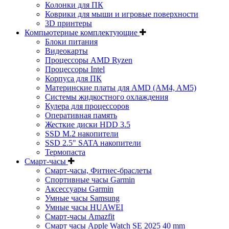
Колонки для ПК
Коврики для мыши и игровые поверхности
3D принтеры
Компьютерные комплектующие
Блоки питания
Видеокарты
Процессоры AMD Ryzen
Процессоры Intel
Корпуса для ПК
Материнские платы для AMD (AM4, AM5)
Системы жидкостного охлаждения
Кулера для процессоров
Оперативная память
Жесткие диски HDD 3.5
SSD M.2 накопители
SSD 2.5" SATA накопители
Термопаста
Смарт-часы
Смарт-часы, Фитнес-браслеты
Спортивные часы Garmin
Аксессуары Garmin
Умные часы Samsung
Умные часы HUAWEI
Смарт-часы Amazfit
Смарт часы Apple Watch SE 2025 40 mm