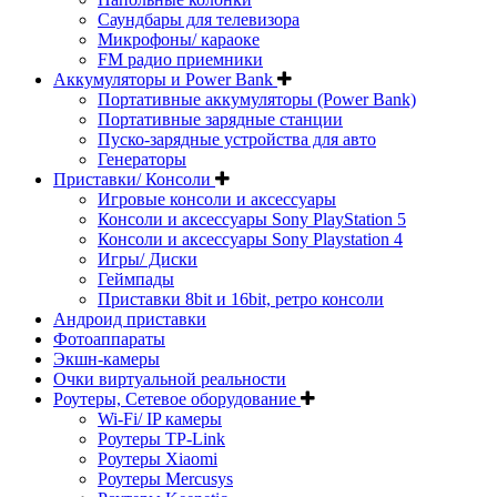
Саундбары для телевизора
Микрофоны/ караоке
FM радио приемники
Аккумуляторы и Power Bank
Портативные аккумуляторы (Power Bank)
Портативные зарядные станции
Пуско-зарядные устройства для авто
Генераторы
Приставки/ Консоли
Игровые консоли и аксессуары
Консоли и аксессуары Sony PlayStation 5
Консоли и аксессуары Sony Playstation 4
Игры/ Диски
Геймпады
Приставки 8bit и 16bit, ретро консоли
Андроид приставки
Фотоаппараты
Экшн-камеры
Очки виртуальной реальности
Роутеры, Сетевое оборудование
Wi-Fi/ IP камеры
Роутеры TP-Link
Роутеры Xiaomi
Роутеры Mercusys