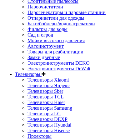
Стоительные пылесосы
Пароочистители
Парогенераторы и паровые станции
Отпариватели для одежды
Баки/бойлеры/водонагреватели
Фильтры для воды
Сад и огрод
Мойки высокого давления
Автоинструмент
Товары для реабилитации
Замки дверные
Электроинструменты DEKO
Электроинструменты DeWalt
Телевизоры
Телевизоры Xiaomi
Телевизоры Яндекс
Телевизоры Sber
Телевизоры TCL
Телевизоры Haier
Телевизоры Samsung
Телевизоры LG
Телевизоры DEXP
Телевизоры Hyundai
Телевизоры Hisense
Проекторы