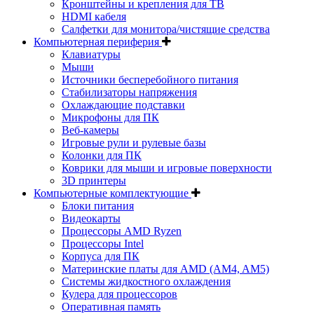
Кронштейны и крепления для ТВ
HDMI кабеля
Салфетки для монитора/чистящие средства
Компьютерная периферия
Клавиатуры
Мыши
Источники бесперебойного питания
Стабилизаторы напряжения
Охлаждающие подставки
Микрофоны для ПК
Веб-камеры
Игровые рули и рулевые базы
Колонки для ПК
Коврики для мыши и игровые поверхности
3D принтеры
Компьютерные комплектующие
Блоки питания
Видеокарты
Процессоры AMD Ryzen
Процессоры Intel
Корпуса для ПК
Материнские платы для AMD (AM4, AM5)
Системы жидкостного охлаждения
Кулера для процессоров
Оперативная память