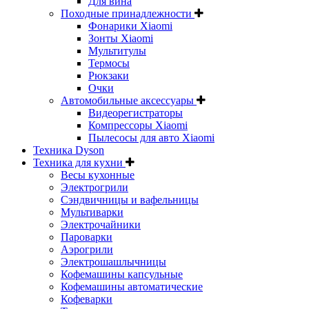
Для вина
Походные принадлежности
Фонарики Xiaomi
Зонты Xiaomi
Мультитулы
Термосы
Рюкзаки
Очки
Автомобильные аксессуары
Видеорегистраторы
Компрессоры Xiaomi
Пылесосы для авто Xiaomi
Техника Dyson
Техника для кухни
Весы кухонные
Электрогрили
Сэндвичницы и вафельницы
Мультиварки
Электрочайники
Пароварки
Аэрогрили
Электрошашлычницы
Кофемашины капсульные
Кофемашины автоматические
Кофеварки