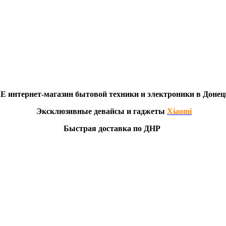
RE
интернет-мага
з
ин бытовой техники и электроники в Донец
Эксклю
зивны
е девайсы и гаджеты
Xiaomi
Быстрая доставка по ДНР