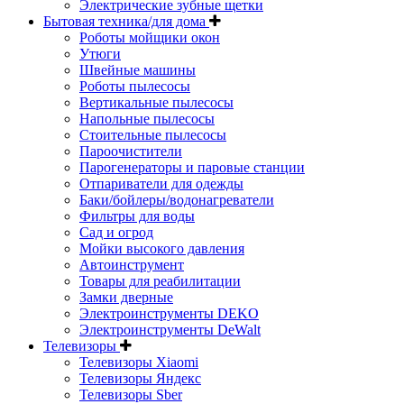
Электрические зубные щетки
Бытовая техника/для дома
Роботы мойщики окон
Утюги
Швейные машины
Роботы пылесосы
Вертикальные пылесосы
Напольные пылесосы
Стоительные пылесосы
Пароочистители
Парогенераторы и паровые станции
Отпариватели для одежды
Баки/бойлеры/водонагреватели
Фильтры для воды
Сад и огрод
Мойки высокого давления
Автоинструмент
Товары для реабилитации
Замки дверные
Электроинструменты DEKO
Электроинструменты DeWalt
Телевизоры
Телевизоры Xiaomi
Телевизоры Яндекс
Телевизоры Sber