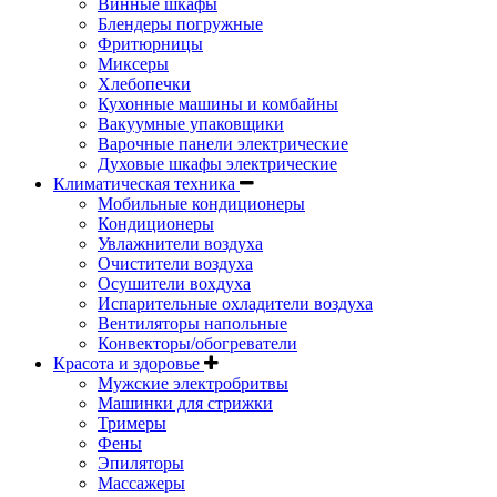
Винные шкафы
Блендеры погружные
Фритюрницы
Миксеры
Хлебопечки
Кухонные машины и комбайны
Вакуумные упаковщики
Варочные панели электрические
Духовые шкафы электрические
Климатическая техника
Мобильные кондиционеры
Кондиционеры
Увлажнители воздуха
Очистители воздуха
Осушители вохдуха
Испарительные охладители воздуха
Вентиляторы напольные
Конвекторы/обогреватели
Красота и здоровье
Мужские электробритвы
Машинки для стрижки
Тримеры
Фены
Эпиляторы
Массажеры