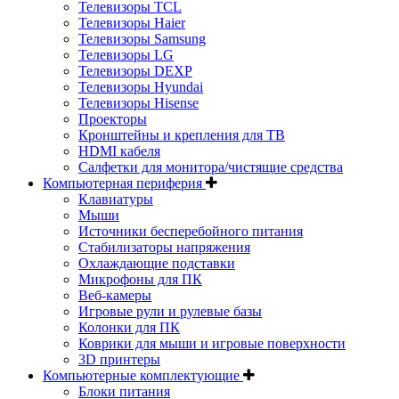
Телевизоры TCL
Телевизоры Haier
Телевизоры Samsung
Телевизоры LG
Телевизоры DEXP
Телевизоры Hyundai
Телевизоры Hisense
Проекторы
Кронштейны и крепления для ТВ
HDMI кабеля
Салфетки для монитора/чистящие средства
Компьютерная периферия
Клавиатуры
Мыши
Источники бесперебойного питания
Стабилизаторы напряжения
Охлаждающие подставки
Микрофоны для ПК
Веб-камеры
Игровые рули и рулевые базы
Колонки для ПК
Коврики для мыши и игровые поверхности
3D принтеры
Компьютерные комплектующие
Блоки питания