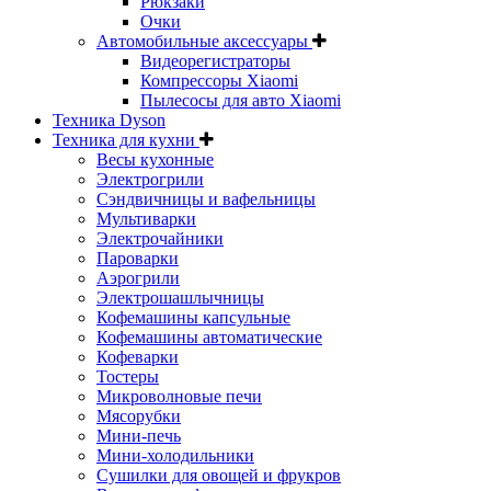
Рюкзаки
Очки
Автомобильные аксессуары
Видеорегистраторы
Компрессоры Xiaomi
Пылесосы для авто Xiaomi
Техника Dyson
Техника для кухни
Весы кухонные
Электрогрили
Сэндвичницы и вафельницы
Мультиварки
Электрочайники
Пароварки
Аэрогрили
Электрошашлычницы
Кофемашины капсульные
Кофемашины автоматические
Кофеварки
Тостеры
Микроволновые печи
Мясорубки
Мини-печь
Мини-холодильники
Сушилки для овощей и фрукров